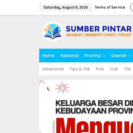
S
k
Saturday, August 8, 2026
Terms of Service
i
p
close
t
o
c
o
n
t
Home
Nasional
Provinsi
Daerah
e
n
t
Advertorial
Tips & Trik
PLN
OJK
TNI