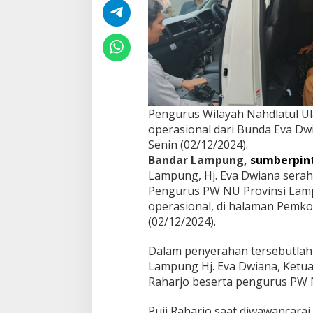
U
n
i
t
M
o
b
i
l
Pengurus Wilayah Nahdlatul U
d
operasional dari Bunda Eva Dw
a
Senin (02/12/2024).
r
Bandar Lampung,
sumberpin
i
Lampung, Hj. Eva Dwiana serah
W
a
Pengurus PW NU Provinsi Lamp
l
operasional, di halaman Pemko
i
(02/12/2024).
K
o
Dalam penyerahan tersebutlah 
t
a
Lampung Hj. Eva Dwiana, Ketu
B
Raharjo beserta pengurus PW 
a
n
Puji Raharjo saat diwawancara