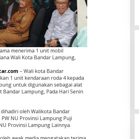
lama menerima 1 unit mobil
iana Wali Kota Bandar Lampung,
tar.com
– Wali kota Bandar
kan 1 unit kendaraan roda 4 kepada
Eva Dwiana Wali Kota Bandar
ung untuk digunakan sebagai alat
Lampung Disambut Antusias
ketika Sapa Warga RT 09
t Bandar Lampung, Pada Hari Senin
In Bandar Lampung
|
August 8, 2026
Perumnas Way Kandis
dihadiri oleh Walikota Bandar
a PW NU Provinsi Lampung Puji
NU Provinsi Lampung Lainnya.
i oleh awak media mengatakan terima