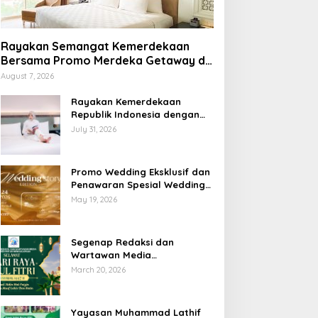
Rayakan Semangat Kemerdekaan
Bersama Promo Merdeka Getaway di
Swiss-Belhotel Lampung
August 7, 2026
Rayakan Kemerdekaan
Republik Indonesia dengan
Penawaran Spesial Freedom
July 31, 2026
to Relax di Holiday Inn
Lampung Bukit Randu
Promo Wedding Eksklusif dan
Penawaran Spesial Wedding
Story Edition 2026 di Swiss-
May 19, 2026
Belhotel Lampung
Segenap Redaksi dan
Wartawan Media
Sumberpintar Mengucapkan
March 20, 2026
Selamat Hari Raya Idul Fitri
1447 Hijriyah / 2026 M
Yayasan Muhammad Lathif