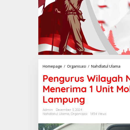
Homepage
/
Organisasi
/
Nahdlatul Ulama
P
e
Pengurus Wilayah 
n
g
Menerima 1 Unit Mo
u
r
Lampung
u
s
W
Admin
December 3, 2024
i
Nahdlatul Ulama
,
Organisasi
1454 Views
l
a
y