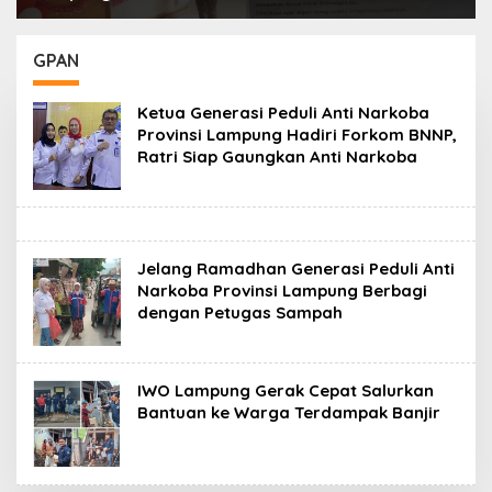
Pelayanan Publik,
Berpindah Tangan
Pastikan Masyarakat
hingga Luar Sumatera,
Terlayani Secara
DPRD Sumsel Minta
GPAN
Profesional
Aparat Usut Tuntas
Ketua Generasi Peduli Anti Narkoba
Provinsi Lampung Hadiri Forkom BNNP,
Ratri Siap Gaungkan Anti Narkoba
Jelang Ramadhan Generasi Peduli Anti
Narkoba Provinsi Lampung Berbagi
dengan Petugas Sampah
IWO Lampung Gerak Cepat Salurkan
Bantuan ke Warga Terdampak Banjir