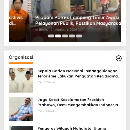
s
Propam Polres Lampung Timur Awasi
D
Pelayanan Publik, Pastikan Masyarakat
T
Terlayani Secara Profesional
M
In Berita
|
August 6, 2026
In
Organisasi
Kepala Badan Nasional Penanggulangan
Terorisme Lakukan Penguatan Kerjasama
Ketua Pengurus Besar Nahdlatul Ulama
69253 Views
Jaga Ketat Keselamatan Presiden
Prabowo, Demi Mengembalikan Indonesia
Menjadi Macan Asia
6949 Views
Pengurus Wilayah Nahdlatul Ulama