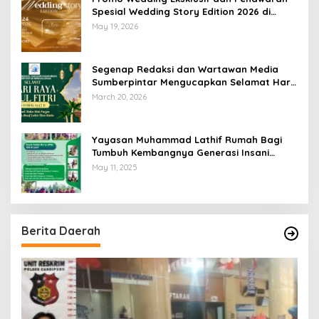
Spesial Wedding Story Edition 2026 di
Swiss-Belhotel Lampung
May 19, 2026
Segenap Redaksi dan Wartawan Media
Sumberpintar Mengucapkan Selamat Hari
Raya Idul Fitri 1447 Hijriyah / 2026 M
March 20, 2026
Yayasan Muhammad Lathif Rumah Bagi
Tumbuh Kembangnya Generasi Insani
Cerdas dan Berkarakter
May 11, 2025
Berita Daerah