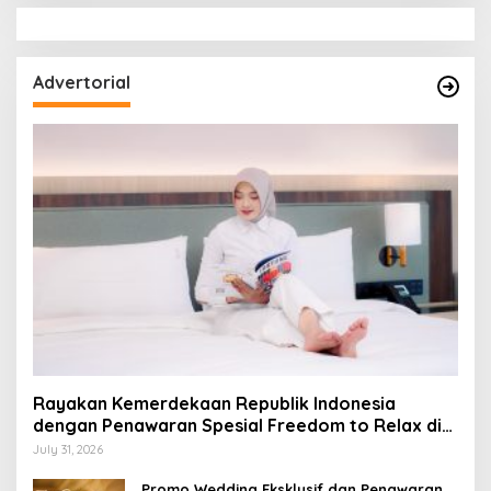
Advertorial
Rayakan Kemerdekaan Republik Indonesia
dengan Penawaran Spesial Freedom to Relax di
Holiday Inn Lampung Bukit Randu
July 31, 2026
Promo Wedding Eksklusif dan Penawaran