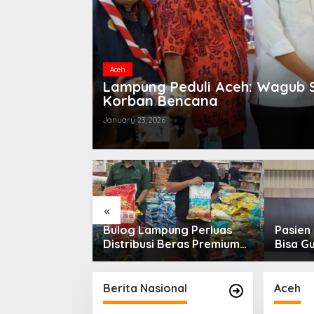
Aceh
t Hadir dan
Lampung Peduli Aceh: Wagub S
Korban Bencana
January 23, 2026
«
was SPBU
Bulog Lampung Perluas
Pasien
embantah
Distribusi Beras Premium
Bisa G
m Pelangsir
ke Retail Modern, Pastikan
Layana
Pasokan Aman
RSUDA
Berita Nasional
Aceh