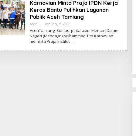
Karnavian Minta Praja IPDN Kerja
A
R
Keras Bantu Pulihkan Layanan
M
Publik Aceh Tamiang
A
N
Aceh
|
January 5, 2026
B
Y
AcehTamiang, Sumberpintar.com Menteri Dalam
N
Negeri (Mendagri) Muhammad Tito Karnavian
O
meminta Praja Institut
V
I
S
P
A
W
A
R
M
A
N