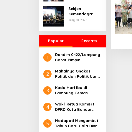
Merendahkan
atas Tata Letak
Profesi
Sekjen
Sidang Kabinet
Wartawan
Kemendagri:
Paripurna demi
HUT ke-344
July 18, 2026
Menjaga
Bandar
Marwah
Lampung,
Lembaga
Momentum
Kepresidenan
Popular
Perkuat Ekonomi
Recents
Daerah
Dandim 0422/Lampung
1
Barat Pimpin
Pelepasan Dua Perwira
Terbaik
Mahalnya Ongkos
2
Politik dan Politik Uang
Menjamur, Indikasi
Kegagalan Partai
Kado Hari Ibu di
3
Politik
Lampung Cemas
karena Darurat
Kenakalan Anak,
Wakil Ketua Komisi 1
4
Menteri PPPA Dapat
DPRD Kota Bandar
Tinjau ke Lampung
Lampung, Minta Polisi
Segera Tangkap
Nadapati Menyambut
5
Pembunuh Anak SMP
Tahun Baru Gala Dinner
di Hotel Marcopolo