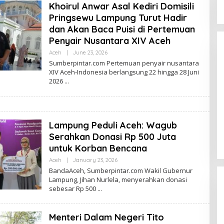
Khoirul Anwar Asal Kediri Domisili
Pringsewu Lampung Turut Hadir
dan Akan Baca Puisi di Pertemuan
Penyair Nusantara XIV Aceh
Aceh
|
June 23, 2026
B
Y
Sumberpintar.com Pertemuan penyair nusantara
N
XIV Aceh-Indonesia berlangsung 22 hingga 28 Juni
O
2026
V
I
S
P
Tomo Pengawas SPBU 24.351.36
A
W
Membantah Adanya Oknum
A
Lampung Peduli Aceh: Wagub
Pelangsir BBM Subsidi
R
In Berita
|
August 6, 2026
Serahkan Donasi Rp 500 Juta
M
A
untuk Korban Bencana
N
Aceh
|
January 23, 2026
B
Y
BandaAceh, Sumberpintar.com Wakil Gubernur
N
Lampung, Jihan Nurlela, menyerahkan donasi
O
sebesar Rp 500
V
I
S
P
Menteri Dalam Negeri Tito
A
W