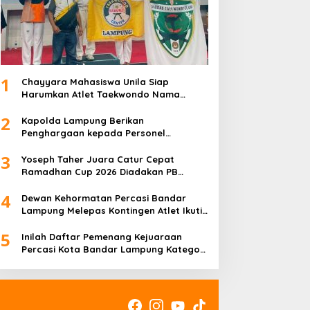
1
Chayyara Mahasiswa Unila Siap
Harumkan Atlet Taekwondo Nama
Lampung di Asia
2
Kapolda Lampung Berikan
Penghargaan kepada Personel
Berprestasi
3
Yoseph Taher Juara Catur Cepat
Ramadhan Cup 2026 Diadakan PB
Percasi
4
Dewan Kehormatan Percasi Bandar
Lampung Melepas Kontingen Atlet Ikuti
Ramadhan Cup 2026
5
Inilah Daftar Pemenang Kejuaraan
Percasi Kota Bandar Lampung Kategori
Junior U15 dan U20 Liga Catur IV Unila