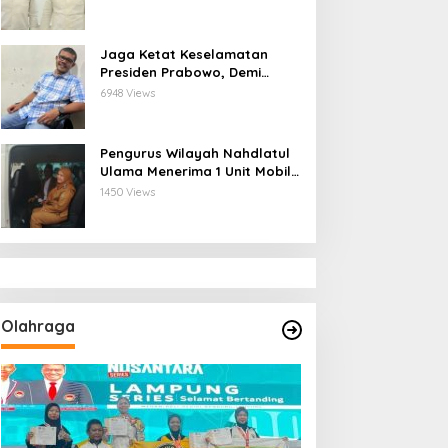
Kerjasama Ketua Pengurus
Besar Nahdlatul Ulama
Jaga Ketat Keselamatan
Presiden Prabowo, Demi
Mengembalikan Indonesia
6948 Views
Menjadi Macan Asia
Pengurus Wilayah Nahdlatul
Ulama Menerima 1 Unit Mobil
dari Wali Kota Bandar
1450 Views
Lampung
Olahraga