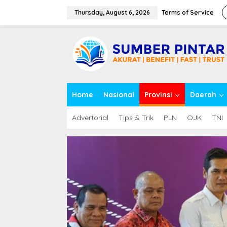
S
k
Thursday, August 6, 2026
Terms of Service
i
p
close
t
o
c
o
n
t
Home
Nasional
Provinsi
Daerah
e
n
t
Advertorial
Tips & Trik
PLN
OJK
TNI