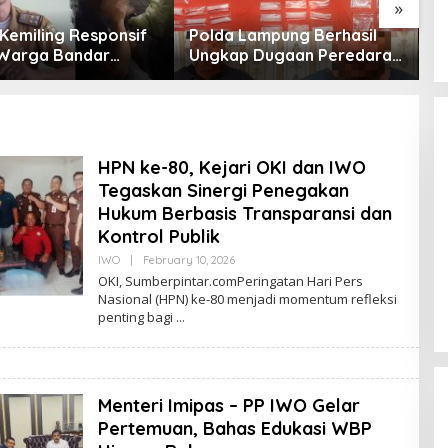
»
Lampung Berhasil
OKI Jadi Daerah Pertama
B
 Dugaan Peredaran
di Sumatera Selatan yang
h
a di Lampung
Dikunjungi Sekjen DPP PSI,
K
, Empat Terduga
Konsolidasi Pembentukan
n
 Diamankan
DPRT Dimulai
M
H
d
HPN ke-80, Kejari OKI dan IWO
Tegaskan Sinergi Penegakan
Hukum Berbasis Transparansi dan
Kontrol Publik
Bulog Lampung Hadir tidak hanya
IWO
|
February 10, 2026
B
Menjaga Ketersediaan Pangan
Y
OKI, Sumberpintar.comPeringatan Hari Pers
N
namun Pastikan Masyarakat Miliki
In Uncategorized
|
August 7, 2026
Nasional (HPN) ke-80 menjadi momentum refleksi
O
Akses Harga Pangan Terjangkau
penting bagi
V
dan Berkualitas
I
S
P
A
W
A
Menteri Imipas – PP IWO Gelar
R
Pertemuan, Bahas Edukasi WBP
M
A