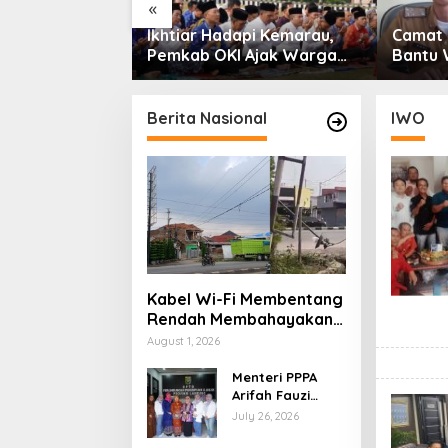
«
pi Kemarau,
Camat Kemiling Responsif
Polda 
 Ajak Warga
Bantu Warga Bandar
Ungkap
 Istisqa
Lampung Cari Solusi untuk
Narkob
Anak Putus Sekolah
Tengah
Pelaku
Berita Nasional
IWO
Kabel Wi-Fi Membentang
Rendah Membahayakan
Pengguna Jalan Melintas
August 1, 2026
di Jalan Lintas Sumatera
Menteri PPPA
Arifah Fauzi
Kunjungi UPTD
July 26, 2026
PPA Lampung