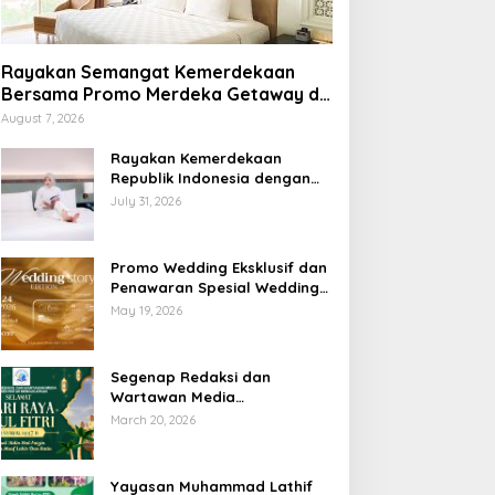
IWO
Rayakan Semangat Kemerdekaan
PN ke-80, Kejari OKI dan IWO Tegaskan Sine
Bersama Promo Merdeka Getaway di
erbasis Transparansi dan Kontrol Publik
Swiss-Belhotel Lampung
August 7, 2026
bruary 10, 2026
Rayakan Kemerdekaan
Republik Indonesia dengan
Penawaran Spesial Freedom
July 31, 2026
to Relax di Holiday Inn
Lampung Bukit Randu
Promo Wedding Eksklusif dan
Penawaran Spesial Wedding
Story Edition 2026 di Swiss-
May 19, 2026
Belhotel Lampung
Segenap Redaksi dan
Wartawan Media
Sumberpintar Mengucapkan
March 20, 2026
Selamat Hari Raya Idul Fitri
1447 Hijriyah / 2026 M
Yayasan Muhammad Lathif