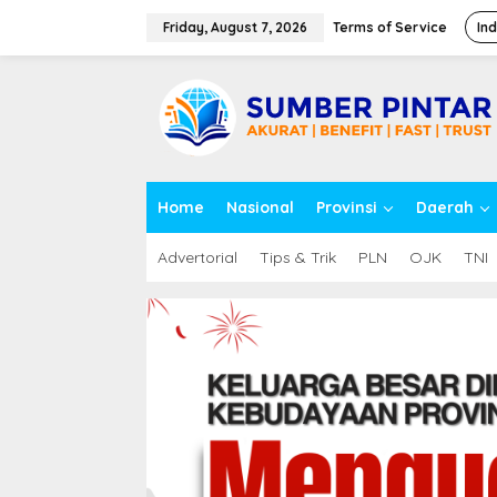
S
k
Friday, August 7, 2026
Terms of Service
In
i
p
close
t
o
c
o
n
t
Home
Nasional
Provinsi
Daerah
e
n
t
Advertorial
Tips & Trik
PLN
OJK
TNI