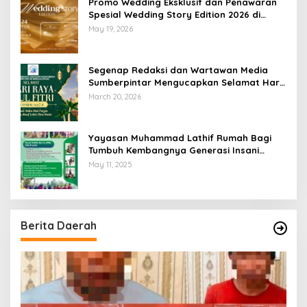
Promo Wedding Eksklusif dan Penawaran
Spesial Wedding Story Edition 2026 di
Swiss-Belhotel Lampung
May 19, 2026
Segenap Redaksi dan Wartawan Media
Sumberpintar Mengucapkan Selamat Hari
Raya Idul Fitri 1447 Hijriyah / 2026 M
March 20, 2026
Yayasan Muhammad Lathif Rumah Bagi
Tumbuh Kembangnya Generasi Insani
Cerdas dan Berkarakter
May 11, 2025
Berita Daerah