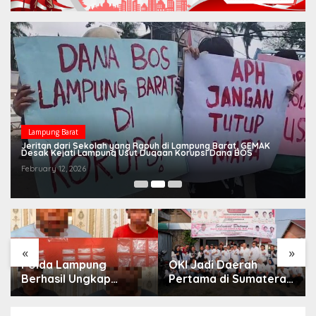
Lampung Barat
Jeritan dari Sekolah yang Rapuh di Lampung Barat, GEMAK
Desak Kejati Lampung Usut Dugaan Korupsi Dana BOS
February 12, 2026
«
»
Polda Lampung
OKI Jadi Daerah
Berhasil Ungkap
Pertama di Sumatera
Dugaan Peredaran
Selatan yang
Narkoba di Lampung
Dikunjungi Sekjen DPP