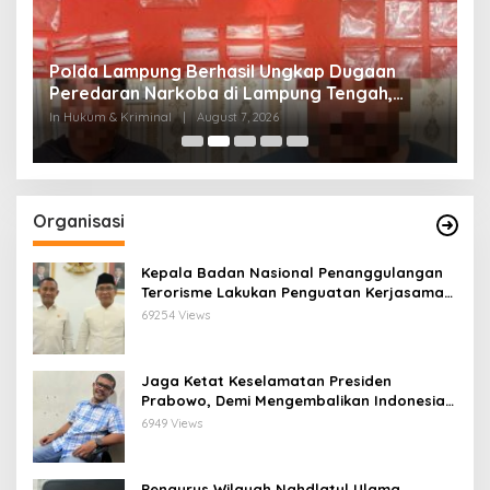
Polda Lampung Berhasil Ungkap Dugaan
O
us
Peredaran Narkoba di Lampung Tengah,
S
Empat Terduga Pelaku Diamankan
K
In Hukum & Kriminal
|
August 7, 2026
In 
Organisasi
Kepala Badan Nasional Penanggulangan
Terorisme Lakukan Penguatan Kerjasama
Ketua Pengurus Besar Nahdlatul Ulama
69254 Views
Jaga Ketat Keselamatan Presiden
Prabowo, Demi Mengembalikan Indonesia
Menjadi Macan Asia
6949 Views
Pengurus Wilayah Nahdlatul Ulama