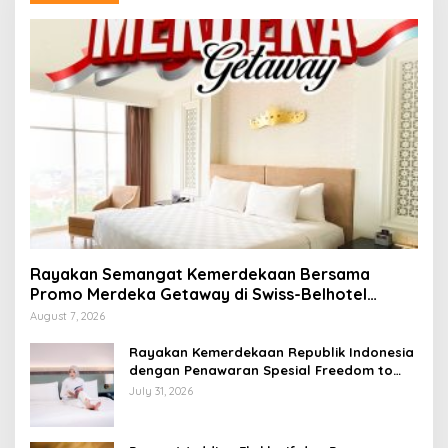
Rayakan Semangat Kemerdekaan Bersama
Promo Merdeka Getaway di Swiss-Belhotel
Lampung
August 7, 2026
Rayakan Kemerdekaan Republik Indonesia
dengan Penawaran Spesial Freedom to
Relax di Holiday Inn Lampung Bukit Randu
July 31, 2026