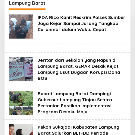
Tengah, Empat
PSI, Konsolidasi
Lampung Barat
Terduga Pelaku
Pembentukan DPRT
Diamankan
Dimulai
IPDA Rico Kanit Reskrim Polsek Sumber
Jaya Kejar Sampai Jurang Tangkap
Curanmor dalam Waktu Cepat
Jeritan dari Sekolah yang Rapuh di
Lampung Barat, GEMAK Desak Kejati
Lampung Usut Dugaan Korupsi Dana
BOS
Bupati Lampung Barat Dampingi
Gubernur Lampung Tinjau Sentra
Pertanian Pastikan Implementasi
Program Desaku Maju
Pekon Sukajadi Kabupaten Lampung
Barat Salurkan BLT-DD Periode