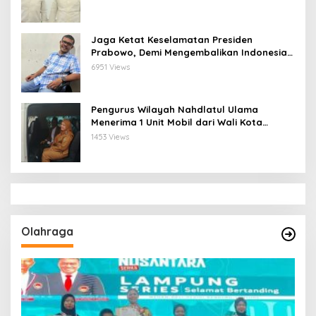
Jaga Ketat Keselamatan Presiden
Prabowo, Demi Mengembalikan Indonesia
Menjadi Macan Asia
6951 Views
Pengurus Wilayah Nahdlatul Ulama
Menerima 1 Unit Mobil dari Wali Kota
Bandar Lampung
1453 Views
Olahraga