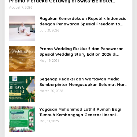
Promo Merdeka Getaway di Swiss-Belhotel
Lampung
August 7, 2026
Rayakan Kemerdekaan Republik Indonesia
dengan Penawaran Spesial Freedom to
Relax di Holiday Inn Lampung Bukit Randu
July 31, 2026
Promo Wedding Eksklusif dan Penawaran
Spesial Wedding Story Edition 2026 di
Swiss-Belhotel Lampung
May 19, 2026
Segenap Redaksi dan Wartawan Media
Sumberpintar Mengucapkan Selamat Hari
Raya Idul Fitri 1447 Hijriyah / 2026 M
March 20, 2026
Yayasan Muhammad Lathif Rumah Bagi
Tumbuh Kembangnya Generasi Insani
Cerdas dan Berkarakter
May 11, 2025