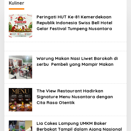
di Bukit Pinang Jaya
Intan, Dorong
Kuliner
Pramuka Perkuat
Karakter Generasi
Peringati HUT Ke-81 Kemerdekaan
Muda
Republik Indonesia Swiss Bell Hotel
Gelar Festival Tumpeng Nusantara
Warung Makan Nasi Liwet Barokah di
serbu Pembeli yang Mampir Makan
The View Restaurant Hadirkan
Signature Menu Nusantara dengan
Cita Rasa Otentik
Lia Cakes Lampung UMKM Baker
Berbakat Tampil dalam Ajang Nasional