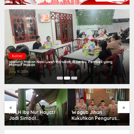
Kuliner
Warung Makan Nasi Liwet Barokah di serbu Pembeli yang
Mampir Makan
July 18, 2026
«
»
RTLH Ibu Nur Hayati
Wagub Jihan
Jadi Simbol
Kukuhkan Pengurus
Kepedulian TMMD,
Mabigus dan Pembina
Harapan Baru Tumbuh
Gudep UIN Raden