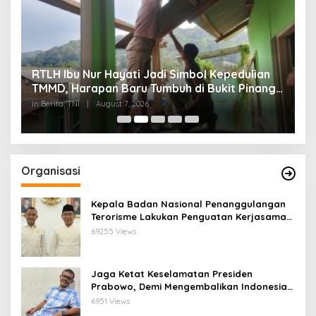
RTLH Ibu Nur Hayati Jadi Simbol Kepedulian
W
TMMD, Harapan Baru Tumbuh di Bukit Pinang
d
Jaya
P
In Berita, TNI
|
August 7, 2026
In
Organisasi
Kepala Badan Nasional Penanggulangan
Terorisme Lakukan Penguatan Kerjasama
Ketua Pengurus Besar Nahdlatul Ulama
69255 Views
Jaga Ketat Keselamatan Presiden
Prabowo, Demi Mengembalikan Indonesia
Menjadi Macan Asia
6951 Views