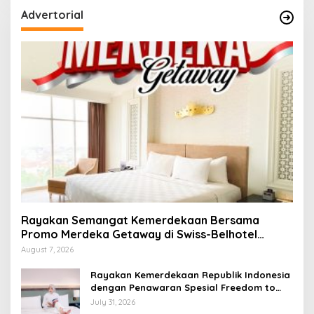
Advertorial
Rayakan Semangat Kemerdekaan Bersama
Promo Merdeka Getaway di Swiss-Belhotel
Lampung
August 7, 2026
Rayakan Kemerdekaan Republik Indonesia
dengan Penawaran Spesial Freedom to
Relax di Holiday Inn Lampung Bukit Randu
July 31, 2026