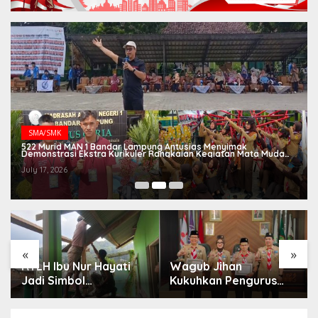
SMA/SMK
522 Murid MAN 1 Bandar Lampung Antusias Menyimak
Demonstrasi Ekstra Kurikuler Rangkaian Kegiatan Mata Muda
2026
July 17, 2026
«
»
RTLH Ibu Nur Hayati
Wagub Jihan
Jadi Simbol
Kukuhkan Pengurus
Kepedulian TMMD,
Mabigus dan Pembina
Harapan Baru Tumbuh
Gudep UIN Raden