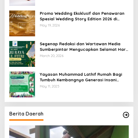
Promo Wedding Eksklusif dan Penawaran
Spesial Wedding Story Edition 2026 di
Swiss-Belhotel Lampung
May 19, 2026
Segenap Redaksi dan Wartawan Media
Sumberpintar Mengucapkan Selamat Hari
Raya Idul Fitri 1447 Hijriyah / 2026 M
March 20, 2026
Yayasan Muhammad Lathif Rumah Bagi
Tumbuh Kembangnya Generasi Insani
Cerdas dan Berkarakter
May 11, 2025
Berita Daerah