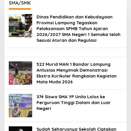
di Bukit Pinang Jaya
Intan, Dorong
SMA/SMK
Pramuka Perkuat
Karakter Generasi
Dinas Pendidikan dan Kebudayaan
Muda
Provinsi Lampung Tegaskan
Pelaksanaan SPMB Tahun Ajaran
2026/2027 SMA Negeri 1 Semaka telah
Sesuai Aturan dan Regulasi
522 Murid MAN 1 Bandar Lampung
Antusias Menyimak Demonstrasi
Ekstra Kurikuler Rangkaian Kegiatan
Mata Muda 2026
374 Siswa SMA YP Unila Lolos ke
Perguruan Tinggi Dalam dan Luar
Negeri
Sudah Seharusnya Sekolah Ciptakan