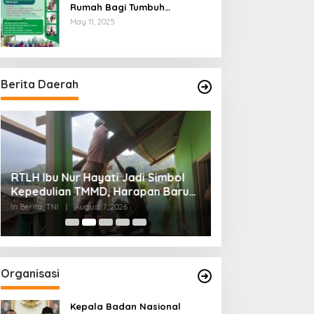
Rumah Bagi Tumbuh
Kembangnya Generasi Insani
May 11, 2025
Cerdas dan Berkarakter
Berita Daerah
RTLH Ibu Nur Hayati Jadi Simbol
Wagub Jihan Ku
Kepedulian TMMD, Harapan Baru
Mabigus dan Pem
Tumbuh di Bukit Pinang Jaya
Raden Intan, Do
In Berita, TNI
|
August 7, 2026
In Lampung
|
August 7
Perkuat Karakte
Organisasi
Kepala Badan Nasional