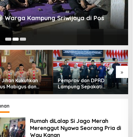
 Warga Kampung Sriwijaya di Pos
T
W
Ma
»
Jihan Kukuhkan
Pemprov dan DPRD
S
us Mabigus dan
Lampung Sepakati
T
a Gudep UIN Raden
Perubahan KUA-PPAS APBD
D
 Dorong Pramuka
2026
M
t Karakter Generasi
anan
Rumah diLalap Si Jago Merah
Merenggut Nyawa Seorang Pria di
Way Kanan