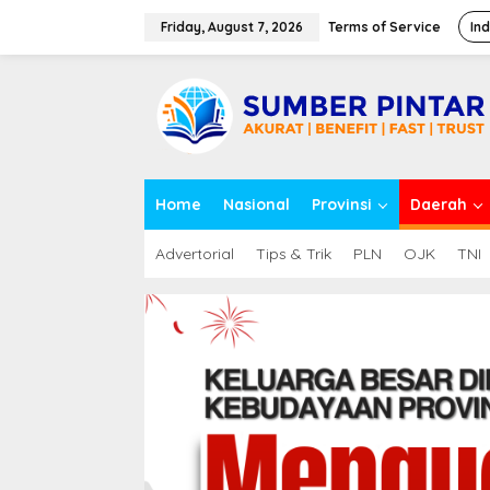
S
k
Friday, August 7, 2026
Terms of Service
In
i
p
close
t
o
c
o
n
t
Home
Nasional
Provinsi
Daerah
e
n
t
Advertorial
Tips & Trik
PLN
OJK
TNI