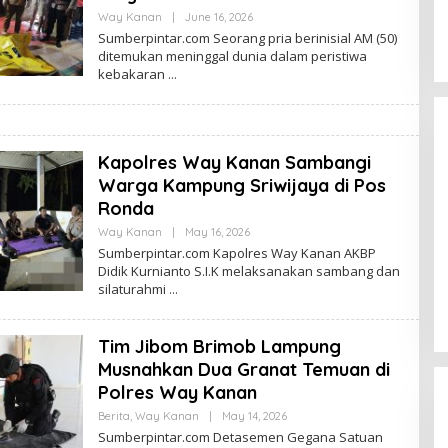
Way Kanan
|
June 16, 2026
B
Y
Sumberpintar.com Seorang pria berinisial AM (50)
N
ditemukan meninggal dunia dalam peristiwa
O
kebakaran
V
I
S
P
A
W
A
Kapolres Way Kanan Sambangi
R
Warga Kampung Sriwijaya di Pos
M
A
Ronda
N
Way Kanan
|
May 16, 2026
B
Y
Dian Zevanya Sandiata dari
Sumberpintar.com Kapolres Way Kanan AKBP
N
Didik Kurnianto S.I.K melaksanakan sambang dan
Manado Miliki Bakat Melukis Sejak
O
silaturahmi
V
Kecil dan Terkendala Biaya
In Life Style
|
August 7, 2026
I
Lanjutkan Kuliah
S
P
Tim Jibom Brimob Lampung
A
W
Musnahkan Dua Granat Temuan di
A
R
Polres Way Kanan
M
A
Berita
,
Way Kanan
|
May 14, 2026
B
N
Y
Sumberpintar.com Detasemen Gegana Satuan
N