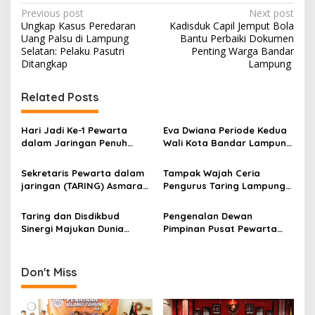
P
Previous post
Next post
Ungkap Kasus Peredaran
Kadisduk Capil Jemput Bola
o
Uang Palsu di Lampung
Bantu Perbaiki Dokumen
s
Selatan: Pelaku Pasutri
Penting Warga Bandar
Ditangkap
Lampung
t
n
Related Posts
a
v
Hari Jadi Ke-1 Pewarta
Eva Dwiana Periode Kedua
dalam Jaringan Penuh
Wali Kota Bandar Lampung
i
Kebahagian Bersama Anak
Banyak Gebrakan
g
Yatim/Piatu dengan Tema
Pembangunan
Sekretaris Pewarta dalam
Tampak Wajah Ceria
Tumbuh, Berbagi dan
jaringan (TARING) Asmarani
Pengurus Taring Lampung
a
Menginspirasi
Terpilih Demokasi
Saat Silaturahmi dengan
t
Diharapkan Membawa
Buka Bersama 1446 Hijriyah
Taring dan Disdikbud
Pengenalan Dewan
Kebermanfaatan
i
Sinergi Majukan Dunia
Pimpinan Pusat Pewarta
Pendidikan di Kota Bandar
dalam Jaringan (TARING)
o
Lampung
DiNakhodai Yusmart
n
Don't Miss