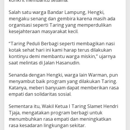
konkrit membantu sesama.
g
i
Salah satu warga Bandar Lampung, Hengki,
d
i
mengaku senang dan gembira karena masih ada
L
organisasi seperti Taring yang memperdulikan
a
kesejahteraan masyarakat kecil.
m
p
“Taring Peduli Berbagi seperti membagikan nasi
u
n
kotak sehat hari ini kami harap terus dilakukan
g
kontinyu demi membantu warga miskin,” ujarnya
saat melintas di Jalan Hasanudin.
Senanda dengan Hengki, warga lain Warman, pun
menyambut baik program yang dilakukan Taring.
Katanya, meberi banyuam dapat memberikan rasa
empati dan solidaritas sosial.
Sementara itu, Wakil Ketua I Taring Slamet Hendri
Tjaja, mengatakan program berbagi untuk
menumbuhkan rasa empati dan meningkatkan
rasa kesadaran lingkungan sekitar.