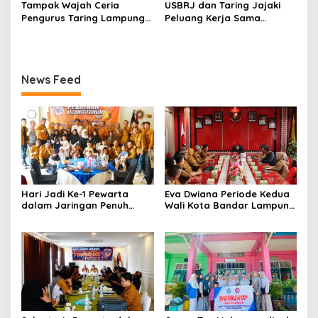
Tampak Wajah Ceria
USBRJ dan Taring Jajaki
Pengurus Taring Lampung
Peluang Kerja Sama
Saat Silaturahmi dengan
Pengembangan Tridarma
Buka Bersama 1446 Hijriyah
Perguruan Tinggi
News Feed
Hari Jadi Ke-1 Pewarta
Eva Dwiana Periode Kedua
dalam Jaringan Penuh
Wali Kota Bandar Lampung
Kebahagian Bersama Anak
Banyak Gebrakan
Yatim/Piatu dengan Tema
Pembangunan
Tumbuh, Berbagi dan
Menginspirasi