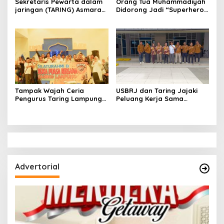
Sekretaris Pewarta dalam
Orang Tua Muhammadiyah
jaringan (TARING) Asmarani
Didorong Jadi “Superhero”
Terpilih Demokasi
Tumbuh Kembang Anak
Diharapkan Membawa
Lewat Edukasi Berbasis
Kebermanfaatan
Teknologi
Tampak Wajah Ceria
USBRJ dan Taring Jajaki
Pengurus Taring Lampung
Peluang Kerja Sama
Saat Silaturahmi dengan
Pengembangan Tridarma
Buka Bersama 1446 Hijriyah
Perguruan Tinggi
Advertorial