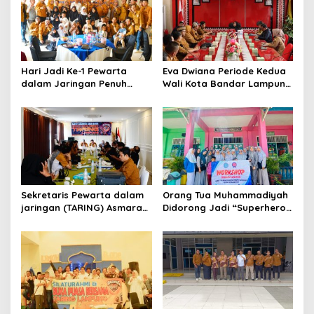
Hari Jadi Ke-1 Pewarta
Eva Dwiana Periode Kedua
dalam Jaringan Penuh
Wali Kota Bandar Lampung
Kebahagian Bersama Anak
Banyak Gebrakan
Yatim/Piatu dengan Tema
Pembangunan
Tumbuh, Berbagi dan
Menginspirasi
Sekretaris Pewarta dalam
Orang Tua Muhammadiyah
jaringan (TARING) Asmarani
Didorong Jadi “Superhero”
Terpilih Demokasi
Tumbuh Kembang Anak
Diharapkan Membawa
Lewat Edukasi Berbasis
Kebermanfaatan
Teknologi