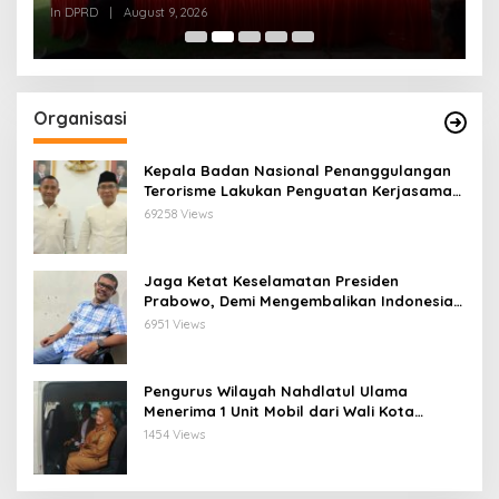
Kebangsaan Tidak hanya Ceremony namun
In DPRD
|
August 9, 2026
In
Diamalkan
Organisasi
Kepala Badan Nasional Penanggulangan
Terorisme Lakukan Penguatan Kerjasama
Ketua Pengurus Besar Nahdlatul Ulama
69258 Views
Jaga Ketat Keselamatan Presiden
Prabowo, Demi Mengembalikan Indonesia
Menjadi Macan Asia
6951 Views
Pengurus Wilayah Nahdlatul Ulama
Menerima 1 Unit Mobil dari Wali Kota
Bandar Lampung
1454 Views