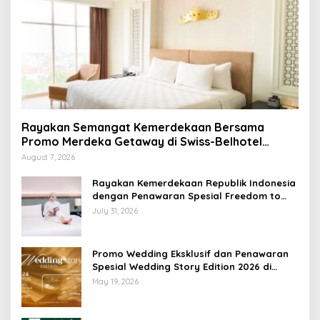
Rayakan Semangat Kemerdekaan Bersama
Promo Merdeka Getaway di Swiss-Belhotel
Lampung
August 7, 2026
Rayakan Kemerdekaan Republik Indonesia
dengan Penawaran Spesial Freedom to
Relax di Holiday Inn Lampung Bukit Randu
July 31, 2026
Promo Wedding Eksklusif dan Penawaran
Spesial Wedding Story Edition 2026 di
Swiss-Belhotel Lampung
May 19, 2026