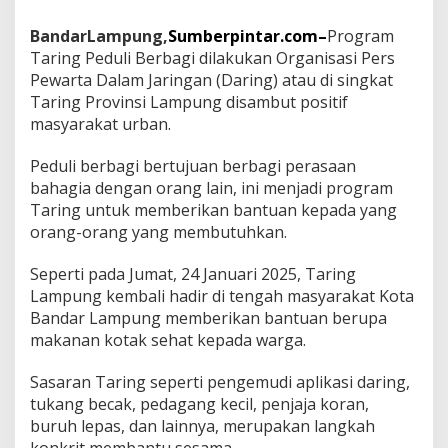
f
P
BandarLampung,
Sumberpintar.com–
Program
r
Taring Peduli Berbagi dilakukan Organisasi Pers
o
g
Pewarta Dalam Jaringan (Daring) atau di singkat
r
Taring Provinsi Lampung disambut positif
a
masyarakat urban.
m
T
Peduli berbagi bertujuan berbagi perasaan
a
r
bahagia dengan orang lain, ini menjadi program
i
Taring untuk memberikan bantuan kepada yang
n
orang-orang yang membutuhkan.
g
P
Seperti pada Jumat, 24 Januari 2025, Taring
e
d
Lampung kembali hadir di tengah masyarakat Kota
u
Bandar Lampung memberikan bantuan berupa
l
makanan kotak sehat kepada warga.
i
B
Sasaran Taring seperti pengemudi aplikasi daring,
e
r
tukang becak, pedagang kecil, penjaja koran,
b
buruh lepas, dan lainnya, merupakan langkah
a