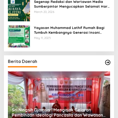
Segenap Redaksi dan Wartawan Media
Sumberpintar Mengucapkan Selamat Hari
Raya Idul Fitri 1447 Hijriyah / 2026 M
March 20, 2026
Yayasan Muhammad Lathif Rumah Bagi
Tumbuh Kembangnya Generasi Insani
Cerdas dan Berkarakter
May 11, 2025
Berita Daerah
Sri Ningsih Djamsari Mengajak Gelaran
D
Pembinaan Ideologi Pancasila dan Wawasan
K