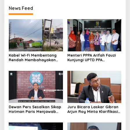
News Feed
Kabel Wi-Fi Membentang
Menteri PPPA Arifah Fauzi
Rendah Membahayakan
Kunjungi UPTD PPA
Pengguna Jalan Melintas di
Lampung Berikan
Jalan Lintas Sumatera
Pendampingan Langsung
terhadap Korban
Kekerasan Seksual
Dewan Pers Sesalkan Sikap
Juru Bicara Laskar Gibran
Hotman Paris Menjawab
Arjun Roy Minta Klarifikasi
Pertanyaan dengan
Resmi atas Tata Letak
Ungkapan bernada
Sidang Kabinet Paripurna
Merendahkan Profesi
demi Menjaga Marwah
Wartawan
Lembaga Kepresidenan