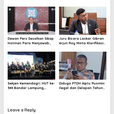
o
Pengguna Jalan Melintas di
Lampung Berikan
Jalan Lintas Sumatera
Pendampingan Langsung
n
terhadap Korban
Kekerasan Seksual
Dewan Pers Sesalkan Sikap
Juru Bicara Laskar Gibran
Hotman Paris Menjawab
Arjun Roy Minta Klarifikasi
Pertanyaan dengan
Resmi atas Tata Letak
Ungkapan bernada
Sidang Kabinet Paripurna
Merendahkan Profesi
demi Menjaga Marwah
Wartawan
Lembaga Kepresidenan
Sekjen Kemendagri: HUT ke-
Diduga PTDH Aiptu Rusmini
344 Bandar Lampung,
Ilegal dan Delapan Tahun
Momentum Perkuat
Gaji Tidak Diterima
Ekonomi Daerah
Leave a Reply