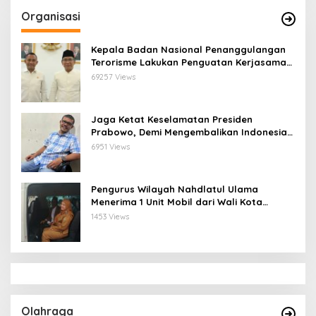
Organisasi
Kepala Badan Nasional Penanggulangan
Terorisme Lakukan Penguatan Kerjasama
Ketua Pengurus Besar Nahdlatul Ulama
69257 Views
Jaga Ketat Keselamatan Presiden
Prabowo, Demi Mengembalikan Indonesia
Menjadi Macan Asia
6951 Views
Pengurus Wilayah Nahdlatul Ulama
Menerima 1 Unit Mobil dari Wali Kota
Bandar Lampung
1453 Views
Olahraga