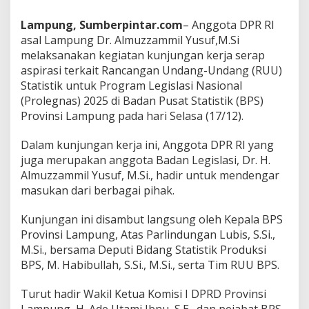
a
s
Lampung, Sumberpintar.com
– Anggota DPR RI
i
asal Lampung Dr. Almuzzammil Yusuf,M.Si
R
U
melaksanakan kegiatan kunjungan kerja serap
U
aspirasi terkait Rancangan Undang-Undang (RUU)
S
Statistik untuk Program Legislasi Nasional
t
(Prolegnas) 2025 di Badan Pusat Statistik (BPS)
a
t
Provinsi Lampung pada hari Selasa (17/12).
i
s
Dalam kunjungan kerja ini, Anggota DPR RI yang
t
juga merupakan anggota Badan Legislasi, Dr. H.
i
Almuzzammil Yusuf, M.Si., hadir untuk mendengar
k
d
masukan dari berbagai pihak.
i
B
Kunjungan ini disambut langsung oleh Kepala BPS
P
Provinsi Lampung, Atas Parlindungan Lubis, S.Si.,
S
M.Si., bersama Deputi Bidang Statistik Produksi
P
r
BPS, M. Habibullah, S.Si., M.Si., serta Tim RUU BPS.
o
v
Turut hadir Wakil Ketua Komisi I DPRD Provinsi
i
Lampung, H. Ade Utami Ibnu, S.E., dan pejabat BPS