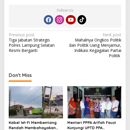
Follow Us
P
Previous post
Next post
Tiga Jabatan Strategis
Mahalnya Ongkos Politik
o
Polres Lampung Selatan
dan Politik Uang Menjamur,
s
Resmi Berganti
Indikasi Kegagalan Partai
Politik
t
n
a
Don't Miss
v
i
g
a
t
Kabel Wi-Fi Membentang
Menteri PPPA Arifah Fauzi
i
Rendah Membahayakan
Kunjungi UPTD PPA