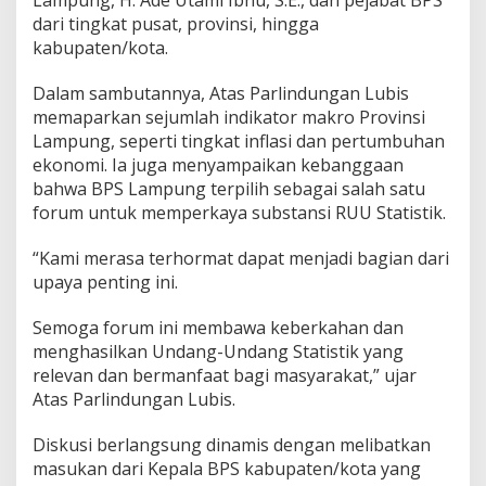
n
dari tingkat pusat, provinsi, hingga
s
i
kabupaten/kota.
L
a
Dalam sambutannya, Atas Parlindungan Lubis
m
memaparkan sejumlah indikator makro Provinsi
p
Lampung, seperti tingkat inflasi dan pertumbuhan
u
n
ekonomi. Ia juga menyampaikan kebanggaan
g
bahwa BPS Lampung terpilih sebagai salah satu
forum untuk memperkaya substansi RUU Statistik.
“Kami merasa terhormat dapat menjadi bagian dari
upaya penting ini.
Semoga forum ini membawa keberkahan dan
menghasilkan Undang-Undang Statistik yang
relevan dan bermanfaat bagi masyarakat,” ujar
Atas Parlindungan Lubis.
Diskusi berlangsung dinamis dengan melibatkan
masukan dari Kepala BPS kabupaten/kota yang