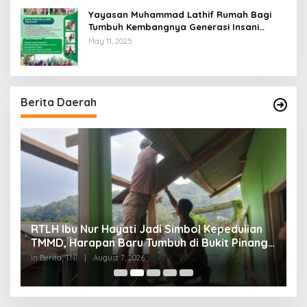
Yayasan Muhammad Lathif Rumah Bagi
Tumbuh Kembangnya Generasi Insani
Cerdas dan Berkarakter
May 11, 2025
Berita Daerah
RTLH Ibu Nur Hayati Jadi Simbol Kepedulian
W
TMMD, Harapan Baru Tumbuh di Bukit Pinang
d
Jaya
P
In Berita, TNI
|
August 7, 2026
In