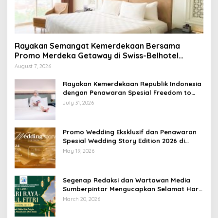
Rayakan Semangat Kemerdekaan Bersama
Promo Merdeka Getaway di Swiss-Belhotel
Lampung
August 7, 2026
Rayakan Kemerdekaan Republik Indonesia
dengan Penawaran Spesial Freedom to
Relax di Holiday Inn Lampung Bukit Randu
July 31, 2026
Promo Wedding Eksklusif dan Penawaran
Spesial Wedding Story Edition 2026 di
Swiss-Belhotel Lampung
May 19, 2026
Segenap Redaksi dan Wartawan Media
Sumberpintar Mengucapkan Selamat Hari
Raya Idul Fitri 1447 Hijriyah / 2026 M
March 20, 2026