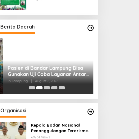
Cerdas dan Berkarakter
Berita Daerah
Pasien di Bandar Lampung Bisa
Inflasi Lampung 
Gunakan Uji Coba Layanan Antar
Sumatera, Pempr
Obat RSUDAM
Pasokan dan Dis
In Lampung
|
August 6, 2026
In Berita, Lampung, Prov
Organisasi
Kepala Badan Nasional
Penanggulangan Terorisme
Lakukan Penguatan
69251 Views