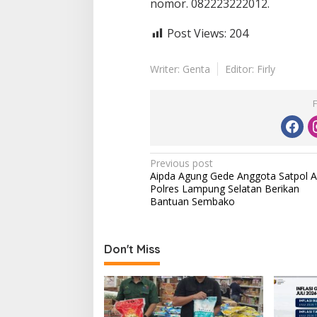
nomor. 082223222012.
Post Views:
204
Writer: Genta
Editor: Firly
P
Previous post
Aipda Agung Gede Anggota Satpol A
o
Polres Lampung Selatan Berikan
s
Bantuan Sembako
t
n
Don't Miss
a
v
i