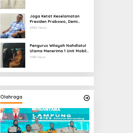
Kerjasama Ketua Pengurus
Besar Nahdlatul Ulama
Jaga Ketat Keselamatan
Presiden Prabowo, Demi
Mengembalikan Indonesia
6946 Views
Menjadi Macan Asia
Pengurus Wilayah Nahdlatul
Ulama Menerima 1 Unit Mobil
dari Wali Kota Bandar
1448 Views
Lampung
Olahraga