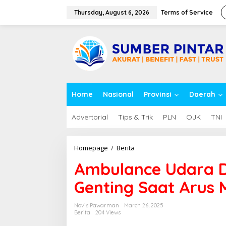
S
k
Thursday, August 6, 2026
Terms of Service
i
p
close
t
o
c
o
n
t
Home
Nasional
Provinsi
Daerah
e
n
t
Advertorial
Tips & Trik
PLN
OJK
TNI
Homepage
/
Berita
A
m
Ambulance Udara Di
b
u
Genting Saat Arus 
l
a
n
Novis Pawarman
March 26, 2025
c
Berita
204 Views
e