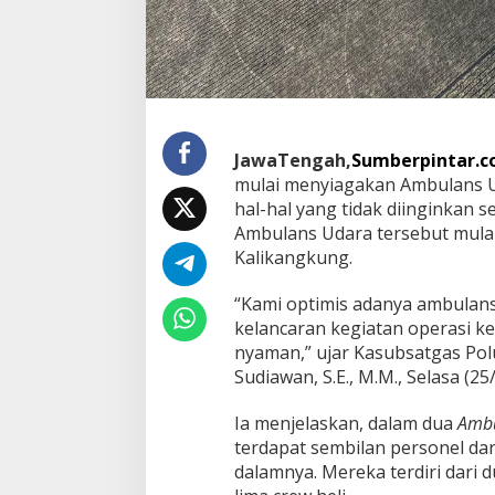
o
l
T
r
a
n
s
J
JawaTengah,
Sumberpintar.
a
mulai menyiagakan Ambulans U
w
hal-hal yang tidak diinginkan 
a
Ambulans Udara tersebut mulai
Kalikangkung.
“Kami optimis adanya ambulans
kelancaran kegiatan operasi k
nyaman,” ujar Kasubsatgas Pol
Sudiawan, S.E., M.M., Selasa (25
Ia menjelaskan, dalam dua
Amb
terdapat sembilan personel dar
dalamnya. Mereka terdiri dari 