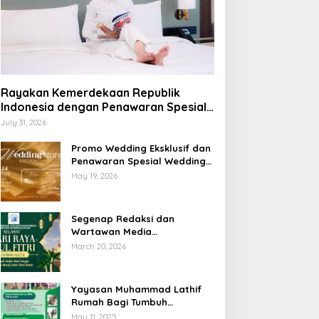
Rayakan Kemerdekaan Republik
Indonesia dengan Penawaran Spesial
Freedom to Relax di Holiday Inn
July 31, 2026
Lampung Bukit Randu
Promo Wedding Eksklusif dan
Penawaran Spesial Wedding
Story Edition 2026 di Swiss-
May 19, 2026
Belhotel Lampung
Segenap Redaksi dan
Wartawan Media
Sumberpintar Mengucapkan
March 20, 2026
Selamat Hari Raya Idul Fitri
1447 Hijriyah / 2026 M
Yayasan Muhammad Lathif
Rumah Bagi Tumbuh
Kembangnya Generasi Insani
May 11, 2025