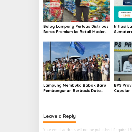
g
a
t
i
Bulog Lampung Perluas Distribusi
Inflasi 
Beras Premium ke Retail Modern,
Sumatera
o
Pastikan Pasokan Aman
Perkuat 
n
Pangan
Lampung Membuka Babak Baru
BPS Prov
Pembangunan Berbasis Data
Capaian 
melalui Peluncuran Satelit
Kemiskina
Lampung-1 Berbasis AI
Terkenda
Tumbuh
Leave a Reply
Your email address will not be published.
Required f