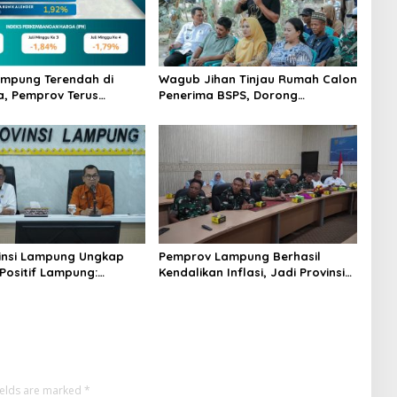
Lampung Terendah di
Wagub Jihan Tinjau Rumah Calon
, Pemprov Terus
Penerima BSPS, Dorong
Pasokan dan Distribusi
Peningkatan Kualitas Hunian
Warga dan Serap Aspirasi
Masyarakat
insi Lampung Ungkap
Pemprov Lampung Berhasil
Positif Lampung:
Kendalikan Inflasi, Jadi Provinsi
n Turun, Inflasi
dengan Inflasi Terendah di
li, Ekonomi Terus
Sumatera
ields are marked
*