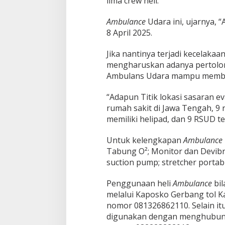
lima crew heli.
Ambulance
Udara ini, ujarnya, “
8 April 2025.
Jika nantinya terjadi kecelak
mengharuskan adanya pertolo
Ambulans Udara mampu membaw
“Adapun Titik lokasi sasaran e
rumah sakit di Jawa Tengah, 9 
memiliki helipad, dan 9 RSUD ter
Untuk kelengkapan
Ambulance
Tabung O²; Monitor dan Devibri
suction pump; stretcher portab
Penggunaan heli
Ambulance
bil
melalui Kaposko Gerbang tol 
nomor 081326862110. Selain it
digunakan dengan menghubung