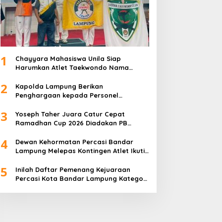
1
Chayyara Mahasiswa Unila Siap
Harumkan Atlet Taekwondo Nama
Lampung di Asia
2
Kapolda Lampung Berikan
Penghargaan kepada Personel
Berprestasi
3
Yoseph Taher Juara Catur Cepat
Ramadhan Cup 2026 Diadakan PB
Percasi
4
Dewan Kehormatan Percasi Bandar
Lampung Melepas Kontingen Atlet Ikuti
Ramadhan Cup 2026
5
Inilah Daftar Pemenang Kejuaraan
Percasi Kota Bandar Lampung Kategori
Junior U15 dan U20 Liga Catur IV Unila