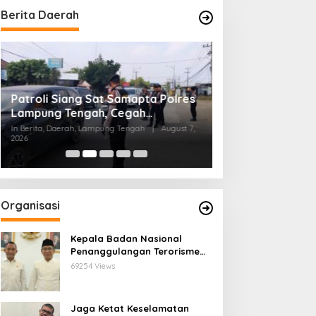
Berita Daerah
Patroli Siang Sat Samapta Polres
Pemprov Lampun
Lampung Tengah, Cegah
Pendampingan K
Kejahatan Jalanan di Jalinteng
In Berita, Daerah, Lampung Tengah
|
August 7,
Percepat Elimina
2026
In Berita, Lampung, Prov
Sumatera
Tanggamus
Organisasi
Kepala Badan Nasional
Penanggulangan Terorisme
Lakukan Penguatan
69254 Views
Kerjasama Ketua Pengurus
Besar Nahdlatul Ulama
Jaga Ketat Keselamatan