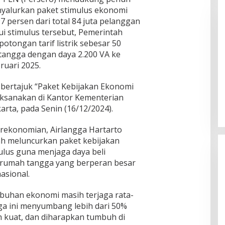
yalurkan paket stimulus ekonomi
7 persen dari total 84 juta pelanggan
i stimulus tersebut, Pemerintah
tongan tarif listrik sebesar 50
tangga dengan daya 2.200 VA ke
ruari 2025.
Pemprov Lampung Intensifkan
bertajuk “Paket Kebijakan Ekonomi
Percepatan Penanggulangan
aksanakan di Kantor Kementerian
Tuberkulosis di Tanggamus
In Berita, Lampung, Provinsi
|
August 7, 2026
rta, pada Senin (16/12/2024).
rekonomian, Airlangga Hartarto
h meluncurkan paket kebijakan
lus guna menjaga daya beli
 rumah tangga yang berperan besar
sional.
mbuhan ekonomi masih terjaga rata-
ga ini menyumbang lebih dari 50%
 kuat, dan diharapkan tumbuh di