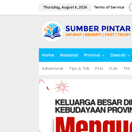
S
k
Thursday, August 6, 2026
Terms of Service
i
p
close
t
o
c
o
n
t
Home
Nasional
Provinsi
Daerah
e
n
t
Advertorial
Tips & Trik
PLN
OJK
TNI