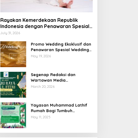
Rayakan Kemerdekaan Republik
Indonesia dengan Penawaran Spesial
Freedom to Relax di Holiday Inn
July 31, 2026
Lampung Bukit Randu
Promo Wedding Eksklusif dan
Penawaran Spesial Wedding
Story Edition 2026 di Swiss-
May 19, 2026
Belhotel Lampung
Segenap Redaksi dan
Wartawan Media
Sumberpintar Mengucapkan
March 20, 2026
Selamat Hari Raya Idul Fitri
1447 Hijriyah / 2026 M
Yayasan Muhammad Lathif
Rumah Bagi Tumbuh
Kembangnya Generasi Insani
May 11, 2025
Cerdas dan Berkarakter