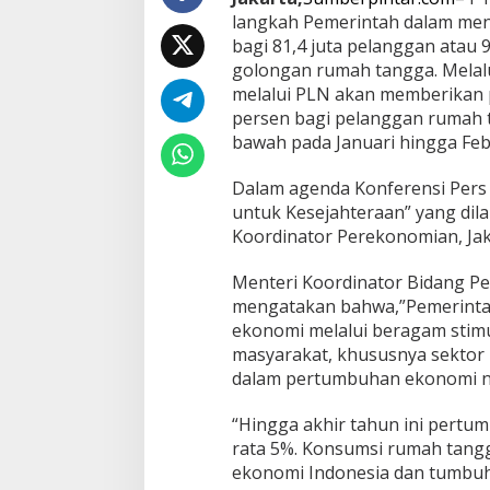
,
langkah Pemerintah dalam men
9
bagi 81,4 juta pelanggan atau 9
7
golongan rumah tangga. Melalu
%
melalui PLN akan memberikan po
P
e
persen bagi pelanggan rumah 
l
bawah pada Januari hingga Feb
a
n
Dalam agenda Konferensi Pers 
g
untuk Kesejahteraan” yang dil
g
a
Koordinator Perekonomian, Jaka
n
R
Menteri Koordinator Bidang Pe
u
mengatakan bahwa,”Pemerinta
m
ekonomi melalui beragam stimu
a
h
masyarakat, khususnya sektor
T
dalam pertumbuhan ekonomi na
a
n
“Hingga akhir tahun ini pertu
g
rata 5%. Konsumsi rumah tang
g
a
ekonomi Indonesia dan tumbuh