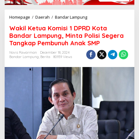
Homepage
/
Daerah
/
Bandar Lampung
W
a
Wakil Ketua Komisi 1 DPRD Kota
k
i
Bandar Lampung, Minta Polisi Segera
l
Tangkap Pembunuh Anak SMP
K
e
Novis Pawarman
December 18, 2024
t
Bandar Lampung
,
Berita
80939 Views
u
a
K
o
m
i
s
i
1
D
P
R
D
K