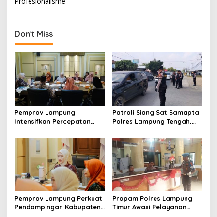
t
Profesionalisme
n
a
Don't Miss
v
i
g
a
t
i
Pemprov Lampung
Patroli Siang Sat Samapta
o
Intensifkan Percepatan
Polres Lampung Tengah,
Penanggulangan
Cegah Kejahatan Jalanan
n
Tuberkulosis di Tanggamus
di Jalinteng Sumatera
Pemprov Lampung Perkuat
Propam Polres Lampung
Pendampingan Kabupaten
Timur Awasi Pelayanan
untuk Percepat Eliminasi
Publik, Pastikan