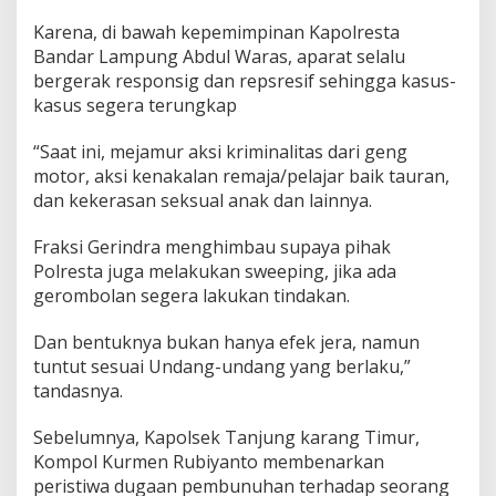
n
a
Karena, di bawah kepemimpinan Kapolresta
k
Bandar Lampung Abdul Waras, aparat selalu
S
bergerak responsig dan repsresif sehingga kasus-
M
kasus segera terungkap
P
“Saat ini, mejamur aksi kriminalitas dari geng
motor, aksi kenakalan remaja/pelajar baik tauran,
dan kekerasan seksual anak dan lainnya.
Fraksi Gerindra menghimbau supaya pihak
Polresta juga melakukan sweeping, jika ada
gerombolan segera lakukan tindakan.
Dan bentuknya bukan hanya efek jera, namun
tuntut sesuai Undang-undang yang berlaku,”
tandasnya.
Sebelumnya, Kapolsek Tanjung karang Timur,
Kompol Kurmen Rubiyanto membenarkan
peristiwa dugaan pembunuhan terhadap seorang