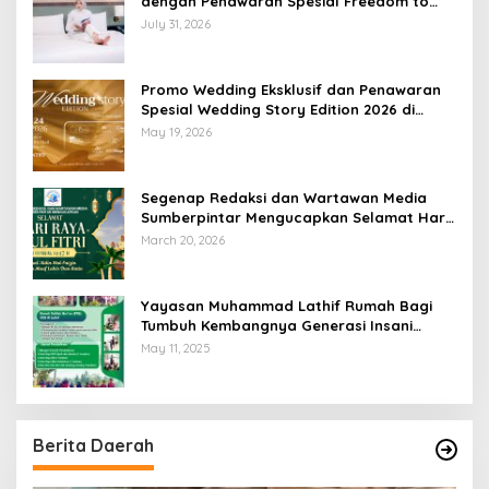
dengan Penawaran Spesial Freedom to
Relax di Holiday Inn Lampung Bukit Randu
July 31, 2026
Promo Wedding Eksklusif dan Penawaran
Spesial Wedding Story Edition 2026 di
Swiss-Belhotel Lampung
May 19, 2026
Segenap Redaksi dan Wartawan Media
Sumberpintar Mengucapkan Selamat Hari
Raya Idul Fitri 1447 Hijriyah / 2026 M
March 20, 2026
Yayasan Muhammad Lathif Rumah Bagi
Tumbuh Kembangnya Generasi Insani
Cerdas dan Berkarakter
May 11, 2025
Berita Daerah