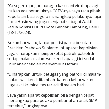
i
“Ya segera, jangan nunggu kasus ini viral, apalagi
s
i
itu kan ada petunjuknya CCTV-nya saya rasa pihak
S
kepolisian bisa segera menangkap pelakunya,” ujar
e
Romi Husin yang juga menjabat sebagai Wakil
g
ketua Komisi I DPRD Kota Bandar Lampung, Rabu
e
r
(18/12/2024).
a
T
Bukan hanya itu, lanjut politisi partai besutan
a
Presiden Prabowo Subianto ini, aparat kepolisian
n
juga diharapkan memperketat patroli-patroli di
g
k
setiap malam-malam weekend, apalagi ini sudah
a
libur anak sekolah menyambut Nataru.
p
P
“Diharapkan untuk petugas yang patroli, di malam-
e
malam weekend ditambah, karena kebanyakan
m
b
juga aksi kriminalitas terjadi di malam hari.
u
n
Saya yakin aparat kepolisian bisa dengan cepat
u
menangkap para pelaku pembunuhan anak SMP
h
tersebut,” ungkapnya.
A