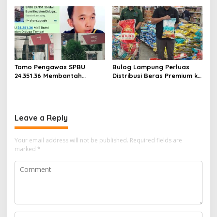
TBC di Tanggamus
Masyarakat Terlayani
Secara Profesional
Tomo Pengawas SPBU
Bulog Lampung Perluas
24.351.36 Membantah
Distribusi Beras Premium ke
Adanya Oknum Pelangsir
Retail Modern, Pastikan
BBM Subsidi
Pasokan Aman
Leave a Reply
Your email address will not be published.
Required fields are
marked
*