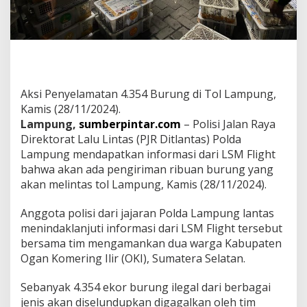
u
r
u
n
g
d
i
T
Aksi Penyelamatan 4.354 Burung di Tol Lampung,
o
Kamis (28/11/2024).
l
Lampung,
sumberpintar.com
– Polisi Jalan Raya
L
Direktorat Lalu Lintas (PJR Ditlantas) Polda
a
m
Lampung mendapatkan informasi dari LSM Flight
p
bahwa akan ada pengiriman ribuan burung yang
u
akan melintas tol Lampung, Kamis (28/11/2024).
n
g
Anggota polisi dari jajaran Polda Lampung lantas
menindaklanjuti informasi dari LSM Flight tersebut
bersama tim mengamankan dua warga Kabupaten
Ogan Komering Ilir (OKI), Sumatera Selatan.
Sebanyak 4.354 ekor burung ilegal dari berbagai
jenis akan diselundupkan digagalkan oleh tim