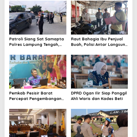
i
g
a
t
i
Patroli Siang Sat Samapta
Raut Bahagia Ibu Penjual
o
Polres Lampung Tengah,
Buah, Polisi Antar Langsung
Cegah Kejahatan Jalanan
Motor Curian ke Warung
n
di Jalinteng Sumatera
Korban
Pemkab Pesisir Barat
DPRD Ogan Ilir Siap Panggil
Percepat Pengembangan
Ahli Waris dan Kades Beti
Perhutanan Sosial Melalui
Penyusunan Dokumen IAD