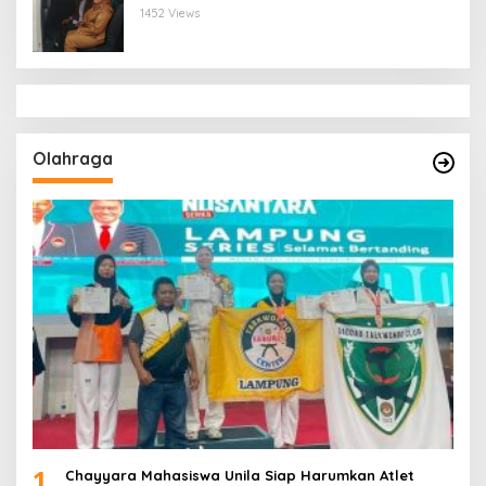
Bandar Lampung
1452 Views
Olahraga
1
Chayyara Mahasiswa Unila Siap Harumkan Atlet