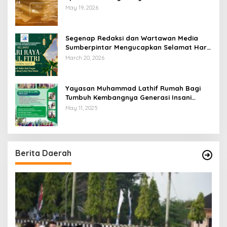
Swiss-Belhotel Lampung
May 19, 2026
Segenap Redaksi dan Wartawan Media
Sumberpintar Mengucapkan Selamat Hari
Raya Idul Fitri 1447 Hijriyah / 2026 M
March 20, 2026
Yayasan Muhammad Lathif Rumah Bagi
Tumbuh Kembangnya Generasi Insani
Cerdas dan Berkarakter
May 11, 2025
Berita Daerah