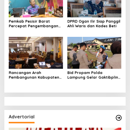
Pemkab Pesisir Barat
DPRD Ogan Ilir Siap Panggil
Percepat Pengembangan
Ahli Waris dan Kades Beti
Perhutanan Sosial Melalui
Penyusunan Dokumen IAD
Rancangan Arah
Bid Propam Polda
Pembangunan Kabupaten
Lampung Gelar Gaktibplin
Pesisir Barat Yang Di
di Polres Lampung Timur,
Siapkan Hingga Tahun 2046
Perkuat Disiplin dan
Profesionalisme Personel
Advertorial