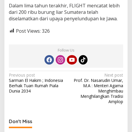
Dalam lima tahun terakhir, FLIGHT mencatat lebih
dari 200 ribu burung liar Sumatera telah
diselamatkan dari upaya penyelundupan ke Jawa.
Post Views:
326
Follow Us
P
Previous post
Next post
Sarman El Hakim ; Indonesia
Prof. Dr. Nasarudin Umar,
o
Berhak Tuan Rumah Piala
M.A : Menteri Agama
s
Dunia 2034
Menghimbau
Menghilangkan Tradisi
t
Amplop
n
a
Don't Miss
v