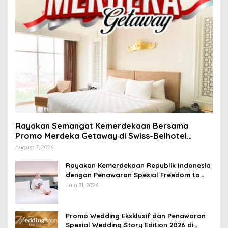
Rayakan Semangat Kemerdekaan Bersama
Promo Merdeka Getaway di Swiss-Belhotel
Lampung
August 7, 2026
Rayakan Kemerdekaan Republik Indonesia
dengan Penawaran Spesial Freedom to
Relax di Holiday Inn Lampung Bukit Randu
July 31, 2026
Promo Wedding Eksklusif dan Penawaran
Spesial Wedding Story Edition 2026 di