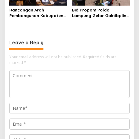
Rancangan Arah
Bid Propam Polda
Pembangunan Kabupaten
Lampung Gelar Gaktibplin
Pesisir Barat Yang Di
di Polres Lampung Timur,
Siapkan Hingga Tahun 2046
Perkuat Disiplin dan
Profesionalisme Personel
Leave a Reply
Your email address will not be published.
Required fields are
marked
*