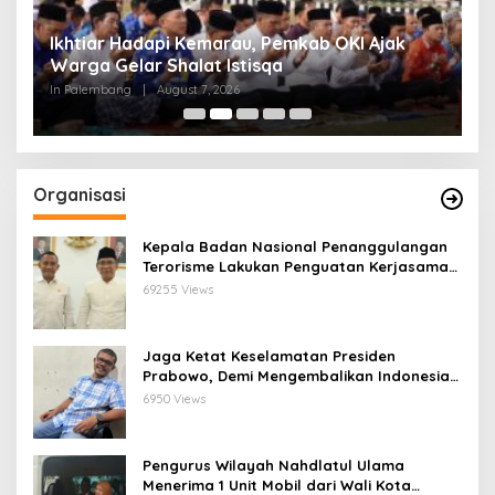
Ikhtiar Hadapi Kemarau, Pemkab OKI Ajak
C
Warga Gelar Shalat Istisqa
B
S
In Palembang
|
August 7, 2026
In
Organisasi
Kepala Badan Nasional Penanggulangan
Terorisme Lakukan Penguatan Kerjasama
Ketua Pengurus Besar Nahdlatul Ulama
69255 Views
Jaga Ketat Keselamatan Presiden
Prabowo, Demi Mengembalikan Indonesia
Menjadi Macan Asia
6950 Views
Pengurus Wilayah Nahdlatul Ulama
Menerima 1 Unit Mobil dari Wali Kota