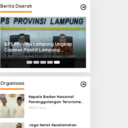
Berita Daerah
BPS Provinsi Lampung Ungkap
Capaian Positif Lampung:
Kemiskinan Turun, Inflasi
In Berita, Lampung, Provinsi
|
August 5, 2026
Terkendali, Ekonomi Terus Tumbuh
Organisasi
Kepala Badan Nasional
Penanggulangan Terorisme
Lakukan Penguatan
69251 Views
Kerjasama Ketua Pengurus
Besar Nahdlatul Ulama
Jaga Ketat Keselamatan