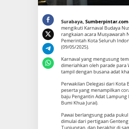
a
v
a
l
Surabaya,
Sumberpintar.com
B
mengikuti Karnaval Budaya Nu
u
rangkaian acara Musyawarah Na
d
Lampung Membuk
Pemerintah Kota Seluruh Indone
a
Wagub Jihan Tinjau Rumah Calon
Pembangunan Ber
y
(09/05/2025).
Penerima BSPS, Dorong
a
melalui Peluncura
In Berita, Lampung, Provin
Peningkatan Kualitas Hunian
N
In Berita, Lampung, Provinsi
|
August 5, 2026
Uncategorized
|
August 
Lampung-1 Berbas
Karnaval yang mengusung tema 
Warga dan Serap Aspirasi
u
dimeriahkan oleh parade para W
s
Masyarakat
tampil dengan busana adat kh
a
n
t
Perwakilan Delegasi dari Kot
a
peserta yang menampilkan co
r
baju Pengantin Adat Lampung 
a
Bumi Khua Jurai).
d
i
M
Pawai berlangsung pada pukul 
u
dimulai dari pertigaan Genteng
n
Tunjungan, dan berakhir di sam