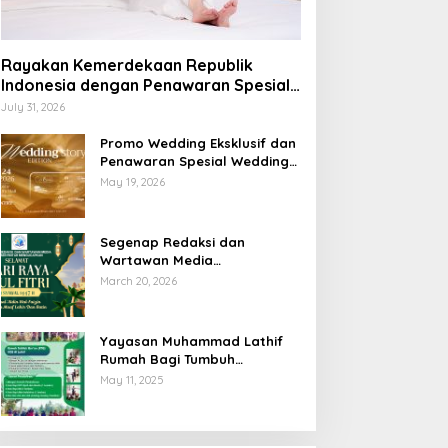
Rayakan Kemerdekaan Republik
Indonesia dengan Penawaran Spesial
Freedom to Relax di Holiday Inn
July 31, 2026
Lampung Bukit Randu
Promo Wedding Eksklusif dan
Penawaran Spesial Wedding
Story Edition 2026 di Swiss-
May 19, 2026
Belhotel Lampung
Segenap Redaksi dan
Wartawan Media
Sumberpintar Mengucapkan
March 20, 2026
Selamat Hari Raya Idul Fitri
1447 Hijriyah / 2026 M
Yayasan Muhammad Lathif
Rumah Bagi Tumbuh
Kembangnya Generasi Insani
May 11, 2025
Cerdas dan Berkarakter