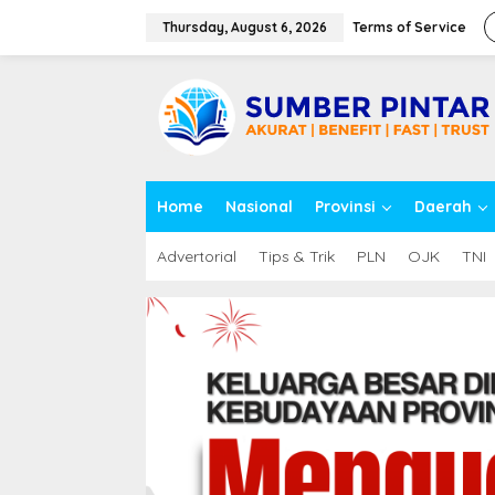
S
k
Thursday, August 6, 2026
Terms of Service
i
p
close
t
o
c
o
n
t
Home
Nasional
Provinsi
Daerah
e
n
t
Advertorial
Tips & Trik
PLN
OJK
TNI