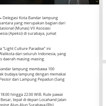
–
Delegasi Kota Bandar lampung
santara yang merupakan bagian dari
sional (Munas) VII Asosiasi
a Babak Baru
sia (Apeksi) di surabaya, jumat
Kabid PSP DKPTPH Bantah Isu
basis Data
Menghindar Wartawan Polemik
n Satelit
si,
Dugaan Gratifikasi Alsintan
5, 2026
In Palembang
|
August 5, 2026
is AI
“Light Culture Paradise” ini
alikota dari seluruh Indonesia, yang
as daerah masing-masing.
a Bandar lampung membawa 100
rak budaya lampung dengan memakai
Pesisir dan Lampung Pepadun (Sang
18.00 hingga 22.00 WIB. Rute pawai
 Besar, tepat di depan Locahand Jalan
ping Alun-Alun Surabaya.(Rls)