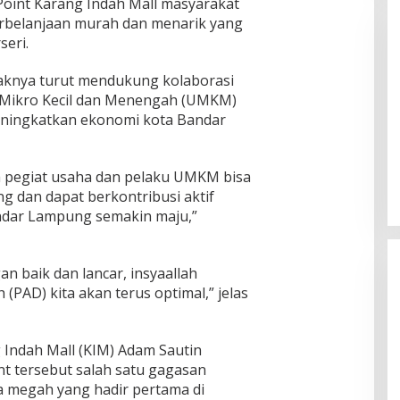
oint Karang Indah Mall masyarakat
erbelanjaan murah dan menarik yang
seri.
aknya turut mendukung kolaborasi
 Mikro Kecil dan Menengah (UMKM)
eningkatkan ekonomi kota Bandar
Pasien di Bandar Lampung Bisa
Gunakan Uji Coba Layanan Antar
Obat RSUDAM
 pegiat usaha dan pelaku UMKM bisa
In Lampung
|
August 6, 2026
g dan dapat berkontribusi aktif
dar Lampung semakin maju,”
n baik dan lancar, insyaallah
(PAD) kita akan terus optimal,” jelas
 Indah Mall (KIM) Adam Sautin
t tersebut salah satu gagasan
 megah yang hadir pertama di