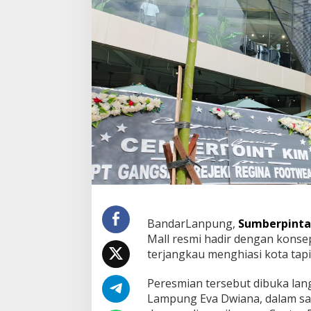
s
m
i
k
a
n
C
e
n
t
e
r
P
o
i
n
t
K
BandarLanpung,
Sumberpinta
a
Mall resmi hadir dengan konse
r
terjangkau menghiasi kota tapi
a
n
Peresmian tersebut dibuka lan
g
I
Lampung Eva Dwiana, dalam s
n