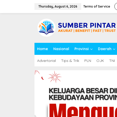
S
k
Thursday, August 6, 2026
Terms of Service
i
p
close
t
o
c
o
n
t
Home
Nasional
Provinsi
Daerah
e
n
t
Advertorial
Tips & Trik
PLN
OJK
TNI