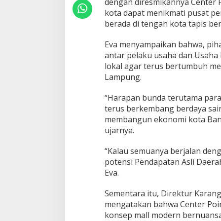
dengan diresmikannya Center P
d
kota dapat menikmati pusat p
a
berada di tengah kota tapis ber
h
M
a
Eva menyampaikan bahwa, pih
l
antar pelaku usaha dan Usaha
l
lokal agar terus bertumbuh m
Lampung.
“Harapan bunda terutama para
terus berkembang berdaya sain
membangun ekonomi kota Ban
ujarnya.
“Kalau semuanya berjalan denga
potensi Pendapatan Asli Daerah 
Eva.
Sementara itu, Direktur Karang
mengatakan bahwa Center Poin
konsep mall modern bernuansa