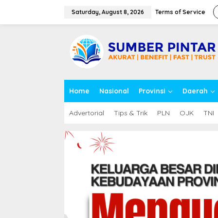
S
k
Saturday, August 8, 2026
Terms of Service
i
p
close
t
o
c
o
n
t
Home
Nasional
Provinsi
Daerah
e
n
t
Advertorial
Tips & Trik
PLN
OJK
TNI