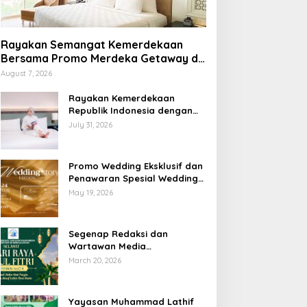
Rayakan Semangat Kemerdekaan
Bersama Promo Merdeka Getaway di
Swiss-Belhotel Lampung
August 7, 2026
Rayakan Kemerdekaan
Republik Indonesia dengan
Penawaran Spesial Freedom
July 31, 2026
to Relax di Holiday Inn
Lampung Bukit Randu
Promo Wedding Eksklusif dan
Penawaran Spesial Wedding
Story Edition 2026 di Swiss-
May 19, 2026
Belhotel Lampung
Segenap Redaksi dan
Wartawan Media
Sumberpintar Mengucapkan
March 20, 2026
Selamat Hari Raya Idul Fitri
1447 Hijriyah / 2026 M
Yayasan Muhammad Lathif