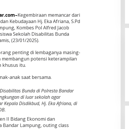
ar.com–
Kegembiraan memancar dari
dan Kebudayaan Hj. Eka Afriana, S.Pd
mpung, Kombes Pol Alfred Jacob
siswa Sekolah Disabilitas Bunda
mis, (23/01/2025).
orang penting di lembaganya masing-
an membangun potensi keterampilan
 khusus itu.
Eva Dwiana Wali Kota Bandar
anak-anak saat bersama.
Lampung Disambut Antusias
ketika Sapa Warga RT 09
In Bandar Lampung
|
August 8, 2026
Perumnas Way Kandis
isabilitas Bunda di Polresta Bandar
ngkungan di luar sekolah agar
 Kepala Disdikbud, Hj. Eka Afriana, di
DB.
ten II Bidang Ekonomi dan
 Bandar Lampung, outing class