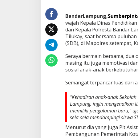
a
P
BandarLampung,
Sumberpint
u
l
wajah Kepala Dinas Pendidikan 
u
dan Kepala Polresta Bandar La
h
Tilukay, saat bersama puluhan 
a
(SDB), di Mapolres setempat, Ka
n
S
i
Seraya bermain bersama, dua 
s
masing itu juga memotivasi d
w
sosial anak-anak berkebutuhan
a
D
Semangat terpancar luas dari 
i
s
a
“Kehadiran anak-anak Sekolah D
b
Lampung, ingin mengenalkan li
i
memiliki pengalaman baru,” ujar
l
i
sela-sela mendampingi siswa S
t
Menurut dia yang juga Plt Asis
a
s
Pembangunan Pemerintah Kota