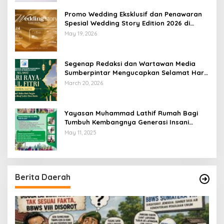
Promo Wedding Eksklusif dan Penawaran
Spesial Wedding Story Edition 2026 di
Swiss-Belhotel Lampung
May 19, 2026
Segenap Redaksi dan Wartawan Media
Sumberpintar Mengucapkan Selamat Hari
Raya Idul Fitri 1447 Hijriyah / 2026 M
March 20, 2026
Yayasan Muhammad Lathif Rumah Bagi
Tumbuh Kembangnya Generasi Insani
Cerdas dan Berkarakter
May 11, 2025
Berita Daerah