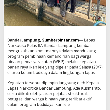
S
N
A
R
K
O
T
I
K
BandarLampung,
Sumberpintar.com
— Lapas
A
Narkotika Kelas IIA Bandar Lampung kembali
B
A
mengukuhkan komitmennya dalam mendukung
N
program pembinaan kemandirian bagi warga
D
binaan pemasyarakatan (WBP) melalui kegiatan
A
panen raya ikan lele yang digelar pada Selasa (29/7)
R
L
di area kolam budidaya dalam lingkungan lapas.
A
M
Kegiatan tersebut dipimpin langsung oleh Kepala
P
Lapas Narkotika Bandar Lampung, Ade Kusmanto,
U
serta diikuti oleh jajaran pejabat struktural,
N
G
petugas, dan warga binaan yang terlibat aktif
T
dalam program budidaya ikan lele.
U