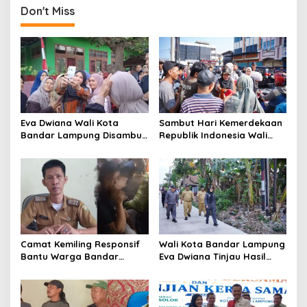
a
Don't Miss
v
i
g
a
t
i
Eva Dwiana Wali Kota
Sambut Hari Kemerdekaan
o
Bandar Lampung Disambut
Republik Indonesia Wali
Antusias ketika Sapa
Kota Bandar Lampung
n
Warga RT 09 Perumnas
Bagikan Bendera Merah
Way Kandis
Putih ke Warga
Camat Kemiling Responsif
Wali Kota Bandar Lampung
Bantu Warga Bandar
Eva Dwiana Tinjau Hasil
Lampung Cari Solusi untuk
Perbaikan Jalan Wala Kuba
Anak Putus Sekolah
di Way Laga