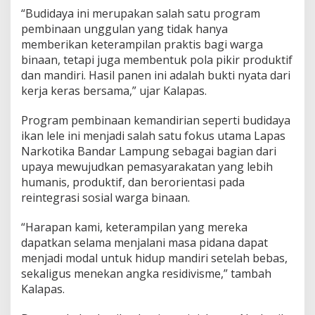
N
“Budidaya ini merupakan salah satu program
J
pembinaan unggulan yang tidak hanya
U
K
memberikan keterampilan praktis bagi warga
K
binaan, tetapi juga membentuk pola pikir produktif
A
dan mandiri. Hasil panen ini adalah bukti nyata dari
N
kerja keras bersama,” ujar Kalapas.
K
O
M
Program pembinaan kemandirian seperti budidaya
I
ikan lele ini menjadi salah satu fokus utama Lapas
T
Narkotika Bandar Lampung sebagai bagian dari
M
upaya mewujudkan pemasyarakatan yang lebih
E
humanis, produktif, dan berorientasi pada
N
P
reintegrasi sosial warga binaan.
E
M
“Harapan kami, keterampilan yang mereka
B
dapatkan selama menjalani masa pidana dapat
I
menjadi modal untuk hidup mandiri setelah bebas,
N
A
sekaligus menekan angka residivisme,” tambah
A
Kalapas.
N
K