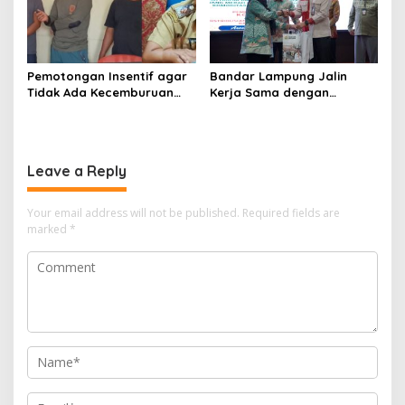
Pemotongan Insentif agar
Bandar Lampung Jalin
Tidak Ada Kecemburuan
Kerja Sama dengan
Sosial dan Hasil
Kabupaten Solok, Perkuat
Kesepakatan Linmas
Ketahanan Pangan dan
Pematang Wangi Bersama
Kendalikan Inflasi
Leave a Reply
Your email address will not be published.
Required fields are
marked
*