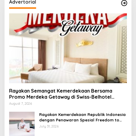
Advertorial
Rayakan Semangat Kemerdekaan Bersama
Promo Merdeka Getaway di Swiss-Belhotel
Lampung
August 7, 2026
Rayakan Kemerdekaan Republik Indonesia
dengan Penawaran Spesial Freedom to
Relax di Holiday Inn Lampung Bukit Randu
July 31, 2026