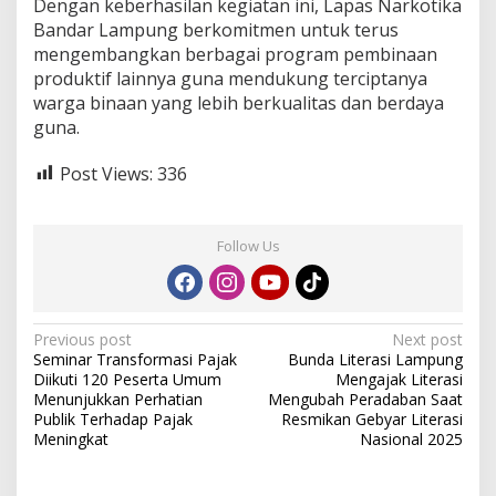
Dengan keberhasilan kegiatan ini, Lapas Narkotika
E
Bandar Lampung berkomitmen untuk terus
M
A
mengembangkan berbagai program pembinaan
N
produktif lainnya guna mendukung terciptanya
D
warga binaan yang lebih berkualitas dan berdaya
I
guna.
R
I
A
Post Views:
336
N
W
B
Follow Us
P
P
Previous post
Next post
Seminar Transformasi Pajak
Bunda Literasi Lampung
o
Diikuti 120 Peserta Umum
Mengajak Literasi
s
Menunjukkan Perhatian
Mengubah Peradaban Saat
Publik Terhadap Pajak
Resmikan Gebyar Literasi
t
Meningkat
Nasional 2025
n