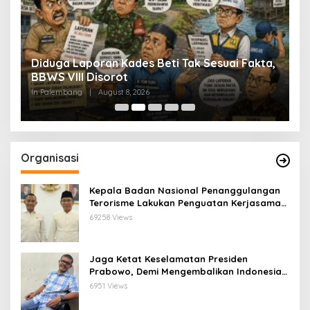
Diduga Laporan Kades Beti Tak Sesuai Fakta,
S
9
BBWS VIII Disorot
I
B
In Palembang
|
August 8, 2026
In
Organisasi
Kepala Badan Nasional Penanggulangan
Terorisme Lakukan Penguatan Kerjasama
Ketua Pengurus Besar Nahdlatul Ulama
69258 Views
Jaga Ketat Keselamatan Presiden
Prabowo, Demi Mengembalikan Indonesia
Menjadi Macan Asia
6951 Views