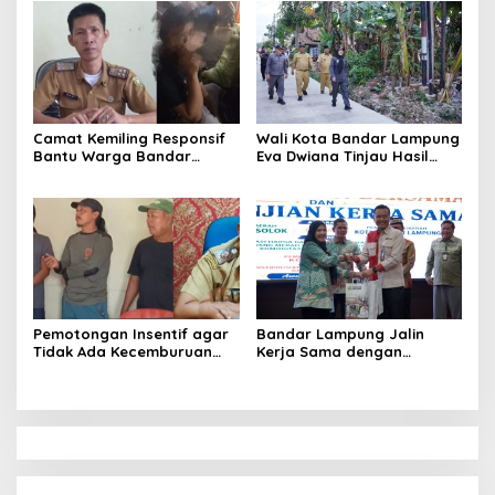
Way Kandis
Putih ke Warga
Camat Kemiling Responsif
Wali Kota Bandar Lampung
Bantu Warga Bandar
Eva Dwiana Tinjau Hasil
Lampung Cari Solusi untuk
Perbaikan Jalan Wala Kuba
Anak Putus Sekolah
di Way Laga
Pemotongan Insentif agar
Bandar Lampung Jalin
Tidak Ada Kecemburuan
Kerja Sama dengan
Sosial dan Hasil
Kabupaten Solok, Perkuat
Kesepakatan Linmas
Ketahanan Pangan dan
Pematang Wangi Bersama
Kendalikan Inflasi