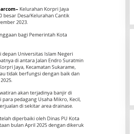
tarcom–
Kelurahan Korpri Jaya
0 besar Desa/Kelurahan Cantik
vember 2023.
banggaan bagi Pemerintah Kota
i depan Universitas Islam Negeri
atnya di antara Jalan Endro Suratmin
Korpri Jaya, Kecamatan Sukarame,
u tidak berfungsi dengan baik dan
Dian Zevanya Sandiata dari
 2025.
Manado Miliki Bakat Melukis Sejak
Kecil dan Terkendala Biaya
In Life Style
|
August 7, 2026
atiran akan terjadinya banjir di
Lanjutkan Kuliah
i para pedagang Usaha Mikro, Kecil,
ualan di sekitar area drainase.
telah diperbaiki oleh Dinas PU Kota
aan bulan April 2025 dengan dikeruk