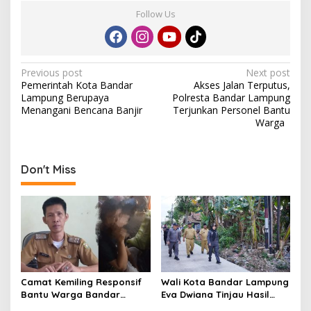
Follow Us
P
Previous post
Next post
Pemerintah Kota Bandar
Akses Jalan Terputus,
o
Lampung Berupaya
Polresta Bandar Lampung
s
Menangani Bencana Banjir
Terjunkan Personel Bantu
Warga
t
n
a
Don't Miss
v
i
g
a
t
Camat Kemiling Responsif
Wali Kota Bandar Lampung
i
Bantu Warga Bandar
Eva Dwiana Tinjau Hasil
o
Lampung Cari Solusi untuk
Perbaikan Jalan Wala Kuba