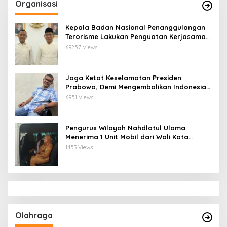
Organisasi
Kepala Badan Nasional Penanggulangan
Terorisme Lakukan Penguatan Kerjasama
Ketua Pengurus Besar Nahdlatul Ulama
69257 Views
Jaga Ketat Keselamatan Presiden
Prabowo, Demi Mengembalikan Indonesia
Menjadi Macan Asia
6951 Views
Pengurus Wilayah Nahdlatul Ulama
Menerima 1 Unit Mobil dari Wali Kota
Bandar Lampung
1453 Views
Olahraga