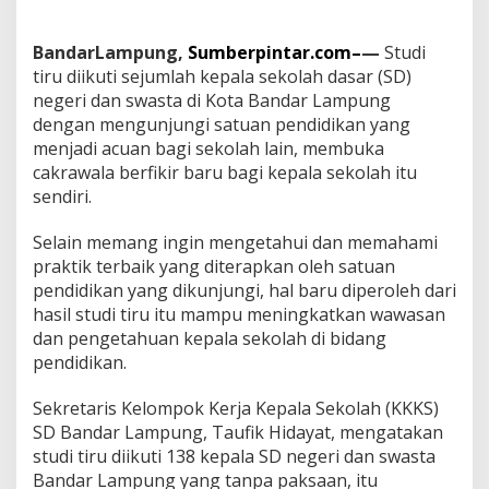
r
L
a
BandarLampung,
Sumberpintar.com–
—
Studi
m
tiru diikuti sejumlah kepala sekolah dasar (SD)
p
negeri dan swasta di Kota Bandar Lampung
u
n
dengan mengunjungi satuan pendidikan yang
g
menjadi acuan bagi sekolah lain, membuka
U
cakrawala berfikir baru bagi kepala sekolah itu
n
sendiri.
t
u
k
Selain memang ingin mengetahui dan memahami
(
praktik terbaik yang diterapkan oleh satuan
A
pendidikan yang dikunjungi, hal baru diperoleh dari
T
hasil studi tiru itu mampu meningkatkan wawasan
M
dan pengetahuan kepala sekolah di bidang
)
A
pendidikan.
m
a
Sekretaris Kelompok Kerja Kepala Sekolah (KKKS)
t
SD Bandar Lampung, Taufik Hidayat, mengatakan
i
studi tiru diikuti 138 kepala SD negeri dan swasta
T
i
Bandar Lampung yang tanpa paksaan, itu