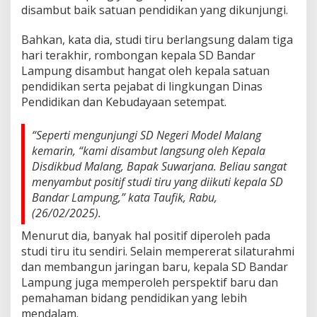
r
disambut baik satuan pendidikan yang dikunjungi.
u
d
Bahkan, kata dia, studi tiru berlangsung dalam tiga
a
hari terakhir, rombongan kepala SD Bandar
n
M
Lampung disambut hangat oleh kepala satuan
o
pendidikan serta pejabat di lingkungan Dinas
d
Pendidikan dan Kebudayaan setempat.
i
f
i
“Seperti mengunjungi SD Negeri Model Malang
k
kemarin, “kami disambut langsung oleh Kepala
a
Disdikbud Malang, Bapak Suwarjana. Beliau sangat
s
menyambut positif studi tiru yang diikuti kepala SD
i
d
Bandar Lampung,” kata Taufik, Rabu,
u
(26/02/2025).
n
i
Menurut dia, banyak hal positif diperoleh pada
a
studi tiru itu sendiri. Selain mempererat silaturahmi
P
dan membangun jaringan baru, kepala SD Bandar
e
Lampung juga memperoleh perspektif baru dan
n
pemahaman bidang pendidikan yang lebih
d
i
mendalam.