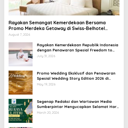
Rayakan Semangat Kemerdekaan Bersama
Promo Merdeka Getaway di Swiss-Belhotel
Lampung
August 7, 2026
Rayakan Kemerdekaan Republik Indonesia
dengan Penawaran Spesial Freedom to
Relax di Holiday Inn Lampung Bukit Randu
July 31, 2026
Promo Wedding Eksklusif dan Penawaran
Spesial Wedding Story Edition 2026 di
Swiss-Belhotel Lampung
May 19, 2026
Segenap Redaksi dan Wartawan Media
Sumberpintar Mengucapkan Selamat Hari
Raya Idul Fitri 1447 Hijriyah / 2026 M
March 20, 2026