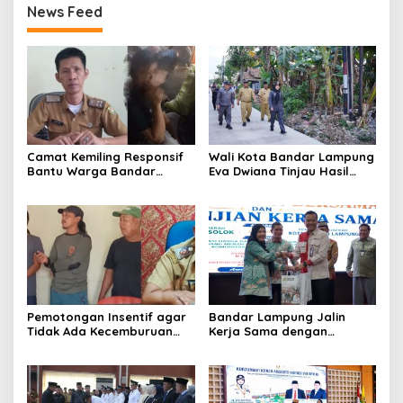
News Feed
Camat Kemiling Responsif
Wali Kota Bandar Lampung
Bantu Warga Bandar
Eva Dwiana Tinjau Hasil
Lampung Cari Solusi untuk
Perbaikan Jalan Wala Kuba
Anak Putus Sekolah
di Way Laga
Pemotongan Insentif agar
Bandar Lampung Jalin
Tidak Ada Kecemburuan
Kerja Sama dengan
Sosial dan Hasil
Kabupaten Solok, Perkuat
Kesepakatan Linmas
Ketahanan Pangan dan
Pematang Wangi Bersama
Kendalikan Inflasi