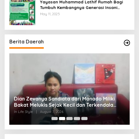
Yayasan Muhammad Lathif Rumah Bagi
Tumbuh Kembangnya Generasi Insani
Cerdas dan Berkarakter
May 11, 2025
Berita Daerah
Dian Zevanya Sandiata dari Manado Miliki
R
s
Bakat Melukis Sejak Kecil dan Terkendala
T
Biaya Lanjutkan Kuliah
J
In Life Style
|
August 7, 2026
In 