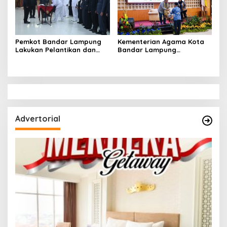
Pemkot Bandar Lampung
Kementerian Agama Kota
Lakukan Pelantikan dan
Bandar Lampung
Rotasi Pejabat Berikut
Sampaikan Aspirasi
Nama-Nama yang Mengisi
Penguatan Layanan
Jabatan Strategis
Keagamaan kepada Komisi
VIII DPRRI
Advertorial