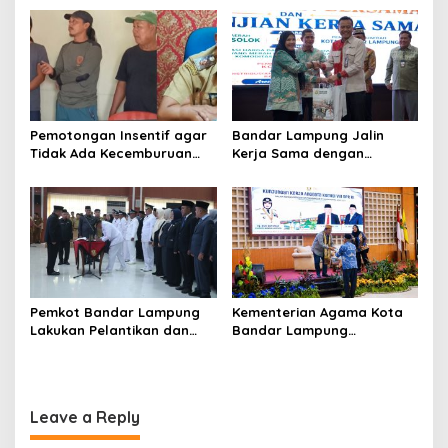
Anak Putus Sekolah
di Way Laga
n
Pemotongan Insentif agar
Bandar Lampung Jalin
Tidak Ada Kecemburuan
Kerja Sama dengan
Sosial dan Hasil
Kabupaten Solok, Perkuat
Kesepakatan Linmas
Ketahanan Pangan dan
Pematang Wangi Bersama
Kendalikan Inflasi
Pemkot Bandar Lampung
Kementerian Agama Kota
Lakukan Pelantikan dan
Bandar Lampung
Rotasi Pejabat Berikut
Sampaikan Aspirasi
Nama-Nama yang Mengisi
Penguatan Layanan
Jabatan Strategis
Keagamaan kepada Komisi
VIII DPRRI
Leave a Reply