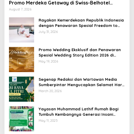
Promo Merdeka Getaway di Swiss-Belhotel
Lampung
August 7, 2026
Rayakan Kemerdekaan Republik Indonesia
dengan Penawaran Spesial Freedom to
Relax di Holiday Inn Lampung Bukit Randu
July 31, 2026
Promo Wedding Eksklusif dan Penawaran
Spesial Wedding Story Edition 2026 di
Swiss-Belhotel Lampung
May 19, 2026
Segenap Redaksi dan Wartawan Media
Sumberpintar Mengucapkan Selamat Hari
Raya Idul Fitri 1447 Hijriyah / 2026 M
March 20, 2026
Yayasan Muhammad Lathif Rumah Bagi
Tumbuh Kembangnya Generasi Insani
Cerdas dan Berkarakter
May 11, 2025