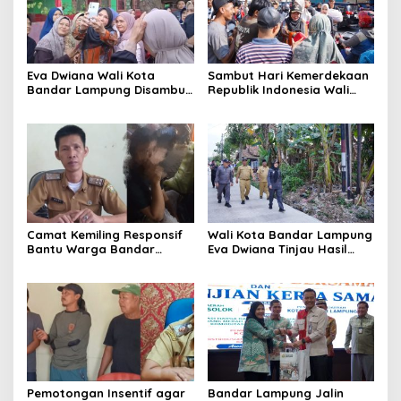
Eva Dwiana Wali Kota
Sambut Hari Kemerdekaan
Bandar Lampung Disambut
Republik Indonesia Wali
Antusias ketika Sapa
Kota Bandar Lampung
Warga RT 09 Perumnas
Bagikan Bendera Merah
Way Kandis
Putih ke Warga
Camat Kemiling Responsif
Wali Kota Bandar Lampung
Bantu Warga Bandar
Eva Dwiana Tinjau Hasil
Lampung Cari Solusi untuk
Perbaikan Jalan Wala Kuba
Anak Putus Sekolah
di Way Laga
Pemotongan Insentif agar
Bandar Lampung Jalin