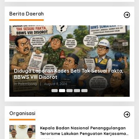
Berita Daerah
Diduga Laporan Kades Beti Tak Sesuai Fakta,
S
9
BBWS VIII Disorot
I
B
In Palembang
|
August 8, 2026
In
Organisasi
Kepala Badan Nasional Penanggulangan
Terorisme Lakukan Penguatan Kerjasama
Ketua Pengurus Besar Nahdlatul Ulama