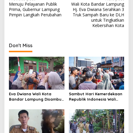
P
Menuju Pelayanan Publik
Wali Kota Bandar Lampung
o
Prima, Gubernur Lampung
Hj. Eva Dwiana Serahkan 3
s
Pimpin Langkah Perubahan
Truk Sampah Baru ke DLH
untuk Tingkatkan
t
Kebersihan Kota
n
a
Don't Miss
v
i
g
a
t
i
Eva Dwiana Wali Kota
Sambut Hari Kemerdekaan
o
Bandar Lampung Disambut
Republik Indonesia Wali
Antusias ketika Sapa
Kota Bandar Lampung
n
Warga RT 09 Perumnas
Bagikan Bendera Merah
Way Kandis
Putih ke Warga