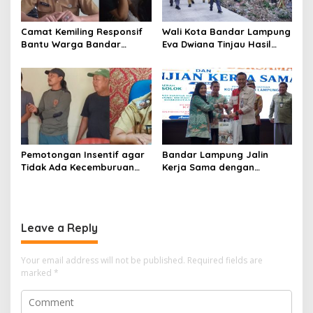
Camat Kemiling Responsif
Wali Kota Bandar Lampung
Bantu Warga Bandar
Eva Dwiana Tinjau Hasil
Lampung Cari Solusi untuk
Perbaikan Jalan Wala Kuba
Anak Putus Sekolah
di Way Laga
Pemotongan Insentif agar
Bandar Lampung Jalin
Tidak Ada Kecemburuan
Kerja Sama dengan
Sosial dan Hasil
Kabupaten Solok, Perkuat
Kesepakatan Linmas
Ketahanan Pangan dan
Pematang Wangi Bersama
Kendalikan Inflasi
Leave a Reply
Your email address will not be published.
Required fields are
marked
*