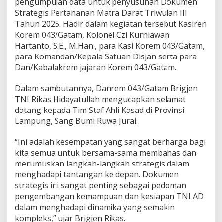
pengumpulan data untuk penyusunan Dokumen
g
i
Strategis Pertahanan Matra Darat Triwulan III
K
Tahun 2025. Hadir dalam kegiatan tersebut Kasiren
o
Korem 043/Gatam, Kolonel Czi Kurniawan
r
Hartanto, S.E., M.Han., para Kasi Korem 043/Gatam,
e
para Komandan/Kepala Satuan Disjan serta para
m
0
Dan/Kabalakrem jajaran Korem 043/Gatam.
4
3
Dalam sambutannya, Danrem 043/Gatam Brigjen
/
TNI Rikas Hidayatullah mengucapkan selamat
G
datang kepada Tim Staf Ahli Kasad di Provinsi
a
t
Lampung, Sang Bumi Ruwa Jurai.
a
m
“Ini adalah kesempatan yang sangat berharga bagi
kita semua untuk bersama-sama membahas dan
merumuskan langkah-langkah strategis dalam
menghadapi tantangan ke depan. Dokumen
strategis ini sangat penting sebagai pedoman
pengembangan kemampuan dan kesiapan TNI AD
dalam menghadapi dinamika yang semakin
kompleks,” ujar Brigjen Rikas.