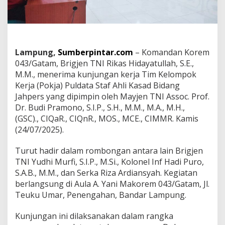
i
K
a
s
a
d
Lampung,
Sumberpintar.com
– Komandan Korem
B
043/Gatam, Brigjen TNI Rikas Hidayatullah, S.E.,
i
M.M., menerima kunjungan kerja Tim Kelompok
d
a
Kerja (Pokja) Puldata Staf Ahli Kasad Bidang
n
Jahpers yang dipimpin oleh Mayjen TNI Assoc. Prof.
g
Dr. Budi Pramono, S.I.P., S.H., M.M., M.A., M.H.,
J
(GSC)., CIQaR., CIQnR., MOS., MCE., CIMMR. Kamis
a
h
(24/07/2025).
p
e
Turut hadir dalam rombongan antara lain Brigjen
r
TNI Yudhi Murfi, S.I.P., M.Si., Kolonel Inf Hadi Puro,
s
S.A.B., M.M., dan Serka Riza Ardiansyah. Kegiatan
K
u
berlangsung di Aula A. Yani Makorem 043/Gatam, Jl.
n
Teuku Umar, Penengahan, Bandar Lampung.
j
u
Kunjungan ini dilaksanakan dalam rangka
n