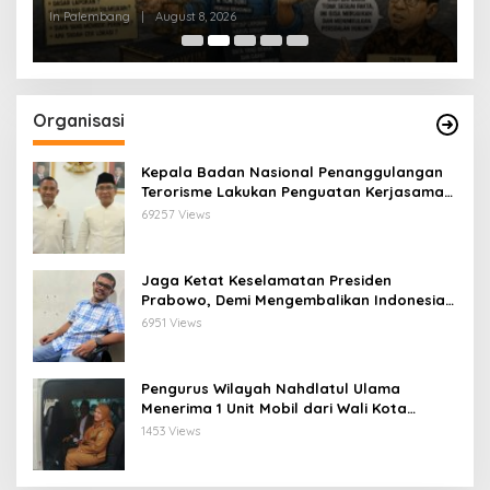
B
In Palembang
|
August 8, 2026
In
Organisasi
Kepala Badan Nasional Penanggulangan
Terorisme Lakukan Penguatan Kerjasama
Ketua Pengurus Besar Nahdlatul Ulama
69257 Views
Jaga Ketat Keselamatan Presiden
Prabowo, Demi Mengembalikan Indonesia
Menjadi Macan Asia
6951 Views
Pengurus Wilayah Nahdlatul Ulama
Menerima 1 Unit Mobil dari Wali Kota
Bandar Lampung
1453 Views