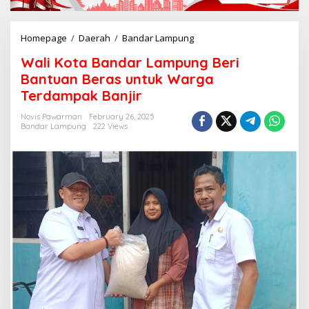
Homepage
/
Daerah
/
Bandar Lampung
W
a
Wali Kota Bandar Lampung Beri
l
i
Bantuan Beras untuk Warga
K
Terdampak Banjir
o
t
Novis Pawarman
February 26, 2025
a
Bandar Lampung
222 Views
B
a
n
d
a
r
L
a
m
p
u
n
g
B