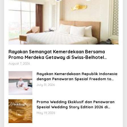
Rayakan Semangat Kemerdekaan Bersama
Promo Merdeka Getaway di Swiss-Belhotel
Lampung
August 7, 2026
Rayakan Kemerdekaan Republik Indonesia
dengan Penawaran Spesial Freedom to
Relax di Holiday Inn Lampung Bukit Randu
July 31, 2026
Promo Wedding Eksklusif dan Penawaran
Spesial Wedding Story Edition 2026 di
Swiss-Belhotel Lampung
May 19, 2026