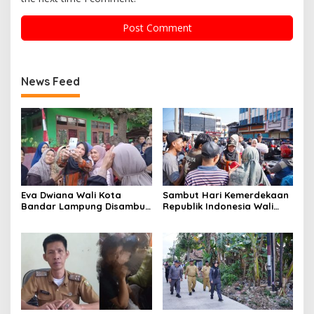
News Feed
Eva Dwiana Wali Kota
Sambut Hari Kemerdekaan
Bandar Lampung Disambut
Republik Indonesia Wali
Antusias ketika Sapa
Kota Bandar Lampung
Warga RT 09 Perumnas
Bagikan Bendera Merah
Way Kandis
Putih ke Warga