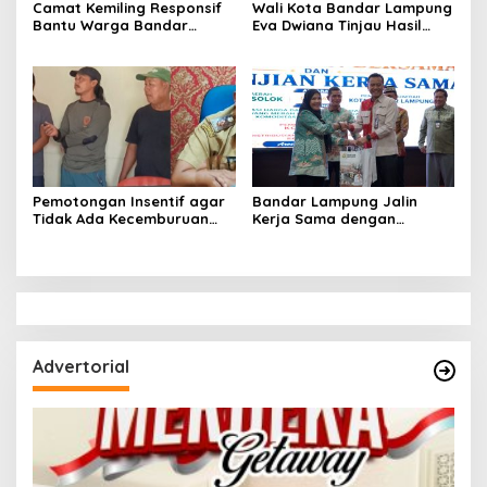
Camat Kemiling Responsif
Wali Kota Bandar Lampung
Bantu Warga Bandar
Eva Dwiana Tinjau Hasil
Lampung Cari Solusi untuk
Perbaikan Jalan Wala Kuba
Anak Putus Sekolah
di Way Laga
Pemotongan Insentif agar
Bandar Lampung Jalin
Tidak Ada Kecemburuan
Kerja Sama dengan
Sosial dan Hasil
Kabupaten Solok, Perkuat
Kesepakatan Linmas
Ketahanan Pangan dan
Pematang Wangi Bersama
Kendalikan Inflasi
Advertorial