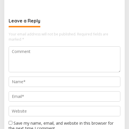
Sosial dan Hasil
Kabupaten Solok, Perkuat
Kesepakatan Linmas
Ketahanan Pangan dan
Pematang Wangi Bersama
Kendalikan Inflasi
Leave a Reply
Your email address will not be published.
Required fields are
marked
*
Save my name, email, and website in this browser for
the next time I comment.