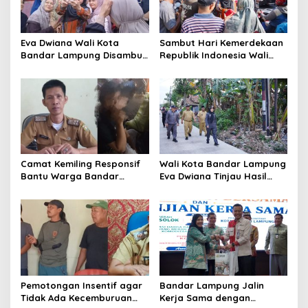
a
t
Eva Dwiana Wali Kota
Sambut Hari Kemerdekaan
i
Bandar Lampung Disambut
Republik Indonesia Wali
o
Antusias ketika Sapa
Kota Bandar Lampung
Warga RT 09 Perumnas
Bagikan Bendera Merah
n
Way Kandis
Putih ke Warga
Camat Kemiling Responsif
Wali Kota Bandar Lampung
Bantu Warga Bandar
Eva Dwiana Tinjau Hasil
Lampung Cari Solusi untuk
Perbaikan Jalan Wala Kuba
Anak Putus Sekolah
di Way Laga
Pemotongan Insentif agar
Bandar Lampung Jalin
Tidak Ada Kecemburuan
Kerja Sama dengan