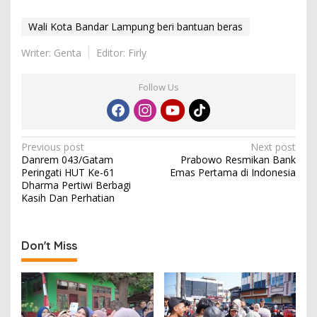
Wali Kota Bandar Lampung beri bantuan beras
Writer: Genta
Editor: Firly
Follow Us
P
Previous post
Next post
Danrem 043/Gatam
Prabowo Resmikan Bank
o
Peringati HUT Ke-61
Emas Pertama di Indonesia
s
Dharma Pertiwi Berbagi
Kasih Dan Perhatian
t
n
a
Don't Miss
v
i
g