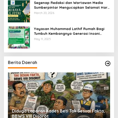
Segenap Redaksi dan Wartawan Media
Sumberpintar Mengucapkan Selamat Hari
Raya Idul Fitri 1447 Hijriyah / 2026 M
March 20, 2026
Yayasan Muhammad Lathif Rumah Bagi
Tumbuh Kembangnya Generasi Insani
Cerdas dan Berkarakter
May 11, 2025
Berita Daerah
Diduga Laporan Kades Beti Tak Sesuai Fakta,
S
9
BBWS VIII Disorot
I