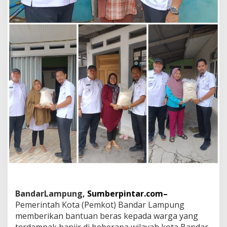
e
r
i
B
a
n
t
u
a
n
B
e
r
a
s
u
n
t
u
k
W
BandarLampung,
Sumberpintar.com–
a
r
Pemerintah Kota (Pemkot) Bandar Lampung
g
memberikan bantuan beras kepada warga yang
a