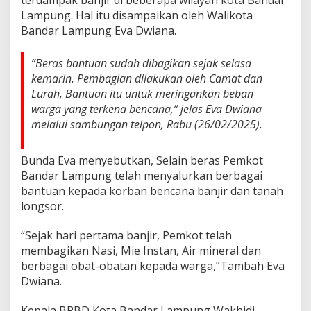
terdampak banjir di beberapa wilayah kota Bandar
T
Lampung. Hal itu disampaikan oleh Walikota
e
r
Bandar Lampung Eva Dwiana.
d
a
“Beras bantuan sudah dibagikan sejak selasa
m
kemarin. Pembagian dilakukan oleh Camat dan
p
a
Lurah, Bantuan itu untuk meringankan beban
k
warga yang terkena bencana,” jelas Eva Dwiana
B
melalui sambungan telpon, Rabu (26/02/2025).
a
n
j
Bunda Eva menyebutkan, Selain beras Pemkot
i
Bandar Lampung telah menyalurkan berbagai
r
bantuan kepada korban bencana banjir dan tanah
longsor.
“Sejak hari pertama banjir, Pemkot telah
membagikan Nasi, Mie Instan, Air mineral dan
berbagai obat-obatan kepada warga,”Tambah Eva
Dwiana.
Kepala BPBD Kota Bandar Lampung Wakhidi