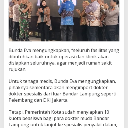
u
B
e
r
o
b
a
t
G
r
Bunda Eva mengungkapkan, “seluruh fasilitas yang
a
dibutuhkan baik untuk operasi dan klinik akan
t
disiapkan seluruhnya, agar menjadi rumah sakit
i
s
rujukan.
S
a
Untuk tenaga medis, Bunda Eva mengungkapkan,
a
pihaknya sementara akan mengimport dokter-
t
dokter spesialis dari luar Bandar Lampung seperti
P
e
Pelembang dan DKI Jakarta.
r
e
Tetapi, Pemerintah Kota sudah menyiapkan 10
s
kuota beasiswa bagi para dokter muda Bandar
m
Lampung untuk lanjut ke spesialis penyakit dalam,
i