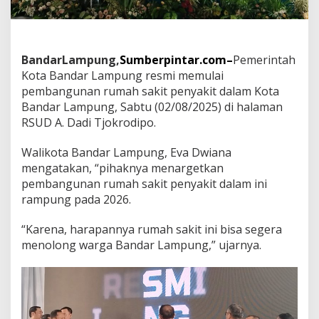
e
g
a
s
k
BandarLampung,
Sumberpintar.com–
Pemerintah
a
Kota Bandar Lampung resmi memulai
n
pembangunan rumah sakit penyakit dalam Kota
B
a
Bandar Lampung, Sabtu (02/08/2025) di halaman
g
RSUD A. Dadi Tjokrodipo.
i
W
Walikota Bandar Lampung, Eva Dwiana
a
mengatakan, “pihaknya menargetkan
r
g
pembangunan rumah sakit penyakit dalam ini
a
rampung pada 2026.
T
i
“Karena, harapannya rumah sakit ini bisa segera
d
menolong warga Bandar Lampung,” ujarnya.
a
k
M
a
m
p