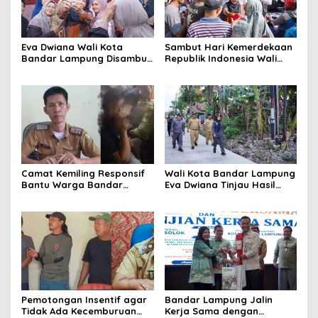
Eva Dwiana Wali Kota
Sambut Hari Kemerdekaan
Bandar Lampung Disambut
Republik Indonesia Wali
Antusias ketika Sapa
Kota Bandar Lampung
Warga RT 09 Perumnas
Bagikan Bendera Merah
Way Kandis
Putih ke Warga
Camat Kemiling Responsif
Wali Kota Bandar Lampung
Bantu Warga Bandar
Eva Dwiana Tinjau Hasil
Lampung Cari Solusi untuk
Perbaikan Jalan Wala Kuba
Anak Putus Sekolah
di Way Laga
Pemotongan Insentif agar
Bandar Lampung Jalin
Tidak Ada Kecemburuan
Kerja Sama dengan