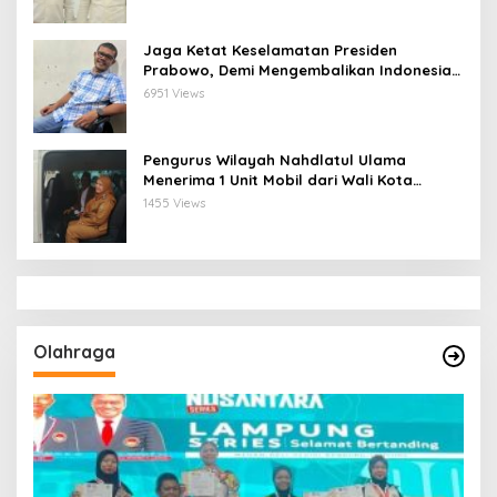
Jaga Ketat Keselamatan Presiden
Prabowo, Demi Mengembalikan Indonesia
Menjadi Macan Asia
6951 Views
Pengurus Wilayah Nahdlatul Ulama
Menerima 1 Unit Mobil dari Wali Kota
Bandar Lampung
1455 Views
Olahraga