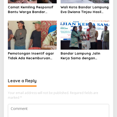
Camat Kemiling Responsif
Wali Kota Bandar Lampung
Bantu Warga Bandar
Eva Dwiana Tinjau Hasil
Lampung Cari Solusi untuk
Perbaikan Jalan Wala Kuba
Anak Putus Sekolah
di Way Laga
Pemotongan Insentif agar
Bandar Lampung Jalin
Tidak Ada Kecemburuan
Kerja Sama dengan
Sosial dan Hasil
Kabupaten Solok, Perkuat
Kesepakatan Linmas
Ketahanan Pangan dan
Pematang Wangi Bersama
Kendalikan Inflasi
Leave a Reply
Your email address will not be published.
Required fields are
marked
*