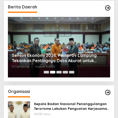
Berita Daerah
Sensus Ekonomi 2026, Pemprov Lampung
S
Tekankan Pentingnya Data Akurat untuk
P
Kebijakan Tepat Sasaran
K
In Lampung
|
August 9, 2026
In
D
Organisasi
Kepala Badan Nasional Penanggulangan
Terorisme Lakukan Penguatan Kerjasama
Ketua Pengurus Besar Nahdlatul Ulama
69258 Views