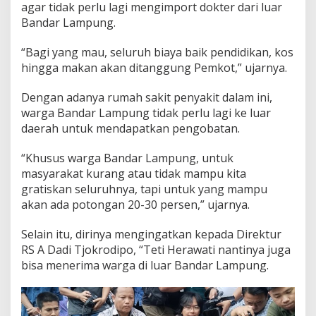
a
agar tidak perlu lagi mengimport dokter dari luar
n
Bandar Lampung.
G
e
“Bagi yang mau, seluruh biaya baik pendidikan, kos
d
hingga makan akan ditanggung Pemkot,” ujarnya.
u
n
g
Dengan adanya rumah sakit penyakit dalam ini,
P
warga Bandar Lampung tidak perlu lagi ke luar
e
daerah untuk mendapatkan pengobatan.
n
y
“Khusus warga Bandar Lampung, untuk
a
k
masyarakat kurang atau tidak mampu kita
i
gratiskan seluruhnya, tapi untuk yang mampu
t
akan ada potongan 20-30 persen,” ujarnya.
D
a
Selain itu, dirinya mengingatkan kepada Direktur
l
a
RS A Dadi Tjokrodipo, “Teti Herawati nantinya juga
m
bisa menerima warga di luar Bandar Lampung.