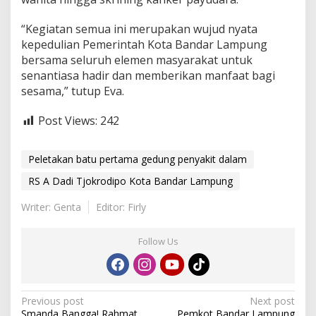
“Kegiatan semua ini merupakan wujud nyata
kepedulian Pemerintah Kota Bandar Lampung
bersama seluruh elemen masyarakat untuk
senantiasa hadir dan memberikan manfaat bagi
sesama,” tutup Eva.
Post Views:
242
Peletakan batu pertama gedung penyakit dalam
RS A Dadi Tjokrodipo Kota Bandar Lampung
Writer: Genta
Editor: Firly
Follow Us
P
Previous post
Next post
Smanda Bangga! Rahmat
Pemkot Bandar Lampung