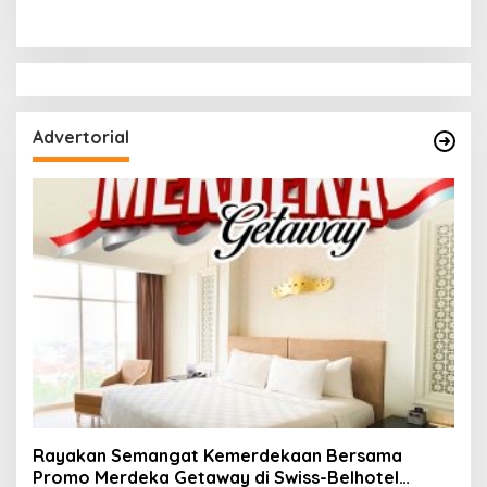
Sosial dan Hasil
Kabupaten Solok, Perkuat
Kesepakatan Linmas
Ketahanan Pangan dan
Pematang Wangi Bersama
Kendalikan Inflasi
Advertorial
Rayakan Semangat Kemerdekaan Bersama
Promo Merdeka Getaway di Swiss-Belhotel