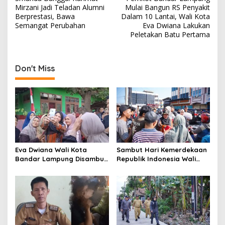
o
Mirzani Jadi Teladan Alumni
Mulai Bangun RS Penyakit
s
Berprestasi, Bawa
Dalam 10 Lantai, Wali Kota
Semangat Perubahan
Eva Dwiana Lakukan
t
Peletakan Batu Pertama
n
a
Don't Miss
v
i
g
a
t
i
Eva Dwiana Wali Kota
Sambut Hari Kemerdekaan
o
Bandar Lampung Disambut
Republik Indonesia Wali
Antusias ketika Sapa
Kota Bandar Lampung
n
Warga RT 09 Perumnas
Bagikan Bendera Merah
Way Kandis
Putih ke Warga