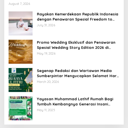
Lampung
August 7, 2026
Rayakan Kemerdekaan Republik Indonesia
dengan Penawaran Spesial Freedom to
Relax di Holiday Inn Lampung Bukit Randu
July 31, 2026
Promo Wedding Eksklusif dan Penawaran
Spesial Wedding Story Edition 2026 di
Swiss-Belhotel Lampung
May 19, 2026
Segenap Redaksi dan Wartawan Media
Sumberpintar Mengucapkan Selamat Hari
Raya Idul Fitri 1447 Hijriyah / 2026 M
March 20, 2026
Yayasan Muhammad Lathif Rumah Bagi
Tumbuh Kembangnya Generasi Insani
Cerdas dan Berkarakter
May 11, 2025