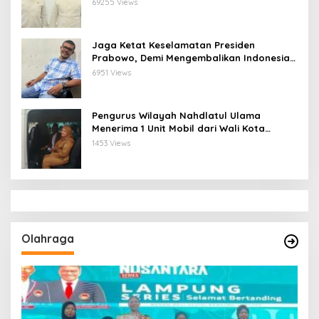
Ketua Pengurus Besar Nahdlatul Ulama
69255 Views
Jaga Ketat Keselamatan Presiden
Prabowo, Demi Mengembalikan Indonesia
Menjadi Macan Asia
6951 Views
Pengurus Wilayah Nahdlatul Ulama
Menerima 1 Unit Mobil dari Wali Kota
Bandar Lampung
1453 Views
Olahraga