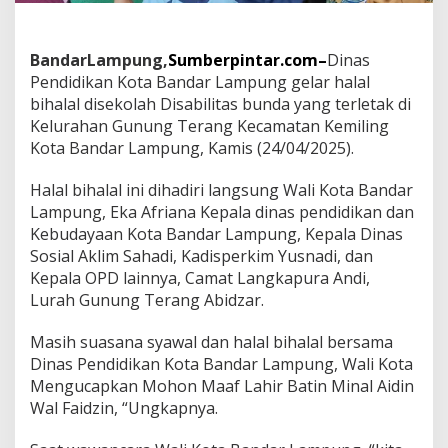
e
n
c
a
BandarLampung,
Sumberpintar.com–
Dinas
n
Pendidikan Kota Bandar Lampung gelar halal
a
bihalal disekolah Disabilitas bunda yang terletak di
k
Kelurahan Gunung Terang Kecamatan Kemiling
a
Kota Bandar Lampung, Kamis (24/04/2025).
n
J
a
Halal bihalal ini dihadiri langsung Wali Kota Bandar
l
Lampung, Eka Afriana Kepala dinas pendidikan dan
a
Kebudayaan Kota Bandar Lampung, Kepala Dinas
n
Sosial Aklim Sahadi, Kadisperkim Yusnadi, dan
S
e
Kepala OPD lainnya, Camat Langkapura Andi,
h
Lurah Gunung Terang Abidzar.
a
t
Masih suasana syawal dan halal bihalal bersama
S
Dinas Pendidikan Kota Bandar Lampung, Wali Kota
p
e
Mengucapkan Mohon Maaf Lahir Batin Minal Aidin
k
Wal Faidzin, “Ungkapnya.
t
a