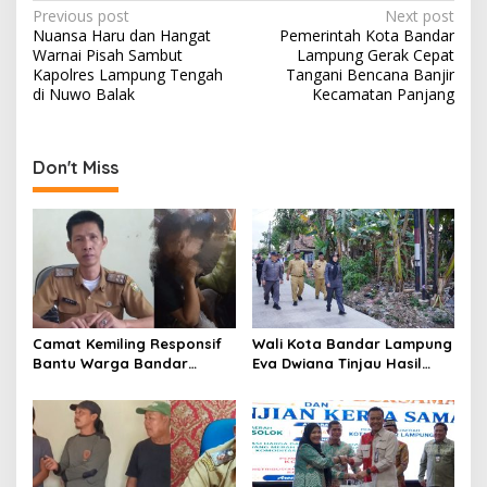
P
Previous post
Next post
Nuansa Haru dan Hangat
Pemerintah Kota Bandar
o
Warnai Pisah Sambut
Lampung Gerak Cepat
s
Kapolres Lampung Tengah
Tangani Bencana Banjir
di Nuwo Balak
Kecamatan Panjang
t
n
a
Don't Miss
v
i
g
a
t
Camat Kemiling Responsif
Wali Kota Bandar Lampung
i
Bantu Warga Bandar
Eva Dwiana Tinjau Hasil
o
Lampung Cari Solusi untuk
Perbaikan Jalan Wala Kuba
Anak Putus Sekolah
di Way Laga
n