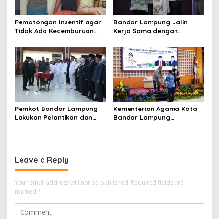
Pemotongan Insentif agar
Bandar Lampung Jalin
Tidak Ada Kecemburuan
Kerja Sama dengan
Sosial dan Hasil
Kabupaten Solok, Perkuat
Kesepakatan Linmas
Ketahanan Pangan dan
Pematang Wangi Bersama
Kendalikan Inflasi
Pemkot Bandar Lampung
Kementerian Agama Kota
Lakukan Pelantikan dan
Bandar Lampung
Rotasi Pejabat Berikut
Sampaikan Aspirasi
Nama-Nama yang Mengisi
Penguatan Layanan
Jabatan Strategis
Keagamaan kepada Komisi
VIII DPRRI
Leave a Reply
Your email address will not be published.
Required fields are
marked
*