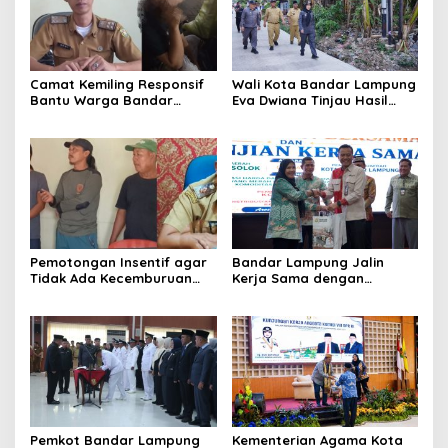
Camat Kemiling Responsif
Wali Kota Bandar Lampung
Bantu Warga Bandar
Eva Dwiana Tinjau Hasil
Lampung Cari Solusi untuk
Perbaikan Jalan Wala Kuba
Anak Putus Sekolah
di Way Laga
Pemotongan Insentif agar
Bandar Lampung Jalin
Tidak Ada Kecemburuan
Kerja Sama dengan
Sosial dan Hasil
Kabupaten Solok, Perkuat
Kesepakatan Linmas
Ketahanan Pangan dan
Pematang Wangi Bersama
Kendalikan Inflasi
Pemkot Bandar Lampung
Kementerian Agama Kota