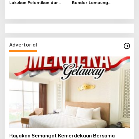
Lakukan Pelantikan dan
Bandar Lampung
Rotasi Pejabat Berikut
Sampaikan Aspirasi
Nama-Nama yang Mengisi
Penguatan Layanan
Jabatan Strategis
Keagamaan kepada Komisi
VIII DPRRI
Advertorial
Rayakan Semangat Kemerdekaan Bersama