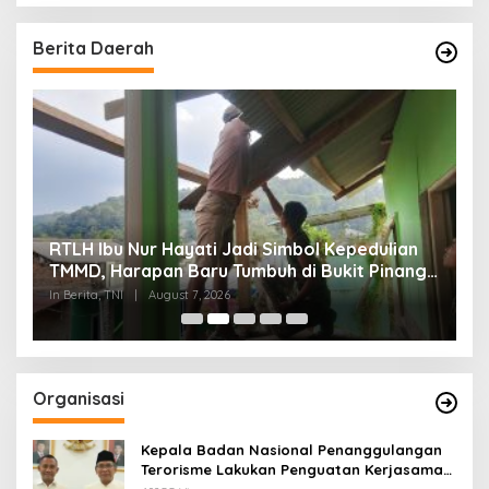
Berita Daerah
RTLH Ibu Nur Hayati Jadi Simbol Kepedulian
W
TMMD, Harapan Baru Tumbuh di Bukit Pinang
d
Jaya
P
In Berita, TNI
|
August 7, 2026
In
Organisasi
Kepala Badan Nasional Penanggulangan
Terorisme Lakukan Penguatan Kerjasama