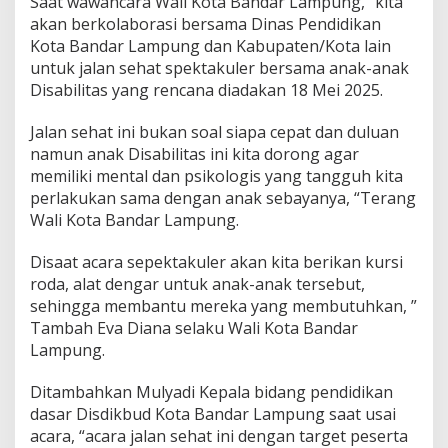
Saat wawancara Wali Kota Bandar Lampung, “kita
k
akan berkolaborasi bersama Dinas Pendidikan
u
l
Kota Bandar Lampung dan Kabupaten/Kota lain
e
untuk jalan sehat spektakuler bersama anak-anak
r
Disabilitas yang rencana diadakan 18 Mei 2025.
b
e
Jalan sehat ini bukan soal siapa cepat dan duluan
r
s
namun anak Disabilitas ini kita dorong agar
a
memiliki mental dan psikologis yang tangguh kita
m
perlakukan sama dengan anak sebayanya, “Terang
a
Wali Kota Bandar Lampung.
A
n
a
Disaat acara sepektakuler akan kita berikan kursi
k
roda, alat dengar untuk anak-anak tersebut,
D
sehingga membantu mereka yang membutuhkan, ”
i
Tambah Eva Diana selaku Wali Kota Bandar
s
a
Lampung.
b
i
Ditambahkan Mulyadi Kepala bidang pendidikan
l
dasar Disdikbud Kota Bandar Lampung saat usai
i
acara, “acara jalan sehat ini dengan target peserta
t