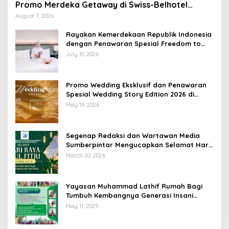
Promo Merdeka Getaway di Swiss-Belhotel
Lampung
August 7, 2026
Rayakan Kemerdekaan Republik Indonesia
dengan Penawaran Spesial Freedom to
Relax di Holiday Inn Lampung Bukit Randu
July 31, 2026
Promo Wedding Eksklusif dan Penawaran
Spesial Wedding Story Edition 2026 di
Swiss-Belhotel Lampung
May 19, 2026
Segenap Redaksi dan Wartawan Media
Sumberpintar Mengucapkan Selamat Hari
Raya Idul Fitri 1447 Hijriyah / 2026 M
March 20, 2026
Yayasan Muhammad Lathif Rumah Bagi
Tumbuh Kembangnya Generasi Insani
Cerdas dan Berkarakter
May 11, 2025