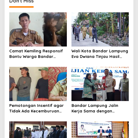
a
Don't Miss
v
i
g
a
t
Camat Kemiling Responsif
Wali Kota Bandar Lampung
i
Bantu Warga Bandar
Eva Dwiana Tinjau Hasil
o
Lampung Cari Solusi untuk
Perbaikan Jalan Wala Kuba
Anak Putus Sekolah
di Way Laga
n
Pemotongan Insentif agar
Bandar Lampung Jalin
Tidak Ada Kecemburuan
Kerja Sama dengan
Sosial dan Hasil
Kabupaten Solok, Perkuat
Kesepakatan Linmas
Ketahanan Pangan dan
Pematang Wangi Bersama
Kendalikan Inflasi