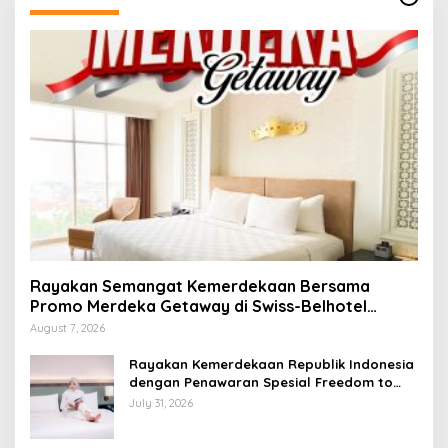
Rayakan Semangat Kemerdekaan Bersama
Promo Merdeka Getaway di Swiss-Belhotel
Lampung
August 7, 2026
Rayakan Kemerdekaan Republik Indonesia
dengan Penawaran Spesial Freedom to
Relax di Holiday Inn Lampung Bukit Randu
July 31, 2026