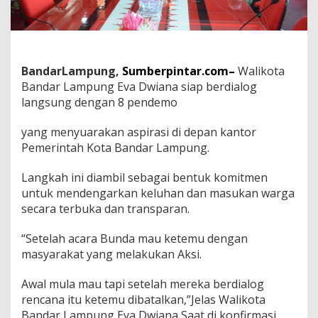
S
i
a
p
B
e
BandarLampung,
Sumberpintar.com–
Walikota
r
Bandar Lampung Eva Dwiana siap berdialog
d
langsung dengan 8 pendemo
i
a
yang menyuarakan aspirasi di depan kantor
l
o
Pemerintah Kota Bandar Lampung.
g
D
Langkah ini diambil sebagai bentuk komitmen
e
untuk mendengarkan keluhan dan masukan warga
n
secara terbuka dan transparan.
g
a
n
“Setelah acara Bunda mau ketemu dengan
P
masyarakat yang melakukan Aksi.
e
n
Awal mula mau tapi setelah mereka berdialog
d
e
rencana itu ketemu dibatalkan,”Jelas Walikota
m
Bandar Lampung Eva Dwiana Saat di konfirmasi,