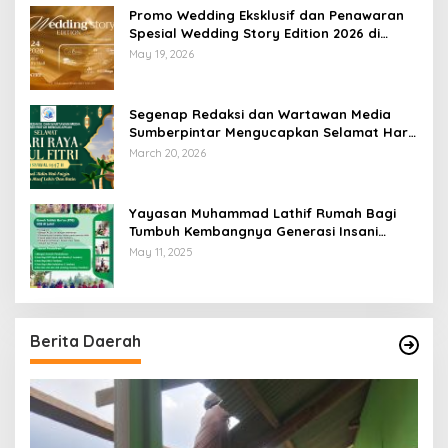
Promo Wedding Eksklusif dan Penawaran
Spesial Wedding Story Edition 2026 di
Swiss-Belhotel Lampung
May 19, 2026
Segenap Redaksi dan Wartawan Media
Sumberpintar Mengucapkan Selamat Hari
Raya Idul Fitri 1447 Hijriyah / 2026 M
March 20, 2026
Yayasan Muhammad Lathif Rumah Bagi
Tumbuh Kembangnya Generasi Insani
Cerdas dan Berkarakter
May 11, 2025
Berita Daerah