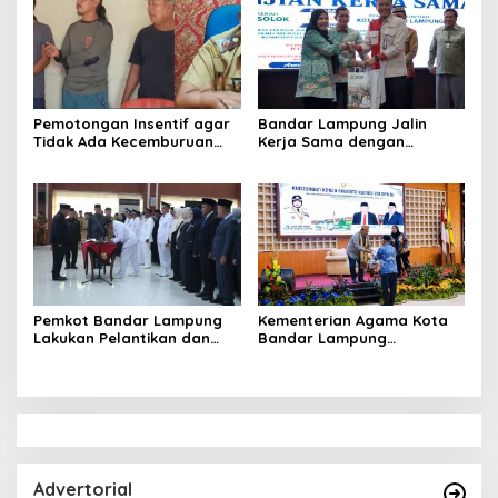
Pemotongan Insentif agar
Bandar Lampung Jalin
Tidak Ada Kecemburuan
Kerja Sama dengan
Sosial dan Hasil
Kabupaten Solok, Perkuat
Kesepakatan Linmas
Ketahanan Pangan dan
Pematang Wangi Bersama
Kendalikan Inflasi
Pemkot Bandar Lampung
Kementerian Agama Kota
Lakukan Pelantikan dan
Bandar Lampung
Rotasi Pejabat Berikut
Sampaikan Aspirasi
Nama-Nama yang Mengisi
Penguatan Layanan
Jabatan Strategis
Keagamaan kepada Komisi
VIII DPRRI
Advertorial