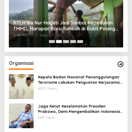
RTLH Ibu Nur Hayati Jadi Simbol Kepedulian
W
TMMD, Harapan Baru Tumbuh di Bukit Pinang
d
Jaya
P
In Berita, TNI
|
August 7, 2026
In
Organisasi
Kepala Badan Nasional Penanggulangan
Terorisme Lakukan Penguatan Kerjasama
Ketua Pengurus Besar Nahdlatul Ulama
69257 Views
Jaga Ketat Keselamatan Presiden
Prabowo, Demi Mengembalikan Indonesia
Menjadi Macan Asia
6951 Views