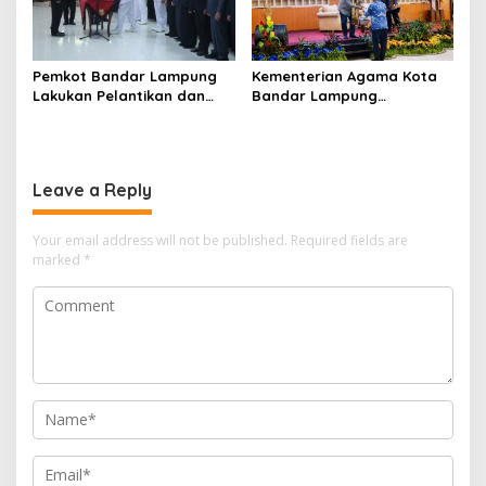
Pemkot Bandar Lampung
Kementerian Agama Kota
Lakukan Pelantikan dan
Bandar Lampung
Rotasi Pejabat Berikut
Sampaikan Aspirasi
Nama-Nama yang Mengisi
Penguatan Layanan
Jabatan Strategis
Keagamaan kepada Komisi
VIII DPRRI
Leave a Reply
Your email address will not be published.
Required fields are
marked
*