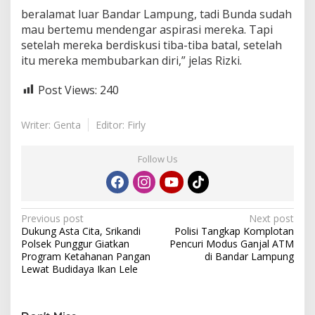
beralamat luar Bandar Lampung, tadi Bunda sudah
mau bertemu mendengar aspirasi mereka. Tapi
setelah mereka berdiskusi tiba-tiba batal, setelah
itu mereka membubarkan diri,” jelas Rizki.
Post Views:
240
Writer: Genta
Editor: Firly
Follow Us
P
Previous post
Next post
Dukung Asta Cita, Srikandi
Polisi Tangkap Komplotan
o
Polsek Punggur Giatkan
Pencuri Modus Ganjal ATM
s
Program Ketahanan Pangan
di Bandar Lampung
Lewat Budidaya Ikan Lele
t
n