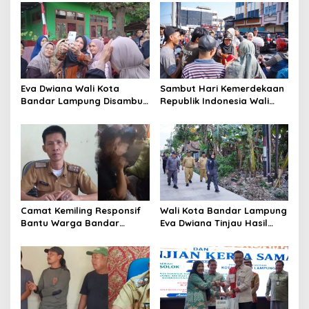
Eva Dwiana Wali Kota
Sambut Hari Kemerdekaan
Bandar Lampung Disambut
Republik Indonesia Wali
Antusias ketika Sapa
Kota Bandar Lampung
Warga RT 09 Perumnas
Bagikan Bendera Merah
Way Kandis
Putih ke Warga
Camat Kemiling Responsif
Wali Kota Bandar Lampung
Bantu Warga Bandar
Eva Dwiana Tinjau Hasil
Lampung Cari Solusi untuk
Perbaikan Jalan Wala Kuba
Anak Putus Sekolah
di Way Laga