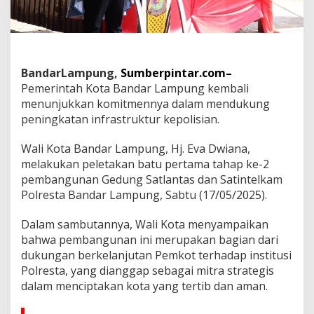
n
a
n
L
a
p
BandarLampung,
Sumberpintar.com–
a
Pemerintah Kota Bandar Lampung kembali
n
menunjukkan komitmennya dalam mendukung
g
a
peningkatan infrastruktur kepolisian.
n
T
Wali Kota Bandar Lampung, Hj. Eva Dwiana,
e
melakukan peletakan batu pertama tahap ke-2
m
pembangunan Gedung Satlantas dan Satintelkam
b
a
Polresta Bandar Lampung, Sabtu (17/05/2025).
k
I
Dalam sambutannya, Wali Kota menyampaikan
n
bahwa pembangunan ini merupakan bagian dari
d
dukungan berkelanjutan Pemkot terhadap institusi
o
o
Polresta, yang dianggap sebagai mitra strategis
r
dalam menciptakan kota yang tertib dan aman.
P
e