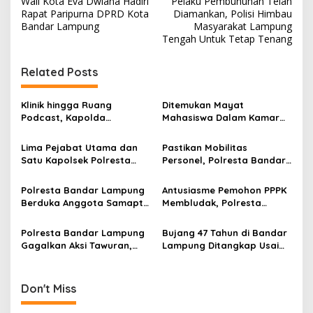
Wali Kota Eva Dwiana Hadiri
Pelaku Pembunuhan Telah
o
Rapat Paripurna DPRD Kota
Diamankan, Polisi Himbau
s
Bandar Lampung
Masyarakat Lampung
Tengah Untuk Tetap Tenang
t
n
Related Posts
a
v
Klinik hingga Ruang
Ditemukan Mayat
Podcast, Kapolda
Mahasiswa Dalam Kamar
i
Lampung Resmikan Tiga
Kost Posisi Badan
g
Fasilitas Penunjang
Terlentang Tanpa Baju
Lima Pejabat Utama dan
Pastikan Mobilitas
Pelayanan Polresta Bandar
Satu Kapolsek Polresta
Personel, Polresta Bandar
a
Lampung
Bandar Lampung Resmi
Lampung Cek Ratusan
t
Berganti
Kendaraan Dinas
Polresta Bandar Lampung
Antusiasme Pemohon PPPK
i
Berduka Anggota Samapta
Membludak, Polresta
Meninggal Dunia Akibat
Bandar Lampung Tambah
o
Kecelakaan
Jadual Layanan SKCK
Polresta Bandar Lampung
Bujang 47 Tahun di Bandar
n
Gagalkan Aksi Tawuran,
Lampung Ditangkap Usai
Amankan Lima Remaja dan
Cabuli Anak Tunawicara
Tiga Bilah Pisau
Don't Miss