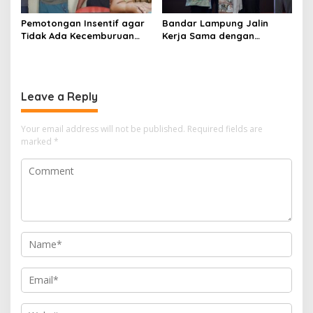
Pemotongan Insentif agar
Bandar Lampung Jalin
Tidak Ada Kecemburuan
Kerja Sama dengan
Sosial dan Hasil
Kabupaten Solok, Perkuat
Kesepakatan Linmas
Ketahanan Pangan dan
Pematang Wangi Bersama
Kendalikan Inflasi
Leave a Reply
Your email address will not be published.
Required fields are
marked
*