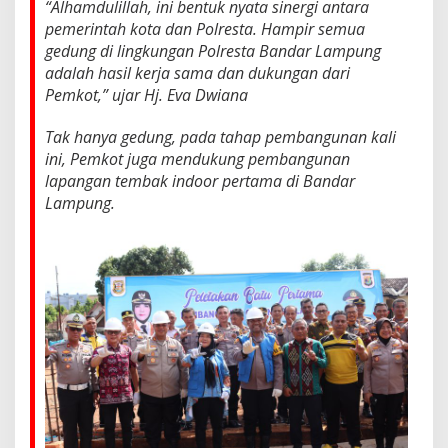
“Alhamdulillah, ini bentuk nyata sinergi antara
r
t
pemerintah kota dan Polresta. Hampir semua
a
gedung di lingkungan Polresta Bandar Lampung
m
adalah hasil kerja sama dan dukungan dari
a
Pemkot,” ujar Hj. Eva Dwiana
d
i
B
Tak hanya gedung, pada tahap pembangunan kali
a
ini, Pemkot juga mendukung pembangunan
n
lapangan tembak indoor pertama di Bandar
d
Lampung.
a
r
L
a
m
p
u
n
g