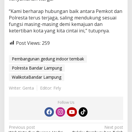
“Kami berharap hubungan baik antara Pemkot dan
Polresta terus terjaga, saling mendukung sesuai
fungsi masing-masing demi kemajuan dan
ketertiban kota yang kita cintai ini,” tutupnya.
Post Views:
259
Pembangunan gedung indoor tembak
Polresta Bandar Lampung
WalikotaBandar Lampung
Writer: Genta
Editor: Firly
Follow Us
P
Previous post
Next post