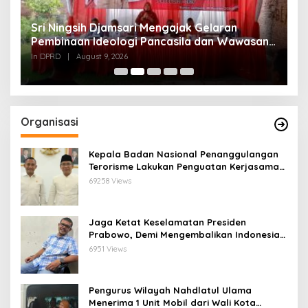
Sri Ningsih Djamsari Mengajak Gelaran
D
Pembinaan Ideologi Pancasila dan Wawasan
K
Kebangsaan Tidak hanya Ceremony namun
In DPRD
|
August 9, 2026
In
Diamalkan
Organisasi
Kepala Badan Nasional Penanggulangan
Terorisme Lakukan Penguatan Kerjasama
Ketua Pengurus Besar Nahdlatul Ulama
69258 Views
Jaga Ketat Keselamatan Presiden
Prabowo, Demi Mengembalikan Indonesia
Menjadi Macan Asia
6951 Views
Pengurus Wilayah Nahdlatul Ulama
Menerima 1 Unit Mobil dari Wali Kota