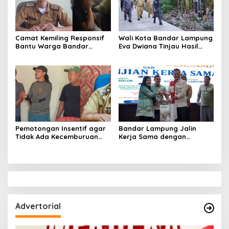
Camat Kemiling Responsif
Wali Kota Bandar Lampung
Bantu Warga Bandar
Eva Dwiana Tinjau Hasil
Lampung Cari Solusi untuk
Perbaikan Jalan Wala Kuba
Anak Putus Sekolah
di Way Laga
Pemotongan Insentif agar
Bandar Lampung Jalin
Tidak Ada Kecemburuan
Kerja Sama dengan
Sosial dan Hasil
Kabupaten Solok, Perkuat
Kesepakatan Linmas
Ketahanan Pangan dan
Pematang Wangi Bersama
Kendalikan Inflasi
Advertorial