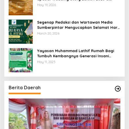
Swiss-Belhotel Lampung
May 19, 2026
Segenap Redaksi dan Wartawan Media
Sumberpintar Mengucapkan Selamat Hari
Raya Idul Fitri 1447 Hijriyah / 2026 M
March 20, 2026
Yayasan Muhammad Lathif Rumah Bagi
Tumbuh Kembangnya Generasi Insani
Cerdas dan Berkarakter
May 11, 2025
Berita Daerah