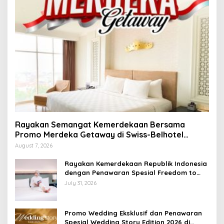
Rayakan Semangat Kemerdekaan Bersama
Promo Merdeka Getaway di Swiss-Belhotel
Lampung
August 7, 2026
Rayakan Kemerdekaan Republik Indonesia
dengan Penawaran Spesial Freedom to
Relax di Holiday Inn Lampung Bukit Randu
July 31, 2026
Promo Wedding Eksklusif dan Penawaran
Spesial Wedding Story Edition 2026 di