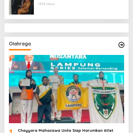
Bandar Lampung
1454 Views
Olahraga
1
Chayyara Mahasiswa Unila Siap Harumkan Atlet