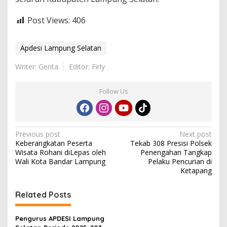
Post Views:
406
Apdesi Lampung Selatan
Writer: Genta
Editor: Firly
Follow Us
P
Previous post
Next post
Keberangkatan Peserta
Tekab 308 Presisi Polsek
o
Wisata Rohani diLepas oleh
Penengahan Tangkap
s
Wali Kota Bandar Lampung
Pelaku Pencurian di
Ketapang
t
n
Related Posts
a
v
Pengurus APDESI Lampung