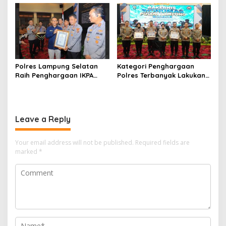
Pagelaran Seni Budaya
ke-80
Wayang Kulit
Polres Lampung Selatan
Kategori Penghargaan
Raih Penghargaan IKPA
Polres Terbanyak Lakukan
Sempurna, Bukti
Amplifikasi Berita
Pengelolaan Anggaran
Terbanyak diraih Lampung
yang Akuntabel dan
Selatan di Rakernis Bidang
Profesional
Humas Polda Lampung
Leave a Reply
2026
Your email address will not be published.
Required fields are
marked
*