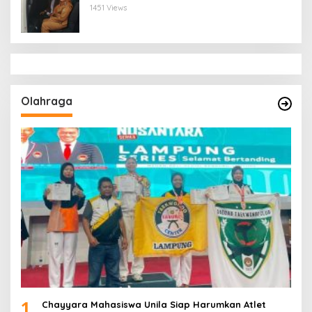
Bandar Lampung
1451 Views
Olahraga
1
Chayyara Mahasiswa Unila Siap Harumkan Atlet