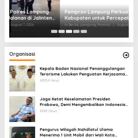
Pemprov Lampung Perkuat Pendampingan
T
ng
Kabupaten untuk Percepat Eliminasi TBC di
D
Tanggamus
In Berita, Lampung, Provinsi
|
August 7, 2026
In
Organisasi
Kepala Badan Nasional Penanggulangan
Terorisme Lakukan Penguatan Kerjasama
Ketua Pengurus Besar Nahdlatul Ulama
69254 Views
Jaga Ketat Keselamatan Presiden
Prabowo, Demi Mengembalikan Indonesia
Menjadi Macan Asia
6949 Views
Pengurus Wilayah Nahdlatul Ulama
Menerima 1 Unit Mobil dari Wali Kota