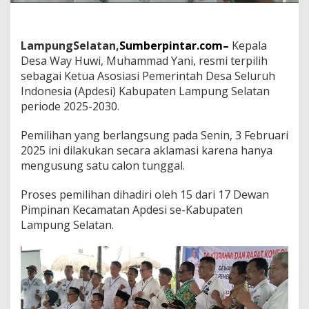
S
i
K
a
LampungSelatan,
Sumberpintar.com–
Kepala
b
Desa Way Huwi, Muhammad Yani, resmi terpilih
u
sebagai Ketua Asosiasi Pemerintah Desa Seluruh
p
a
Indonesia (Apdesi) Kabupaten Lampung Selatan
t
periode 2025-2030.
e
n
Pemilihan yang berlangsung pada Senin, 3 Februari
L
2025 ini dilakukan secara aklamasi karena hanya
a
m
mengusung satu calon tunggal.
p
u
Proses pemilihan dihadiri oleh 15 dari 17 Dewan
n
Pimpinan Kecamatan Apdesi se-Kabupaten
g
Lampung Selatan.
S
e
l
a
t
a
n