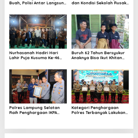
Buah, Polisi Antar Langsung
dan Kondisi Sekolah Rusak
Motor Curian ke Warung
di SD Negeri 3 Jati Agung
Korban
Telah Ditindak Lanjuti
dengan Responsif
Nurhasanah Hadiri Hari
Buruh 62 Tahun Bersyukur
Lahir Puja Kusuma Ke-46
Anaknya Bisa Ikut Khitan
Bentuk Dukungan terhadap
Gratis Hari Bhayangkara
Pagelaran Seni Budaya
ke-80
Wayang Kulit
Polres Lampung Selatan
Kategori Penghargaan
Raih Penghargaan IKPA
Polres Terbanyak Lakukan
Sempurna, Bukti
Amplifikasi Berita
Pengelolaan Anggaran
Terbanyak diraih Lampung
yang Akuntabel dan
Selatan di Rakernis Bidang
Profesional
Humas Polda Lampung
2026