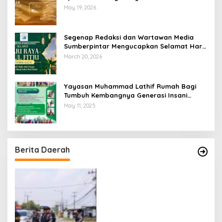
Swiss-Belhotel Lampung
May 19, 2026
Segenap Redaksi dan Wartawan Media
Sumberpintar Mengucapkan Selamat Hari
Raya Idul Fitri 1447 Hijriyah / 2026 M
March 20, 2026
Yayasan Muhammad Lathif Rumah Bagi
Tumbuh Kembangnya Generasi Insani
Cerdas dan Berkarakter
May 11, 2025
Berita Daerah