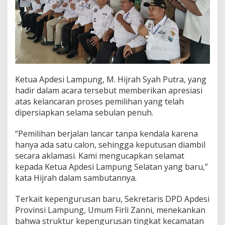
P
e
r
i
o
d
e
2
0
Ketua Apdesi Lampung, M. Hijrah Syah Putra, yang
2
hadir dalam acara tersebut memberikan apresiasi
5
atas kelancaran proses pemilihan yang telah
-
2
dipersiapkan selama sebulan penuh.
0
3
“Pemilihan berjalan lancar tanpa kendala karena
0
hanya ada satu calon, sehingga keputusan diambil
secara aklamasi. Kami mengucapkan selamat
kepada Ketua Apdesi Lampung Selatan yang baru,”
kata Hijrah dalam sambutannya.
Terkait kepengurusan baru, Sekretaris DPD Apdesi
Provinsi Lampung, Umum Firli Zanni, menekankan
bahwa struktur kepengurusan tingkat kecamatan