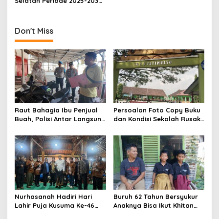
Selatan Periode 2025-2030
i
sebanyak 51 Kades Aktif
g
Sukses Gelar Rapat
Pemantapan
Don't Miss
a
t
i
o
n
Raut Bahagia Ibu Penjual
Persoalan Foto Copy Buku
Buah, Polisi Antar Langsung
dan Kondisi Sekolah Rusak
Motor Curian ke Warung
di SD Negeri 3 Jati Agung
Korban
Telah Ditindak Lanjuti
dengan Responsif
Nurhasanah Hadiri Hari
Buruh 62 Tahun Bersyukur
Lahir Puja Kusuma Ke-46
Anaknya Bisa Ikut Khitan
Bentuk Dukungan terhadap
Gratis Hari Bhayangkara