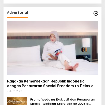
Advertorial
Rayakan Kemerdekaan Republik Indonesia
dengan Penawaran Spesial Freedom to Relax di
Holiday Inn Lampung Bukit Randu
July 31, 2026
Promo Wedding Eksklusif dan Penawaran
Spesial Wedding Story Edition 2026 di