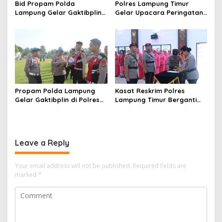
Bid Propam Polda
Polres Lampung Timur
Lampung Gelar Gaktibplin
Gelar Upacara Peringatan
di Polres Lampung Timur,
Hari Bhayangkara Ke-80
Perkuat Disiplin dan
Profesionalisme Personel
Propam Polda Lampung
Kasat Reskrim Polres
Gelar Gaktibplin di Polres
Lampung Timur Berganti
Lampung Timur, Tidak
dari AKP Stefanus Boyoh
Ditemukan Pelanggaran
kepada IPTU M Iksir
Leave a Reply
Your email address will not be published.
Required fields are
marked
*