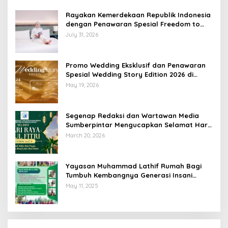
Rayakan Kemerdekaan Republik Indonesia
dengan Penawaran Spesial Freedom to
Relax di Holiday Inn Lampung Bukit Randu
July 31, 2026
Promo Wedding Eksklusif dan Penawaran
Spesial Wedding Story Edition 2026 di
Swiss-Belhotel Lampung
May 19, 2026
Segenap Redaksi dan Wartawan Media
Sumberpintar Mengucapkan Selamat Hari
Raya Idul Fitri 1447 Hijriyah / 2026 M
March 20, 2026
Yayasan Muhammad Lathif Rumah Bagi
Tumbuh Kembangnya Generasi Insani
Cerdas dan Berkarakter
May 11, 2025