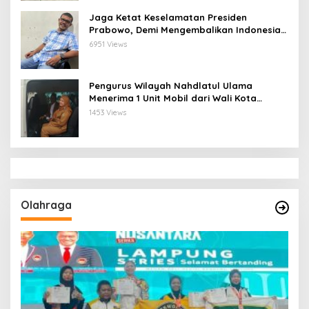
Jaga Ketat Keselamatan Presiden
Prabowo, Demi Mengembalikan Indonesia
Menjadi Macan Asia
6951 Views
Pengurus Wilayah Nahdlatul Ulama
Menerima 1 Unit Mobil dari Wali Kota
Bandar Lampung
1453 Views
Olahraga