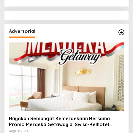
Ditemukan Pelanggaran
kepada IPTU M Iksir
Advertorial
Rayakan Semangat Kemerdekaan Bersama
Promo Merdeka Getaway di Swiss-Belhotel
Lampung
August 7, 2026