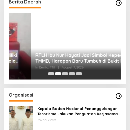
Berita Daerah
RTLH Ibu Nur Hayati Jadi Simbol Kepedulian
W
TMMD, Harapan Baru Tumbuh di Bukit Pinang
d
Jaya
P
In Berita, TNI
|
August 7, 2026
In
Organisasi
Kepala Badan Nasional Penanggulangan
Terorisme Lakukan Penguatan Kerjasama
Ketua Pengurus Besar Nahdlatul Ulama
69255 Views