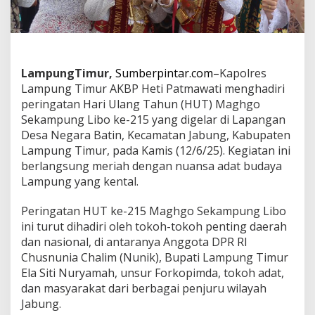
d
i
r
i
H
U
LampungTimur,
Sumberpintar.com–
Kapolres
T
Lampung Timur AKBP Heti Patmawati menghadiri
M
peringatan Hari Ulang Tahun (HUT) Maghgo
a
g
Sekampung Libo ke-215 yang digelar di Lapangan
h
Desa Negara Batin, Kecamatan Jabung, Kabupaten
g
Lampung Timur, pada Kamis (12/6/25). Kegiatan ini
o
berlangsung meriah dengan nuansa adat budaya
S
e
Lampung yang kental.
k
a
Peringatan HUT ke-215 Maghgo Sekampung Libo
m
ini turut dihadiri oleh tokoh-tokoh penting daerah
p
dan nasional, di antaranya Anggota DPR RI
u
n
Chusnunia Chalim (Nunik), Bupati Lampung Timur
g
Ela Siti Nuryamah, unsur Forkopimda, tokoh adat,
L
dan masyarakat dari berbagai penjuru wilayah
i
Jabung.
b