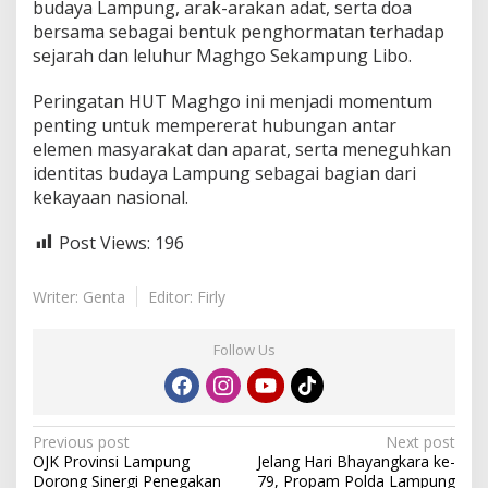
budaya Lampung, arak-arakan adat, serta doa
L
a
bersama sebagai bentuk penghormatan terhadap
m
sejarah dan leluhur Maghgo Sekampung Libo.
p
u
Peringatan HUT Maghgo ini menjadi momentum
n
penting untuk mempererat hubungan antar
g
elemen masyarakat dan aparat, serta meneguhkan
identitas budaya Lampung sebagai bagian dari
kekayaan nasional.
Post Views:
196
Writer: Genta
Editor: Firly
Follow Us
P
Previous post
Next post
OJK Provinsi Lampung
Jelang Hari Bhayangkara ke-
o
Dorong Sinergi Penegakan
79, Propam Polda Lampung