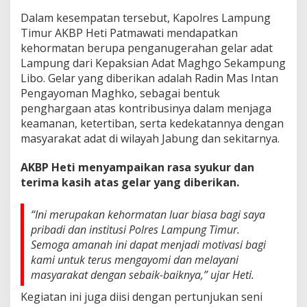
o
k
Dalam kesempatan tersebut, Kapolres Lampung
e
Timur AKBP Heti Patmawati mendapatkan
-
kehormatan berupa penganugerahan gelar adat
2
Lampung dari Kepaksian Adat Maghgo Sekampung
1
Libo. Gelar yang diberikan adalah Radin Mas Intan
5
d
Pengayoman Maghko, sebagai bentuk
a
penghargaan atas kontribusinya dalam menjaga
n
keamanan, ketertiban, serta kedekatannya dengan
T
masyarakat adat di wilayah Jabung dan sekitarnya.
e
r
i
AKBP Heti menyampaikan rasa syukur dan
m
terima kasih atas gelar yang diberikan.
a
G
“Ini merupakan kehormatan luar biasa bagi saya
e
l
pribadi dan institusi Polres Lampung Timur.
a
Semoga amanah ini dapat menjadi motivasi bagi
r
kami untuk terus mengayomi dan melayani
A
masyarakat dengan sebaik-baiknya,” ujar Heti.
d
a
Kegiatan ini juga diisi dengan pertunjukan seni
t