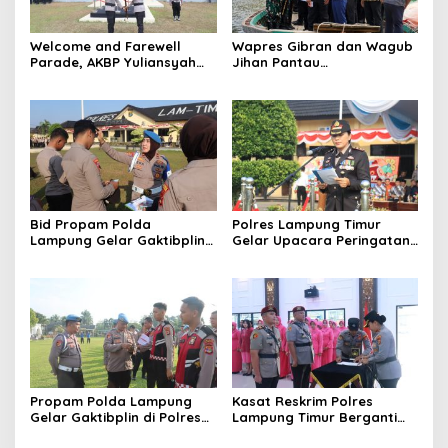
Welcome and Farewell
Wapres Gibran dan Wagub
Parade, AKBP Yuliansyah
Jihan Pantau
Resmi Jabat Kapolres
Pembangunan Jembatan
Lampung Timur
Way Bungur, Percepat
Konektivitas Antarwilayah
Bid Propam Polda
Polres Lampung Timur
Lampung Gelar Gaktibplin
Gelar Upacara Peringatan
di Polres Lampung Timur,
Hari Bhayangkara Ke-80
Perkuat Disiplin dan
Profesionalisme Personel
Propam Polda Lampung
Kasat Reskrim Polres
Gelar Gaktibplin di Polres
Lampung Timur Berganti
Lampung Timur, Tidak
dari AKP Stefanus Boyoh