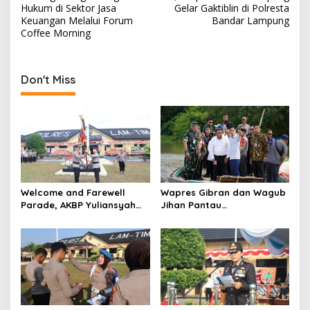
s
Hukum di Sektor Jasa
Gelar Gaktiblin di Polresta
Keuangan Melalui Forum
Bandar Lampung
t
Coffee Morning
n
a
Don't Miss
v
i
g
a
t
i
Welcome and Farewell
Wapres Gibran dan Wagub
o
Parade, AKBP Yuliansyah
Jihan Pantau
Resmi Jabat Kapolres
Pembangunan Jembatan
n
Lampung Timur
Way Bungur, Percepat
Konektivitas Antarwilayah