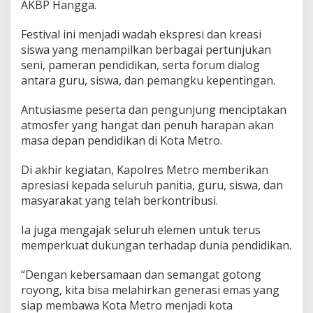
AKBP Hangga.
a
l
A
Festival ini menjadi wadah ekspresi dan kreasi
n
siswa yang menampilkan berbagai pertunjukan
t
seni, pameran pendidikan, serta forum dialog
u
antara guru, siswa, dan pemangku kepentingan.
s
i
a
Antusiasme peserta dan pengunjung menciptakan
s
atmosfer yang hangat dan penuh harapan akan
W
masa depan pendidikan di Kota Metro.
a
r
g
Di akhir kegiatan, Kapolres Metro memberikan
a
apresiasi kepada seluruh panitia, guru, siswa, dan
masyarakat yang telah berkontribusi.
Ia juga mengajak seluruh elemen untuk terus
memperkuat dukungan terhadap dunia pendidikan.
“Dengan kebersamaan dan semangat gotong
royong, kita bisa melahirkan generasi emas yang
siap membawa Kota Metro menjadi kota