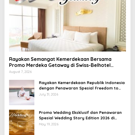
Rayakan Semangat Kemerdekaan Bersama
Promo Merdeka Getaway di Swiss-Belhotel
Lampung
August 7, 2026
Rayakan Kemerdekaan Republik Indonesia
dengan Penawaran Spesial Freedom to
Relax di Holiday Inn Lampung Bukit Randu
July 31, 2026
Promo Wedding Eksklusif dan Penawaran
Spesial Wedding Story Edition 2026 di
Swiss-Belhotel Lampung
May 19, 2026