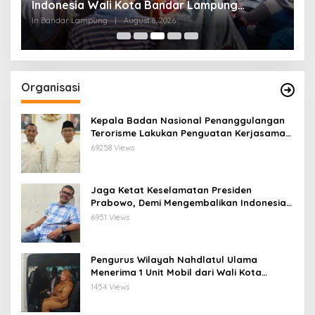
Indonesia Wali Kota Bandar Lampung
E
Bagikan Bendera Merah Putih ke Warga
J
In Bandar Lampung
|
August 8, 2026
In
Organisasi
Kepala Badan Nasional Penanggulangan
Terorisme Lakukan Penguatan Kerjasama
Ketua Pengurus Besar Nahdlatul Ulama
69258 Views
Jaga Ketat Keselamatan Presiden
Prabowo, Demi Mengembalikan Indonesia
Menjadi Macan Asia
6951 Views
Pengurus Wilayah Nahdlatul Ulama
Menerima 1 Unit Mobil dari Wali Kota
Bandar Lampung
1454 Views