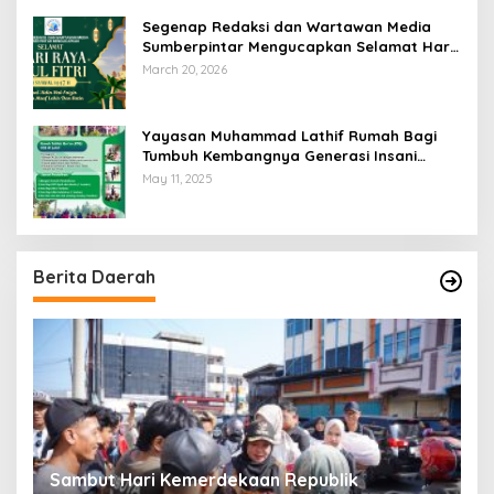
Segenap Redaksi dan Wartawan Media
Sumberpintar Mengucapkan Selamat Hari
Raya Idul Fitri 1447 Hijriyah / 2026 M
March 20, 2026
Yayasan Muhammad Lathif Rumah Bagi
Tumbuh Kembangnya Generasi Insani
Cerdas dan Berkarakter
May 11, 2025
Berita Daerah
a,
Sambut Hari Kemerdekaan Republik
S