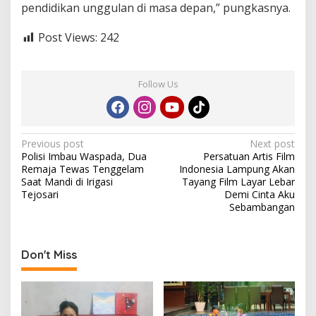
pendidikan unggulan di masa depan,” pungkasnya.
Post Views:
242
Follow Us
P
Previous post
Next post
Polisi Imbau Waspada, Dua
Persatuan Artis Film
o
Remaja Tewas Tenggelam
Indonesia Lampung Akan
s
Saat Mandi di Irigasi
Tayang Film Layar Lebar
Tejosari
Demi Cinta Aku
t
Sebambangan
n
a
Don't Miss
v
i
g