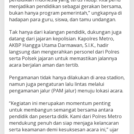
,
menjadikan pendidikan sebagai gerakan bersama,
K
a
bukan hanya program pemerintah,” ungkapnya di
p
hadapan para guru, siswa, dan tamu undangan.
o
l
Tak hanya dari kalangan pendidik, dukungan juga
r
datang dari jajaran kepolisian. Kapolres Metro,
e
s
AKBP Hangga Utama Darmawan, S.I.K., hadir
T
langsung dan mengerahkan personel dari Polres
u
serta Polsek jajaran untuk memastikan jalannya
r
acara berjalan aman dan tertib.
u
n
L
Pengamanan tidak hanya dilakukan di area stadion,
a
namun juga pengaturan lalu lintas melalui
n
pengamanan jalur (PAM jalur) menuju lokasi acara.
g
s
“Kegiatan ini merupakan momentum penting
u
n
untuk membangun semangat bersama antara
g
pendidik dan peserta didik. Kami dari Polres Metro
K
mendukung penuh dan siap menjaga kelancaran
a
serta keamanan demi kesuksesan acara ini,” ujar
w