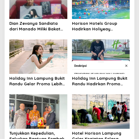
a
t
i
Dian Zevanya Sandiata
Horison Hotels Group
o
dari Manado Miliki Bakat
Hadirkan Holiyeay
Melukis Sejak Kecil dan
Holicamp Playcation Time
n
Terkendala Biaya Lanjutkan
Promo Spesial Liburan
Kuliah
Sekolah 2026
Holiday Inn Lampung Bukit
Holiday Inn Lampung Bukit
Randu Gelar Promo Lebih
Randu Hadirkan Promo
Seru Nikmati Moment
“May Happiness”,
Liburan June Joy bersama
Staycation Nyaman
Keluarga
dengan View Indah
Tunjukkan Kepedulian,
Hotel Horison Lampung
Salurkan Bantuan Sembako
Gelar Kegiatan Selasa