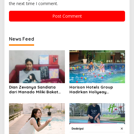
the next time I comment.
News Feed
Dian Zevanya Sandiata
Horison Hotels Group
dari Manado Miliki Bakat
Hadirkan Holiyeay
Melukis Sejak Kecil dan
Holicamp Playcation Time
Terkendala Biaya Lanjutkan
Promo Spesial Liburan
Kuliah
Sekolah 2026