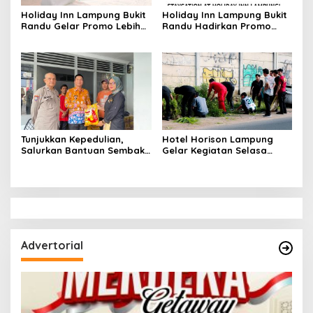
Holiday Inn Lampung Bukit
Holiday Inn Lampung Bukit
Randu Gelar Promo Lebih
Randu Hadirkan Promo
Seru Nikmati Moment
“May Happiness”,
Liburan June Joy bersama
Staycation Nyaman
Keluarga
dengan View Indah
Tunjukkan Kepedulian,
Hotel Horison Lampung
Salurkan Bantuan Sembako
Gelar Kegiatan Selasa
Kepada Warga Sekitar
Bersih melalui Gotong
Hotel
Royong Karyawan dan
Warga Sekitar
Advertorial