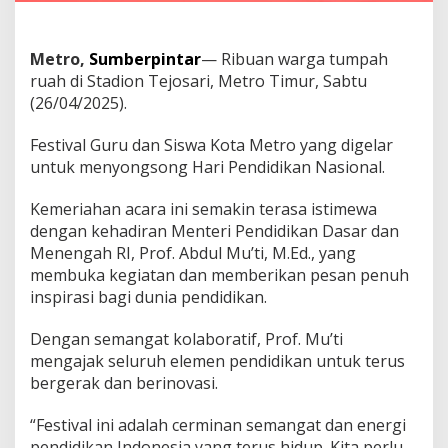
P
a
n
g
Metro,
Sumberpintar
— Ribuan warga tumpah
g
ruah di Stadion Tejosari, Metro Timur, Sabtu
u
(26/04/2025).
n
g
Festival Guru dan Siswa Kota Metro yang digelar
S
e
untuk menyongsong Hari Pendidikan Nasional.
m
a
Kemeriahan acara ini semakin terasa istimewa
n
dengan kehadiran Menteri Pendidikan Dasar dan
g
Menengah RI, Prof. Abdul Mu’ti, M.Ed., yang
a
t
membuka kegiatan dan memberikan pesan penuh
K
inspirasi bagi dunia pendidikan.
o
t
Dengan semangat kolaboratif, Prof. Mu’ti
a
mengajak seluruh elemen pendidikan untuk terus
M
e
bergerak dan berinovasi.
t
r
“Festival ini adalah cerminan semangat dan energi
o
pendidikan Indonesia yang terus hidup. Kita perlu