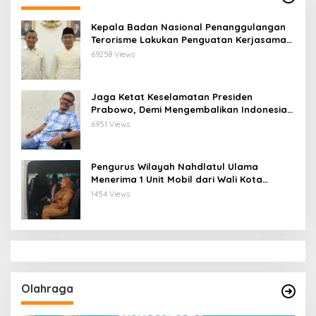
Kepala Badan Nasional Penanggulangan
Terorisme Lakukan Penguatan Kerjasama
Ketua Pengurus Besar Nahdlatul Ulama
69258 Views
Jaga Ketat Keselamatan Presiden
Prabowo, Demi Mengembalikan Indonesia
Menjadi Macan Asia
6951 Views
Pengurus Wilayah Nahdlatul Ulama
Menerima 1 Unit Mobil dari Wali Kota
Bandar Lampung
1454 Views
Olahraga