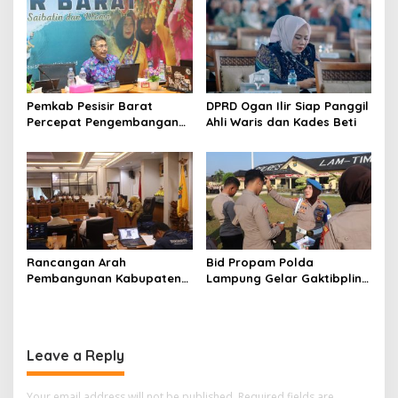
n
Pemkab Pesisir Barat
DPRD Ogan Ilir Siap Panggil
Percepat Pengembangan
Ahli Waris dan Kades Beti
Perhutanan Sosial Melalui
Penyusunan Dokumen IAD
Rancangan Arah
Bid Propam Polda
Pembangunan Kabupaten
Lampung Gelar Gaktibplin
Pesisir Barat Yang Di
di Polres Lampung Timur,
Siapkan Hingga Tahun 2046
Perkuat Disiplin dan
Profesionalisme Personel
Leave a Reply
Your email address will not be published.
Required fields are