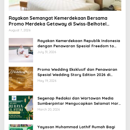
Rayakan Semangat Kemerdekaan Bersama
Promo Merdeka Getaway di Swiss-Belhotel
Lampung
August 7, 2026
Rayakan Kemerdekaan Republik Indonesia
dengan Penawaran Spesial Freedom to
Relax di Holiday Inn Lampung Bukit Randu
July 31, 2026
Promo Wedding Eksklusif dan Penawaran
Spesial Wedding Story Edition 2026 di
Swiss-Belhotel Lampung
May 19, 2026
Segenap Redaksi dan Wartawan Media
Sumberpintar Mengucapkan Selamat Hari
Raya Idul Fitri 1447 Hijriyah / 2026 M
March 20, 2026
Yayasan Muhammad Lathif Rumah Bagi