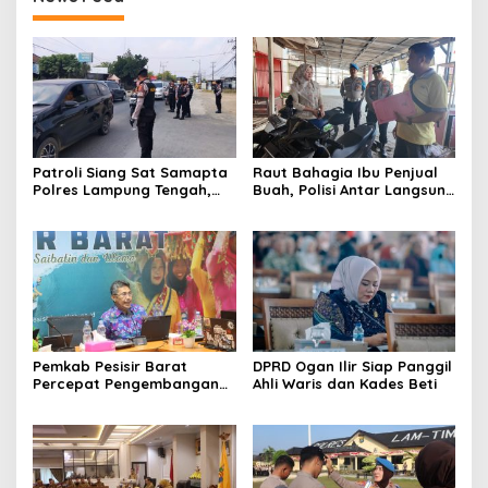
Patroli Siang Sat Samapta
Raut Bahagia Ibu Penjual
Polres Lampung Tengah,
Buah, Polisi Antar Langsung
Cegah Kejahatan Jalanan
Motor Curian ke Warung
di Jalinteng Sumatera
Korban
Pemkab Pesisir Barat
DPRD Ogan Ilir Siap Panggil
Percepat Pengembangan
Ahli Waris dan Kades Beti
Perhutanan Sosial Melalui
Penyusunan Dokumen IAD