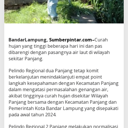
a
n
g
G
e
r
a
k
BandarLampung,
Sumberpintar.com–
Curah
C
hujan yang tinggi beberapa hari ini dan pas
e
dibarengi dengan pasangnya air laut di wilayah
p
a
sekitar Panjang.
t
N
Pelindo Regional dua Panjang tetap komit
o
berkelanjutan menindaklanjuti empat point
r
langkah kesepahaman dengan Kecamatan Panjang
m
a
dalam mengatasi permasalahan genangan air,
l
akibat tingginya curah hujan disekitar Wilayah
i
Panjang bersama dengan Kecamatan Panjang dan
s
Pemerintah Kota Bandar Lampung yang disepakati
a
pada awal tahun 2024.
s
i
D
Pelindo Regional 2 Panjang melakukan normalisasi