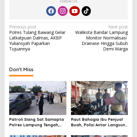
Follow Us
P
Previous post
Next post
Polres Tulang Bawang Gelar
Walikota Bandar Lampung
o
Latkatpuan Dalmas, AKBP
Monitor Normalisasi
s
Yuliansyah Paparkan
Drainase Hingga Subuh
Tujuannya
Demi Warga
t
n
a
Don't Miss
v
i
g
a
t
Patroli Siang Sat Samapta
Raut Bahagia Ibu Penjual
i
Polres Lampung Tengah,
Buah, Polisi Antar Langsung
o
Cegah Kejahatan Jalanan
Motor Curian ke Warung
di Jalinteng Sumatera
Korban