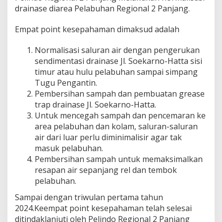
r
drainase diarea Pelabuhan Regional 2 Panjang.
a
i
Empat point kesepahaman dimaksud adalah
n
a
s
Normalisasi saluran air dengan pengerukan
e
sendimentasi drainase Jl. Soekarno-Hatta sisi
,
timur atau hulu pelabuhan sampai simpang
U
Tugu Pengantin.
p
a
Pembersihan sampah dan pembuatan grease
y
trap drainase Jl. Soekarno-Hatta.
a
Untuk mencegah sampah dan pencemaran ke
T
area pelabuhan dan kolam, saluran-saluran
a
air dari luar perlu diminimalisir agar tak
n
g
masuk pelabuhan.
g
Pembersihan sampah untuk memaksimalkan
u
resapan air sepanjang rel dan tembok
l
pelabuhan.
a
n
Sampai dengan triwulan pertama tahun
g
2024.Keempat point kesepahaman telah selesai
i
B
ditindaklanjuti oleh Pelindo Regional 2 Panjang