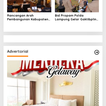
Rancangan Arah
Bid Propam Polda
Pembangunan Kabupaten
Lampung Gelar Gaktibplin
Pesisir Barat Yang Di
di Polres Lampung Timur,
Siapkan Hingga Tahun 2046
Perkuat Disiplin dan
Profesionalisme Personel
Advertorial