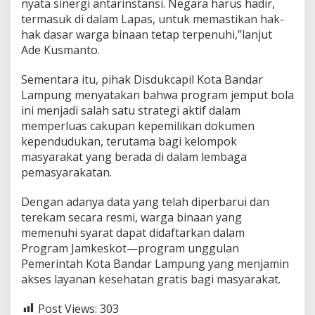
nyata sinergi antarinstansi. Negara harus hadir,
e
termasuk di dalam Lapas, untuk memastikan hak-
k
a
hak dasar warga binaan tetap terpenuhi,”lanjut
m
Ade Kusmanto.
a
n
Sementara itu, pihak Disdukcapil Kota Bandar
K
Lampung menyatakan bahwa program jemput bola
T
P
ini menjadi salah satu strategi aktif dalam
-
memperluas cakupan kepemilikan dokumen
K
kependudukan, terutama bagi kelompok
K
masyarakat yang berada di dalam lembaga
b
a
pemasyarakatan.
g
i
Dengan adanya data yang telah diperbarui dan
W
terekam secara resmi, warga binaan yang
a
memenuhi syarat dapat didaftarkan dalam
r
g
Program Jamkeskot—program unggulan
a
Pemerintah Kota Bandar Lampung yang menjamin
B
akses layanan kesehatan gratis bagi masyarakat.
i
n
Post Views:
303
a