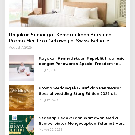
Rayakan Semangat Kemerdekaan Bersama
Promo Merdeka Getaway di Swiss-Belhotel
Lampung
August 7, 2026
Rayakan Kemerdekaan Republik Indonesia
dengan Penawaran Spesial Freedom to
Relax di Holiday Inn Lampung Bukit Randu
July 31, 2026
Promo Wedding Eksklusif dan Penawaran
Spesial Wedding Story Edition 2026 di
Swiss-Belhotel Lampung
May 19, 2026
Segenap Redaksi dan Wartawan Media
Sumberpintar Mengucapkan Selamat Hari
Raya Idul Fitri 1447 Hijriyah / 2026 M
March 20, 2026