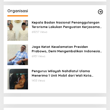
Organisasi
Kepala Badan Nasional Penanggulangan
Terorisme Lakukan Penguatan Kerjasama
Ketua Pengurus Besar Nahdlatul Ulama
69257 Views
Jaga Ketat Keselamatan Presiden
Prabowo, Demi Mengembalikan Indonesia
Menjadi Macan Asia
6951 Views
Pengurus Wilayah Nahdlatul Ulama
Menerima 1 Unit Mobil dari Wali Kota
Bandar Lampung
1453 Views