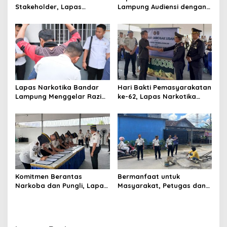
i
Stakeholder, Lapas
Lampung Audiensi dengan
o
Narkotika Bandar Lampung
BPJS Kesehatan Perkuat
Laksanakan Ikrar
Kredensialing Klinik
n
Pemasyarakatan Bersih
Pratama
dari Halinar
Lapas Narkotika Bandar
Hari Bakti Pemasyarakatan
Lampung Menggelar Razia
ke-62, Lapas Narkotika
Gabungan, Perkuat Sinergi
Bandar Lampung Perkuat
dengan Dit Krimum Polda
Pembinaan dan
Lampung
Kemandirian Warga Binaan
Komitmen Berantas
Bermanfaat untuk
Narkoba dan Pungli, Lapas
Masyarakat, Petugas dan
Narkotika Bandar Lampung
Warga Binaan Lapas
Tuan Rumah Apel Ikrar
Narkotika Bandar Lampung
Bersih Halinar
Perbaiki Jalan Berlubang