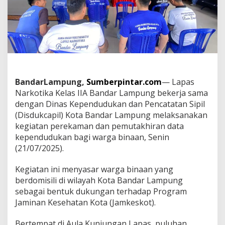
,
L
a
p
a
s
N
a
r
BandarLampung,
Sumberpintar.com
— Lapas
k
Narkotika Kelas IIA Bandar Lampung bekerja sama
o
t
dengan Dinas Kependudukan dan Pencatatan Sipil
i
(Disdukcapil) Kota Bandar Lampung melaksanakan
k
kegiatan perekaman dan pemutakhiran data
a
kependudukan bagi warga binaan, Senin
d
a
(21/07/2025).
n
D
Kegiatan ini menyasar warga binaan yang
i
berdomisili di wilayah Kota Bandar Lampung
s
sebagai bentuk dukungan terhadap Program
d
u
Jaminan Kesehatan Kota (Jamkeskot).
k
c
Bertempat di Aula Kunjungan Lapas, puluhan