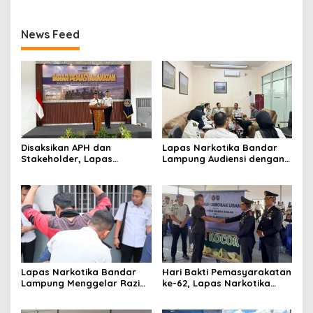
News Feed
Disaksikan APH dan
Lapas Narkotika Bandar
Stakeholder, Lapas
Lampung Audiensi dengan
Narkotika Bandar Lampung
BPJS Kesehatan Perkuat
Laksanakan Ikrar
Kredensialing Klinik
Pemasyarakatan Bersih
Pratama
dari Halinar
Lapas Narkotika Bandar
Hari Bakti Pemasyarakatan
Lampung Menggelar Razia
ke-62, Lapas Narkotika
Gabungan, Perkuat Sinergi
Bandar Lampung Perkuat
dengan Dit Krimum Polda
Pembinaan dan