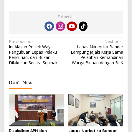
a
n
Follow Us
P
Previous post
Next post
Ini Alasan Polsek Way
Lapas Narkotika Bandar
o
Pengubuan Lepas Pelaku
Lampung Jajaki Kerja Sama
s
Pencurian, dan Bukan
Pelatihan Kemandirian
Dilakukan Secara Sepihak
Warga Binaan dengan BLK
t
n
a
Don't Miss
v
i
g
a
t
Disaksikan APH dan
Lapas Narkotika Bandar