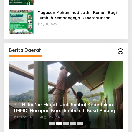
Yayasan Muhammad Lathif Rumah Bagi
Tumbuh Kembangnya Generasi Insani
Cerdas dan Berkarakter
May 11, 2025
Berita Daerah
RTLH Ibu Nur Hayati Jadi Simbol Kepedulian
W
TMMD, Harapan Baru Tumbuh di Bukit Pinang
d
Jaya
P
In Berita, TNI
|
August 7, 2026
In