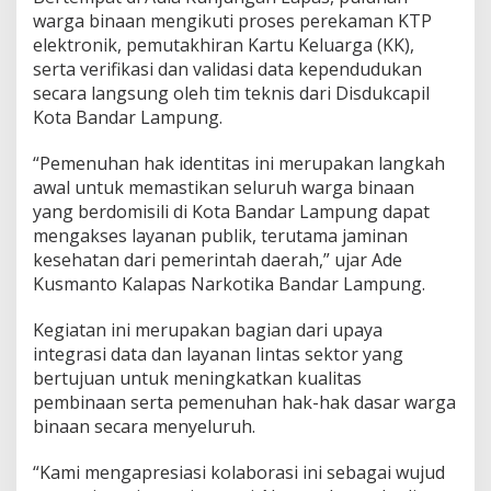
a
warga binaan mengikuti proses perekaman KTP
p
elektronik, pemutakhiran Kartu Keluarga (KK),
i
l
serta verifikasi dan validasi data kependudukan
B
secara langsung oleh tim teknis dari Disdukcapil
a
Kota Bandar Lampung.
n
d
“Pemenuhan hak identitas ini merupakan langkah
a
r
awal untuk memastikan seluruh warga binaan
L
yang berdomisili di Kota Bandar Lampung dapat
a
mengakses layanan publik, terutama jaminan
m
kesehatan dari pemerintah daerah,” ujar Ade
p
Kusmanto Kalapas Narkotika Bandar Lampung.
u
n
g
Kegiatan ini merupakan bagian dari upaya
G
integrasi data dan layanan lintas sektor yang
e
bertujuan untuk meningkatkan kualitas
l
pembinaan serta pemenuhan hak-hak dasar warga
a
r
binaan secara menyeluruh.
P
e
“Kami mengapresiasi kolaborasi ini sebagai wujud
r