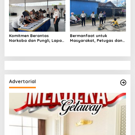
Lampung
Kemandirian Warga Binaan
Komitmen Berantas
Bermanfaat untuk
Narkoba dan Pungli, Lapas
Masyarakat, Petugas dan
Narkotika Bandar Lampung
Warga Binaan Lapas
Tuan Rumah Apel Ikrar
Narkotika Bandar Lampung
Bersih Halinar
Perbaiki Jalan Berlubang
Advertorial