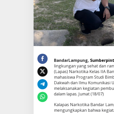
s
i
s
w
a
U
I
N
R
a
d
e
n
BandarLampung,
Sumberpint
I
lingkungan yang sehat dan ra
n
(Lapas) Narkotika Kelas IIA B
t
a
mahasiswa Program Studi Bimbi
n
Dakwah dan Ilmu Komunikasi 
T
melaksanakan kegiatan pembua
a
dalam lapas. Jumat (18/07)
n
a
m
Kalapas Narkotika Bandar Lam
k
mengungkapkan bahwa kegiatan
a