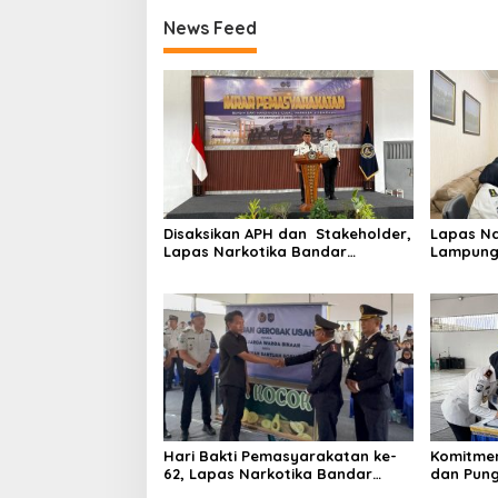
News Feed
Disaksikan APH dan Stakeholder,
Lapas Na
Lapas Narkotika Bandar
Lampung 
Lampung Laksanakan Ikrar
Kesehata
Pemasyarakatan Bersih dari
Klinik P
Halinar
Hari Bakti Pemasyarakatan ke-
Komitme
62, Lapas Narkotika Bandar
dan Pung
Lampung Perkuat Pembinaan
Bandar 