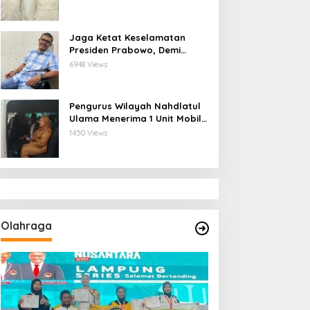
Kerjasama Ketua Pengurus
Besar Nahdlatul Ulama
Jaga Ketat Keselamatan
Presiden Prabowo, Demi
Mengembalikan Indonesia
6948 Views
Menjadi Macan Asia
Pengurus Wilayah Nahdlatul
Ulama Menerima 1 Unit Mobil
dari Wali Kota Bandar
1450 Views
Lampung
Olahraga