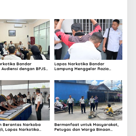
rkotika Bandar
Lapas Narkotika Bandar
Audiensi dengan BPJS
Lampung Menggelar Razia
n Perkuat Kredensialing
Gabungan, Perkuat Sinergi
ratama
dengan Dit Krimum Polda
Lampung
n Berantas Narkoba
Bermanfaat untuk Masyarakat,
li, Lapas Narkotika
Petugas dan Warga Binaan
Lampung Tuan Rumah
Lapas Narkotika Bandar