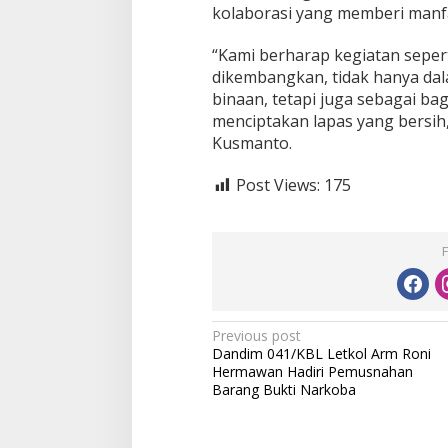
kolaborasi yang memberi manfaa
l
u
i
“Kami berharap kegiatan sepert
P
dikembangkan, tidak hanya da
e
binaan, tetapi juga sebagai ba
m
menciptakan lapas yang bersih, 
b
u
Kusmanto.
a
t
Post Views:
175
a
n
B
i
o
p
o
r
P
Previous post
i
Dandim 041/KBL Letkol Arm Roni
o
Hermawan Hadiri Pemusnahan
s
Barang Bukti Narkoba
t