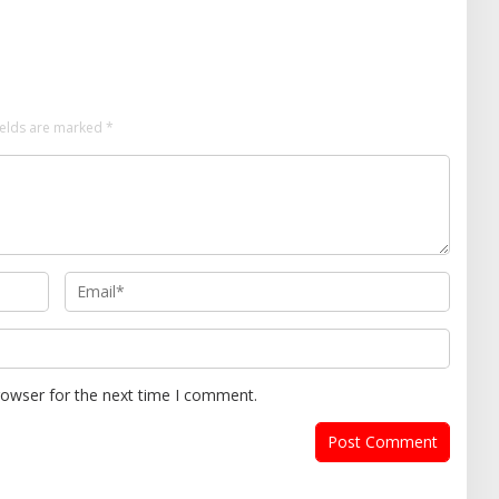
r Bersih Halinar
Lampung Perbaiki Jalan
Berlubang
ields are marked
*
rowser for the next time I comment.