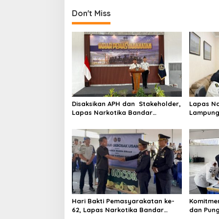
n
a
Don't Miss
v
i
g
a
t
i
Disaksikan APH dan Stakeholder,
Lapas Na
o
Lapas Narkotika Bandar
Lampung 
n
Lampung Laksanakan Ikrar
Kesehata
Pemasyarakatan Bersih dari
Klinik P
Halinar
Hari Bakti Pemasyarakatan ke-
Komitme
62, Lapas Narkotika Bandar
dan Pung
Lampung Perkuat Pembinaan
Bandar 