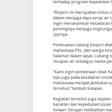
terhadap program kepedulian 
n
K
“Biopori ini merupakan solus
e
p
dalam menjaga daya serap air
e
ingin menanamkan kesadaran 
d
pentingnya menjaga lingkungan
u
ujarnya.
l
i
a
Pembuatan lubang biopori dil
n
mahasiswa PKL, dan warga binaa
L
halaman dalam lapas. Lubang t
i
resapan air sekaligus media 
n
g
k
“Kami ingin pembinaan tidak ha
u
tapi juga pada kesadaran sosia
n
mahasiswa menjadi jembatan y
g
tersebut,”tambah Kalapas.
a
n
M
Kegiatan tersebut juga sejalan
e
karakter dan kepedulian sosia
l
binaan. Dengan melibatkan mah
a