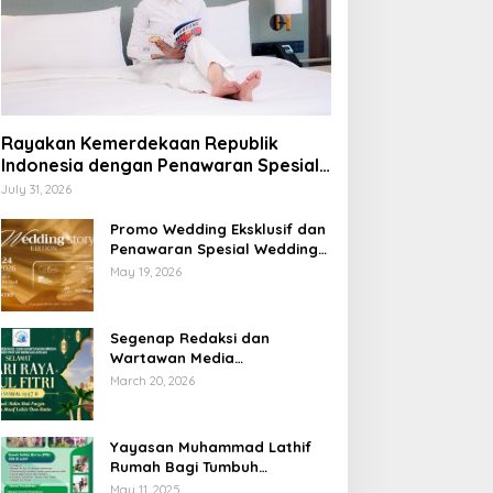
Rayakan Kemerdekaan Republik
Indonesia dengan Penawaran Spesial
Freedom to Relax di Holiday Inn
July 31, 2026
Lampung Bukit Randu
Promo Wedding Eksklusif dan
Penawaran Spesial Wedding
Story Edition 2026 di Swiss-
May 19, 2026
Belhotel Lampung
Segenap Redaksi dan
Wartawan Media
Sumberpintar Mengucapkan
March 20, 2026
Selamat Hari Raya Idul Fitri
1447 Hijriyah / 2026 M
Yayasan Muhammad Lathif
Rumah Bagi Tumbuh
Kembangnya Generasi Insani
May 11, 2025