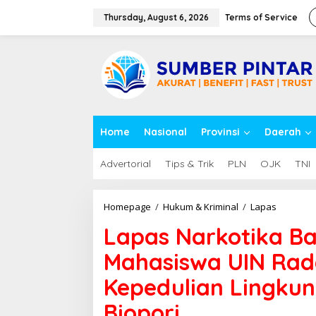
S
k
Thursday, August 6, 2026
Terms of Service
i
p
close
t
o
c
o
n
t
Home
Nasional
Provinsi
Daerah
e
n
t
Advertorial
Tips & Trik
PLN
OJK
TNI
Homepage
/
Hukum & Kriminal
/
Lapas
L
a
Lapas Narkotika B
p
a
Mahasiswa UIN Rad
s
N
Kepedulian Lingku
a
r
Biopori
k