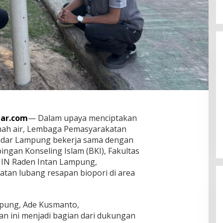
Tomo Pengawas SPBU 24.351.36
ar.com
— Dalam upaya menciptakan
Membantah Adanya Oknum
mah air, Lembaga Pemasyarakatan
Pelangsir BBM Subsidi
In Berita
|
August 6, 2026
andar Lampung bekerja sama dengan
ngan Konseling Islam (BKI), Fakultas
UIN Raden Intan Lampung,
tan lubang resapan biopori di area
pung, Ade Kusmanto,
 ini menjadi bagian dari dukungan