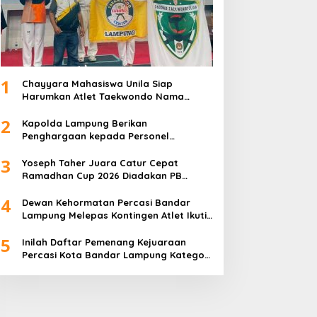
1
Chayyara Mahasiswa Unila Siap
Harumkan Atlet Taekwondo Nama
Lampung di Asia
2
Kapolda Lampung Berikan
Penghargaan kepada Personel
Berprestasi
3
Yoseph Taher Juara Catur Cepat
Ramadhan Cup 2026 Diadakan PB
Percasi
4
Dewan Kehormatan Percasi Bandar
Lampung Melepas Kontingen Atlet Ikuti
Ramadhan Cup 2026
5
Inilah Daftar Pemenang Kejuaraan
Percasi Kota Bandar Lampung Kategori
Junior U15 dan U20 Liga Catur IV Unila