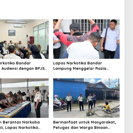
rkotika Bandar
Lapas Narkotika Bandar
Audiensi dengan BPJS
Lampung Menggelar Razia
n Perkuat Kredensialing
Gabungan, Perkuat Sinergi
ratama
dengan Dit Krimum Polda
Lampung
n Berantas Narkoba
Bermanfaat untuk Masyarakat,
li, Lapas Narkotika
Petugas dan Warga Binaan
Lampung Tuan Rumah
Lapas Narkotika Bandar