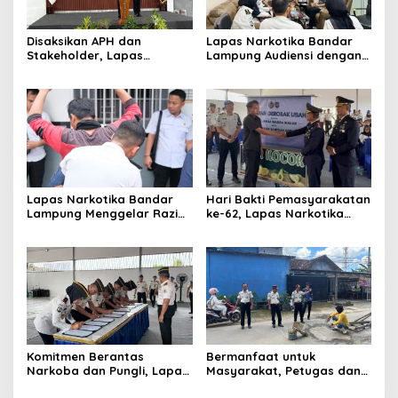
Disaksikan APH dan
Lapas Narkotika Bandar
Stakeholder, Lapas
Lampung Audiensi dengan
Narkotika Bandar Lampung
BPJS Kesehatan Perkuat
Laksanakan Ikrar
Kredensialing Klinik
Pemasyarakatan Bersih
Pratama
dari Halinar
Lapas Narkotika Bandar
Hari Bakti Pemasyarakatan
Lampung Menggelar Razia
ke-62, Lapas Narkotika
Gabungan, Perkuat Sinergi
Bandar Lampung Perkuat
dengan Dit Krimum Polda
Pembinaan dan
Lampung
Kemandirian Warga Binaan
Komitmen Berantas
Bermanfaat untuk
Narkoba dan Pungli, Lapas
Masyarakat, Petugas dan
Narkotika Bandar Lampung
Warga Binaan Lapas