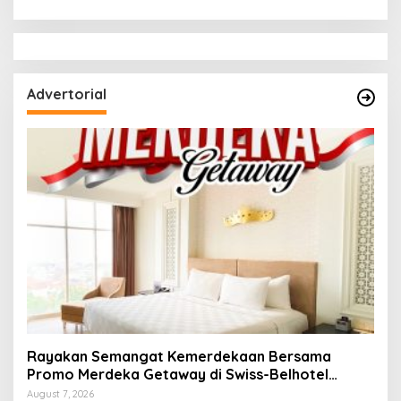
Tuan Rumah Apel Ikrar
Narkotika Bandar Lampung
Bersih Halinar
Perbaiki Jalan Berlubang
Advertorial
Rayakan Semangat Kemerdekaan Bersama
Promo Merdeka Getaway di Swiss-Belhotel
Lampung
August 7, 2026