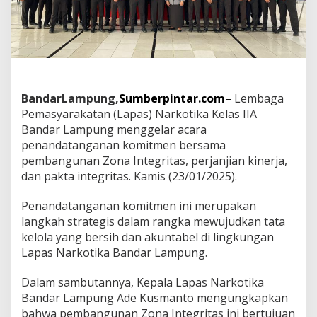
e
l
a
s
I
I
A
B
BandarLampung,
Sumberpintar.com–
Lembaga
a
Pemasyarakatan (Lapas) Narkotika Kelas IIA
n
Bandar Lampung menggelar acara
d
a
penandatanganan komitmen bersama
r
pembangunan Zona Integritas, perjanjian kinerja,
L
dan pakta integritas. Kamis (23/01/2025).
a
m
Penandatanganan komitmen ini merupakan
p
u
langkah strategis dalam rangka mewujudkan tata
n
kelola yang bersih dan akuntabel di lingkungan
g
Lapas Narkotika Bandar Lampung.
K
o
Dalam sambutannya, Kepala Lapas Narkotika
m
i
Bandar Lampung Ade Kusmanto mengungkapkan
t
bahwa pembangunan Zona Integritas ini bertujuan