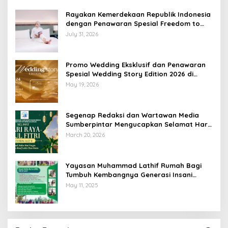
Rayakan Kemerdekaan Republik Indonesia
dengan Penawaran Spesial Freedom to
Relax di Holiday Inn Lampung Bukit Randu
July 31, 2026
Promo Wedding Eksklusif dan Penawaran
Spesial Wedding Story Edition 2026 di
Swiss-Belhotel Lampung
May 19, 2026
Segenap Redaksi dan Wartawan Media
Sumberpintar Mengucapkan Selamat Hari
Raya Idul Fitri 1447 Hijriyah / 2026 M
March 20, 2026
Yayasan Muhammad Lathif Rumah Bagi
Tumbuh Kembangnya Generasi Insani
Cerdas dan Berkarakter
May 11, 2025