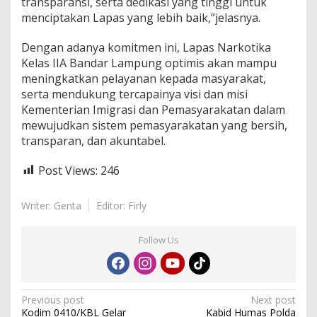
transparansi, serta dedikasi yang tinggi untuk
menciptakan Lapas yang lebih baik,”jelasnya.
Dengan adanya komitmen ini, Lapas Narkotika
Kelas IIA Bandar Lampung optimis akan mampu
meningkatkan pelayanan kepada masyarakat,
serta mendukung tercapainya visi dan misi
Kementerian Imigrasi dan Pemasyarakatan dalam
mewujudkan sistem pemasyarakatan yang bersih,
transparan, dan akuntabel.
Post Views:
246
Writer: Genta
Editor: Firly
Follow Us
P
Previous post
Next post
Kodim 0410/KBL Gelar
Kabid Humas Polda