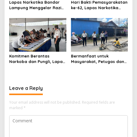
Lapas Narkotika Bandar
Hari Bakti Pemasyarakatan
Lampung Menggelar Razia
ke-62, Lapas Narkotika
Gabungan, Perkuat Sinergi
Bandar Lampung Perkuat
dengan Dit Krimum Polda
Pembinaan dan
Lampung
Kemandirian Warga Binaan
Komitmen Berantas
Bermanfaat untuk
Narkoba dan Pungli, Lapas
Masyarakat, Petugas dan
Narkotika Bandar Lampung
Warga Binaan Lapas
Tuan Rumah Apel Ikrar
Narkotika Bandar Lampung
Bersih Halinar
Perbaiki Jalan Berlubang
Leave a Reply
Your email address will not be published.
Required fields are
marked
*