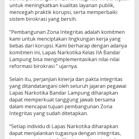
m
untuk meningkatkan kualitas layanan publik,
e
mencegah praktik korupsi, serta memperbaiki
n
sistem birokrasi yang bersih.
B
a
n
“Pembangunan Zona Integritas adalah komitmen
g
kami untuk menciptakan lingkungan kerja yang
u
bebas dari korupsi. Kami berharap dengan adanya
n
komitmen ini, Lapas Narkotika Kelas IIA Bandar
Z
o
Lampung bisa mengimplementasikan nilai-nilai
n
reformasi birokrasi ” ujarnya.
a
I
Selain itu, perjanjian kinerja dan pakta integritas
n
yang ditandatangani oleh seluruh jajaran pegawai
t
e
Lapas Narkotika Bandar Lampung diharapkan
g
dapat memperkuat tanggung jawab bersama
r
dalam mencapai tujuan pembangunan Zona
i
Integritas yang sudah ditetapkan.
t
a
s
“Setiap individu di Lapas Narkotika diharapkan
dapat menjalankan tugasnya dengan integritas,