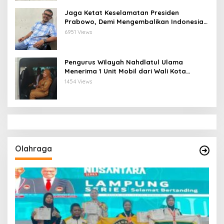
Jaga Ketat Keselamatan Presiden
Prabowo, Demi Mengembalikan Indonesia
Menjadi Macan Asia
6951 Views
Pengurus Wilayah Nahdlatul Ulama
Menerima 1 Unit Mobil dari Wali Kota
Bandar Lampung
1454 Views
Olahraga