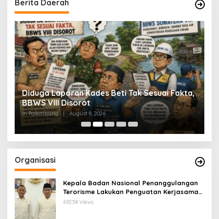
Berita Daerah
Diduga Laporan Kades Beti Tak Sesuai Fakta,
S
9
BBWS VIII Disorot
I
B
In Palembang
|
August 8, 2026
In
Organisasi
Kepala Badan Nasional Penanggulangan
Terorisme Lakukan Penguatan Kerjasama
Ketua Pengurus Besar Nahdlatul Ulama
69258 Views