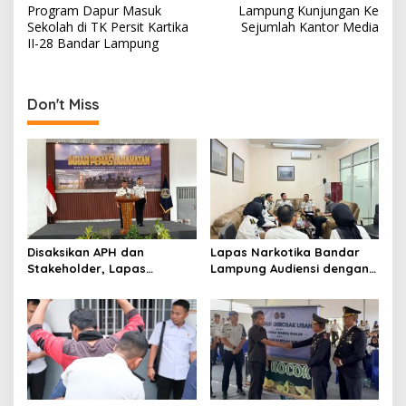
o
Program Dapur Masuk
Lampung Kunjungan Ke
s
Sekolah di TK Persit Kartika
Sejumlah Kantor Media
II-28 Bandar Lampung
t
n
a
Don't Miss
v
i
g
a
t
Disaksikan APH dan
Lapas Narkotika Bandar
i
Stakeholder, Lapas
Lampung Audiensi dengan
o
Narkotika Bandar Lampung
BPJS Kesehatan Perkuat
Laksanakan Ikrar
Kredensialing Klinik
n
Pemasyarakatan Bersih
Pratama
dari Halinar