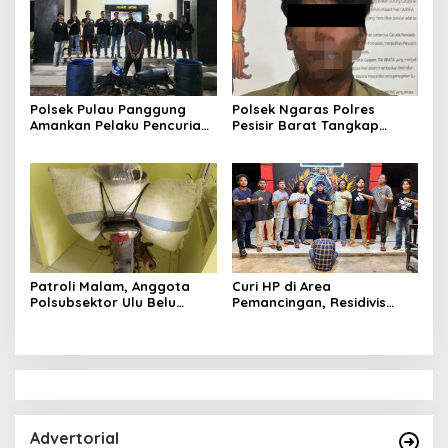
Wanita Terungkap Dugaan
Subsidi di SPBU Lakaran
Pengguna Narkoba
Polsek Pulau Panggung
Polsek Ngaras Polres
Amankan Pelaku Pencurian
Pesisir Barat Tangkap
Drum Penyaring Sampah di
Pelaku Kasus Curat Hingga
Bendungan Batu Tegi
ke Bangka Belitung
Patroli Malam, Anggota
Curi HP di Area
Polsubsektor Ulu Belu
Pemancingan, Residivis
Amankan Motor beserta
Curanmor Diciduk Tekab
Dua Karung Kopi Diduga
308 Polres Lampung
Hasil Curian namun Pelaku
Tengah
Kabur
Advertorial