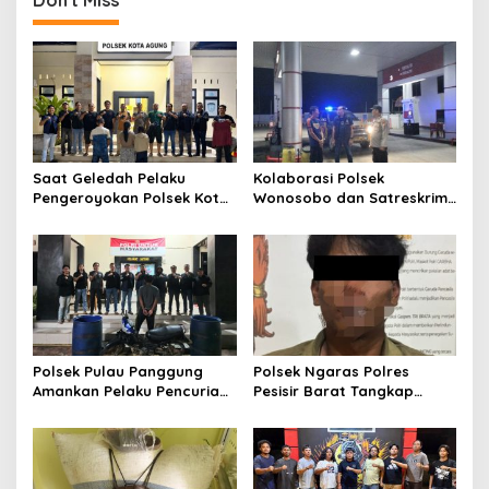
Don't Miss
Saat Geledah Pelaku
Kolaborasi Polsek
Pengeroyokan Polsek Kota
Wonosobo dan Satreskrim
Agung dan Tekab 308
Polres Tanggamus
Presisi Polres Tanggamus
Tindaklanjuti Informasi
Amankan Satu Pria Dua
Dugaan Pengecoran BBM
Wanita Terungkap Dugaan
Subsidi di SPBU Lakaran
Pengguna Narkoba
Polsek Pulau Panggung
Polsek Ngaras Polres
Amankan Pelaku Pencurian
Pesisir Barat Tangkap
Drum Penyaring Sampah di
Pelaku Kasus Curat Hingga
Bendungan Batu Tegi
ke Bangka Belitung