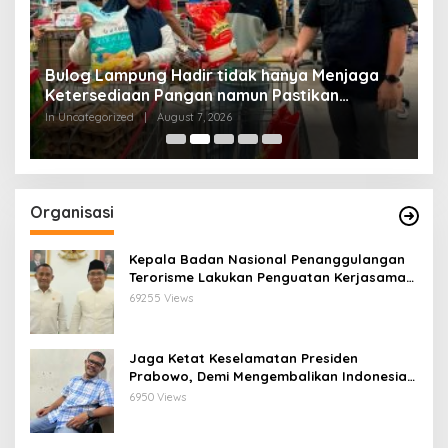
Bulog Lampung Hadir tidak hanya Menjaga
I
n
Ketersediaan Pangan namun Pastikan
W
Masyarakat Miliki Akses Harga Pangan
In Uncategorized
|
August 7, 2026
In
Terjangkau dan Berkualitas
Organisasi
Kepala Badan Nasional Penanggulangan
Terorisme Lakukan Penguatan Kerjasama
Ketua Pengurus Besar Nahdlatul Ulama
69255 Views
Jaga Ketat Keselamatan Presiden
Prabowo, Demi Mengembalikan Indonesia
Menjadi Macan Asia
6950 Views