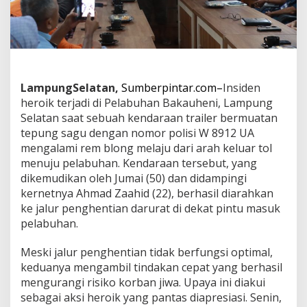
e
t
T
r
a
i
l
LampungSelatan,
Sumberpintar.com–
Insiden
e
r
heroik terjadi di Pelabuhan Bakauheni, Lampung
S
Selatan saat sebuah kendaraan trailer bermuatan
e
tepung sagu dengan nomor polisi W 8912 UA
l
mengalami rem blong melaju dari arah keluar tol
a
menuju pelabuhan. Kendaraan tersebut, yang
m
a
dikemudikan oleh Jumai (50) dan didampingi
t
kernetnya Ahmad Zaahid (22), berhasil diarahkan
k
ke jalur penghentian darurat di dekat pintu masuk
a
pelabuhan.
n
N
y
Meski jalur penghentian tidak berfungsi optimal,
a
keduanya mengambil tindakan cepat yang berhasil
w
mengurangi risiko korban jiwa. Upaya ini diakui
a
sebagai aksi heroik yang pantas diapresiasi. Senin,
d