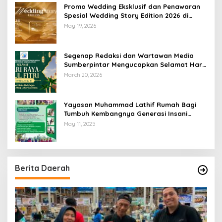
Promo Wedding Eksklusif dan Penawaran
Spesial Wedding Story Edition 2026 di
Swiss-Belhotel Lampung
May 19, 2026
Segenap Redaksi dan Wartawan Media
Sumberpintar Mengucapkan Selamat Hari
Raya Idul Fitri 1447 Hijriyah / 2026 M
March 20, 2026
Yayasan Muhammad Lathif Rumah Bagi
Tumbuh Kembangnya Generasi Insani
Cerdas dan Berkarakter
May 11, 2025
Berita Daerah