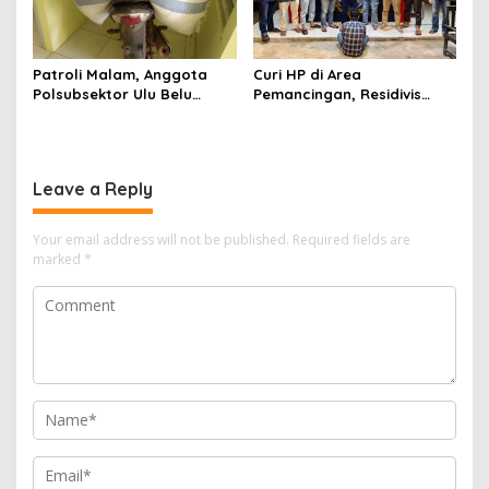
Patroli Malam, Anggota
Curi HP di Area
Polsubsektor Ulu Belu
Pemancingan, Residivis
Amankan Motor beserta
Curanmor Diciduk Tekab
Dua Karung Kopi Diduga
308 Polres Lampung
Hasil Curian namun Pelaku
Tengah
Kabur
Leave a Reply
Your email address will not be published.
Required fields are
marked
*