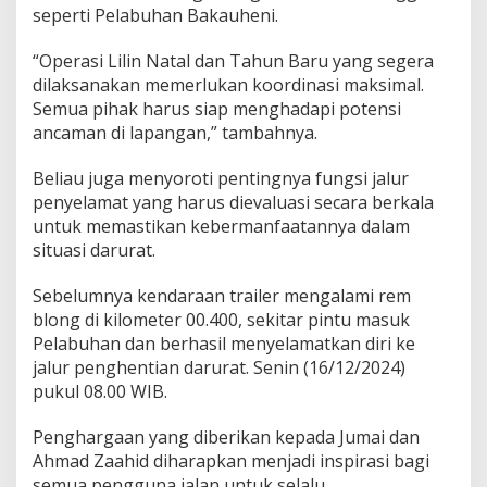
j
seperti Pelabuhan Bakauheni.
a
r
“Operasi Lilin Natal dan Tahun Baru yang segera
P
dilaksanakan memerlukan koordinasi maksimal.
e
n
Semua pihak harus siap menghadapi potensi
g
ancaman di lapangan,” tambahnya.
h
a
Beliau juga menyoroti pentingnya fungsi jalur
r
penyelamat yang harus dievaluasi secara berkala
g
a
untuk memastikan kebermanfaatannya dalam
a
situasi darurat.
n
o
Sebelumnya kendaraan trailer mengalami rem
l
blong di kilometer 00.400, sekitar pintu masuk
e
h
Pelabuhan dan berhasil menyelamatkan diri ke
K
jalur penghentian darurat. Senin (16/12/2024)
a
pukul 08.00 WIB.
p
o
Penghargaan yang diberikan kepada Jumai dan
l
r
Ahmad Zaahid diharapkan menjadi inspirasi bagi
e
semua pengguna jalan untuk selalu