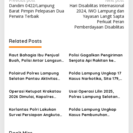
P
Previous post
Next post
Dandim 0422/Lampung
Hari Disabilitas Internasional
o
Barat Pimpin Pelepasan Dua
2024, IWO Lampung dan
s
Perwira Terbaik
Yayasan Langit Sapta
Perkuat Peran
t
Pemberdayaan Disabilitas
n
Related Posts
a
v
Raut Bahagia Ibu Penjual
Polisi Gagalkan Pengiriman
i
Buah, Polisi Antar Langsung
Senjata Api Rakitan ke
g
Motor Curian ke Warung
Pulau Jawa, Penerima
Korban
Paket Akui Tiga Kali Beraksi
Polairud Polres Lampung
Polda Lampung Ungkap 17
a
Begal di Serang
Selatan Pantau Aktivitas
Kasus Narkotika, Sita 179,5
t
Gunung Anak Krakatau,
Kg Sabu dan Selamatkan
Warga Dihimbau Tak
948 Ribu Jiwa
i
Operasi Ketupat Krakatau
Usai Operasi Lilin 2025,
Percaya Hoak
2026 Dimulai, Kapolres
Polres Lampung Selatan
o
Lamsel Tekankan Sinergi
Tetap Siagakan 200
n
dan Pelayanan Prima
Personel hingga 5 Januari
Korlantas Polri Lakukan
Polda Lampung Ungkap
Survei Persiapan Angkutan
Kasus Pembunuhan
Natal dan Tahun Baru di
Berencana Petugas
Bakauheni
Koperasi