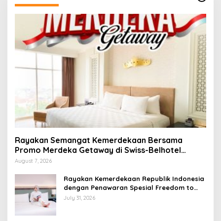
Rayakan Semangat Kemerdekaan Bersama
Promo Merdeka Getaway di Swiss-Belhotel
Lampung
August 7, 2026
Rayakan Kemerdekaan Republik Indonesia
dengan Penawaran Spesial Freedom to
Relax di Holiday Inn Lampung Bukit Randu
July 31, 2026