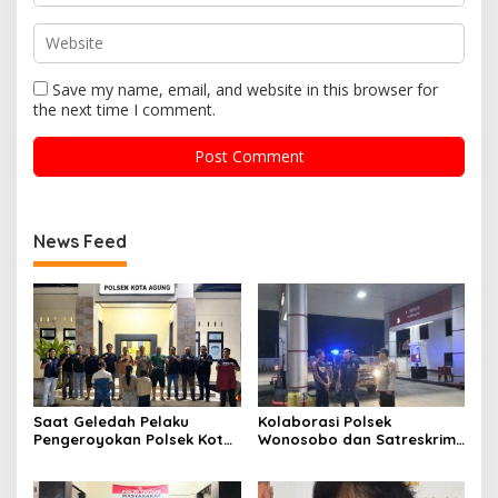
Save my name, email, and website in this browser for
the next time I comment.
News Feed
Saat Geledah Pelaku
Kolaborasi Polsek
Pengeroyokan Polsek Kota
Wonosobo dan Satreskrim
Agung dan Tekab 308
Polres Tanggamus
Presisi Polres Tanggamus
Tindaklanjuti Informasi
Amankan Satu Pria Dua
Dugaan Pengecoran BBM