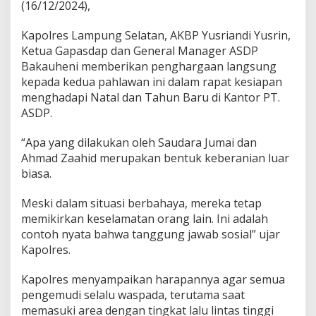
i
(16/12/2024),
P
e
Kapolres Lampung Selatan, AKBP Yusriandi Yusrin,
l
Ketua Gapasdap dan General Manager ASDP
a
Bakauheni memberikan penghargaan langsung
b
u
kepada kedua pahlawan ini dalam rapat kesiapan
h
menghadapi Natal dan Tahun Baru di Kantor PT.
a
ASDP.
n
B
“Apa yang dilakukan oleh Saudara Jumai dan
a
k
Ahmad Zaahid merupakan bentuk keberanian luar
a
biasa.
u
h
Meski dalam situasi berbahaya, mereka tetap
e
memikirkan keselamatan orang lain. Ini adalah
n
i
contoh nyata bahwa tanggung jawab sosial” ujar
,
Kapolres.
D
i
Kapolres menyampaikan harapannya agar semua
g
pengemudi selalu waspada, terutama saat
a
n
memasuki area dengan tingkat lalu lintas tinggi