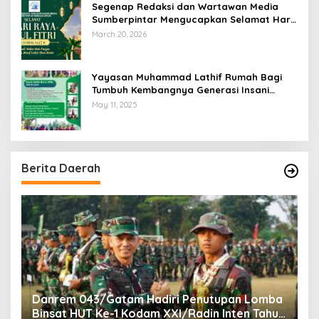
Segenap Redaksi dan Wartawan Media
Sumberpintar Mengucapkan Selamat Hari
Raya Idul Fitri 1447 Hijriyah / 2026 M
March 20, 2026
Yayasan Muhammad Lathif Rumah Bagi
Tumbuh Kembangnya Generasi Insani
Cerdas dan Berkarakter
May 11, 2025
Berita Daerah
n
Danrem 043/Gatam Hadiri Penutupan Lomba
A
Binsat HUT Ke-1 Kodam XXI/Radin Inten Tahun
B