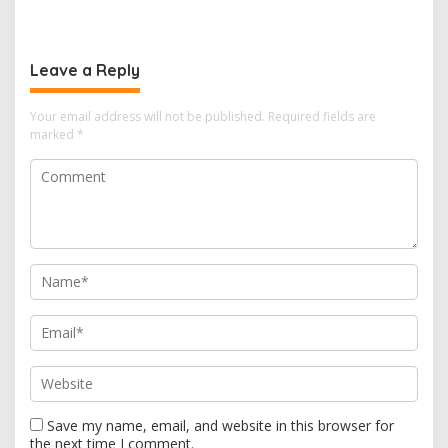
Amankan Motor beserta
Curanmor Diciduk Tekab
Dua Karung Kopi Diduga
308 Polres Lampung
Hasil Curian namun Pelaku
Tengah
Kabur
Leave a Reply
Your email address will not be published.
Required fields are
marked
*
Save my name, email, and website in this browser for
the next time I comment.