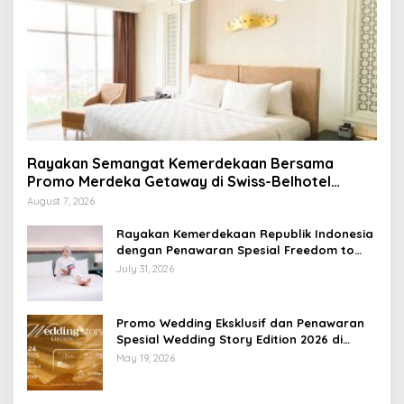
Rayakan Semangat Kemerdekaan Bersama
Promo Merdeka Getaway di Swiss-Belhotel
Lampung
August 7, 2026
Rayakan Kemerdekaan Republik Indonesia
dengan Penawaran Spesial Freedom to
Relax di Holiday Inn Lampung Bukit Randu
July 31, 2026
Promo Wedding Eksklusif dan Penawaran
Spesial Wedding Story Edition 2026 di
Swiss-Belhotel Lampung
May 19, 2026