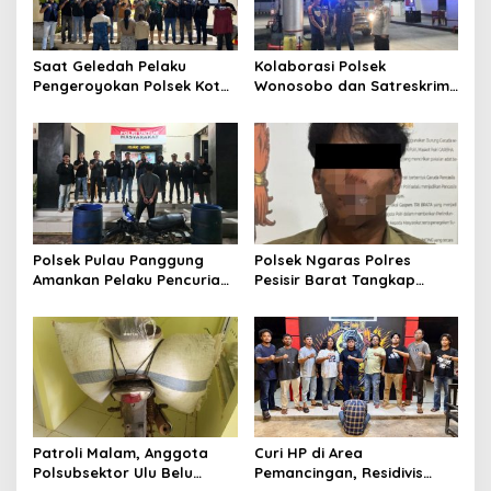
a
t
Saat Geledah Pelaku
Kolaborasi Polsek
i
Pengeroyokan Polsek Kota
Wonosobo dan Satreskrim
o
Agung dan Tekab 308
Polres Tanggamus
Presisi Polres Tanggamus
Tindaklanjuti Informasi
n
Amankan Satu Pria Dua
Dugaan Pengecoran BBM
Wanita Terungkap Dugaan
Subsidi di SPBU Lakaran
Pengguna Narkoba
Polsek Pulau Panggung
Polsek Ngaras Polres
Amankan Pelaku Pencurian
Pesisir Barat Tangkap
Drum Penyaring Sampah di
Pelaku Kasus Curat Hingga
Bendungan Batu Tegi
ke Bangka Belitung
Patroli Malam, Anggota
Curi HP di Area
Polsubsektor Ulu Belu
Pemancingan, Residivis