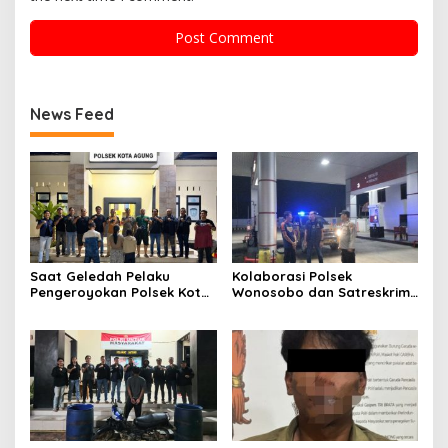
News Feed
Saat Geledah Pelaku
Kolaborasi Polsek
Pengeroyokan Polsek Kota
Wonosobo dan Satreskrim
Agung dan Tekab 308
Polres Tanggamus
Presisi Polres Tanggamus
Tindaklanjuti Informasi
Amankan Satu Pria Dua
Dugaan Pengecoran BBM
Wanita Terungkap Dugaan
Subsidi di SPBU Lakaran
Pengguna Narkoba