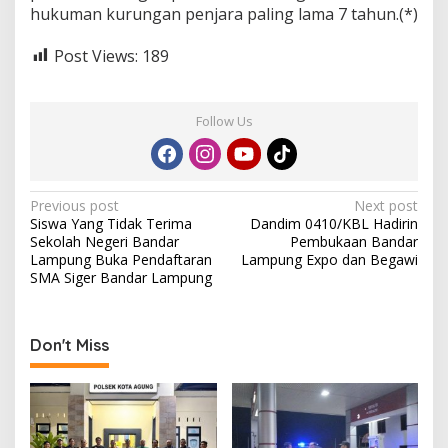
hukuman kurungan penjara paling lama 7 tahun.(*)
Post Views:
189
Follow Us
P
Previous post
Next post
Siswa Yang Tidak Terima
Dandim 0410/KBL Hadirin
o
Sekolah Negeri Bandar
Pembukaan Bandar
s
Lampung Buka Pendaftaran
Lampung Expo dan Begawi
SMA Siger Bandar Lampung
t
n
a
Don't Miss
v
i
g