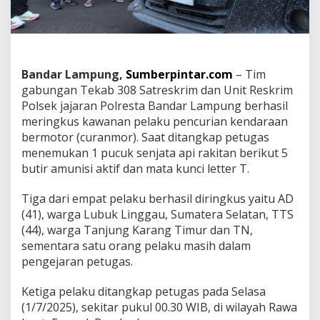
n
a
n
P
e
l
Bandar Lampung,
Sumberpintar.com
– Tim
a
gabungan Tekab 308 Satreskrim dan Unit Reskrim
k
Polsek jajaran Polresta Bandar Lampung berhasil
u
C
meringkus kawanan pelaku pencurian kendaraan
u
bermotor (curanmor). Saat ditangkap petugas
r
menemukan 1 pucuk senjata api rakitan berikut 5
a
butir amunisi aktif dan mata kunci letter T.
n
m
o
Tiga dari empat pelaku berhasil diringkus yaitu AD
r
(41), warga Lubuk Linggau, Sumatera Selatan, TTS
B
(44), warga Tanjung Karang Timur dan TN,
e
sementara satu orang pelaku masih dalam
r
s
pengejaran petugas.
e
n
Ketiga pelaku ditangkap petugas pada Selasa
p
(1/7/2025), sekitar pukul 00.30 WIB, di wilayah Rawa
i