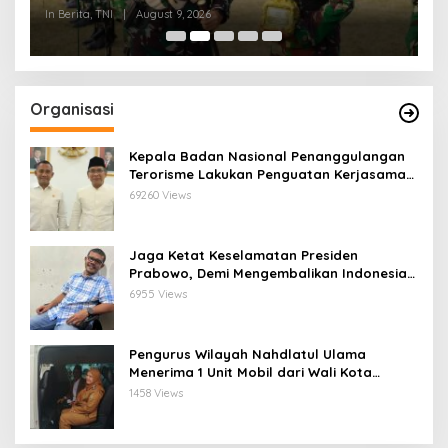
2026
P
In Berita, TNI
|
August 9, 2026
In
Organisasi
Kepala Badan Nasional Penanggulangan
Terorisme Lakukan Penguatan Kerjasama
Ketua Pengurus Besar Nahdlatul Ulama
69260 Views
Jaga Ketat Keselamatan Presiden
Prabowo, Demi Mengembalikan Indonesia
Menjadi Macan Asia
6955 Views
Pengurus Wilayah Nahdlatul Ulama
Menerima 1 Unit Mobil dari Wali Kota
Bandar Lampung
1458 Views