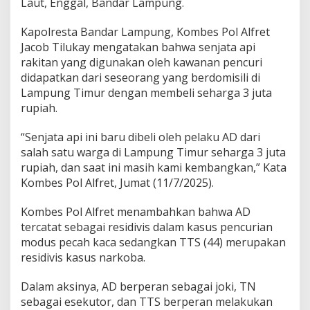
Laut, Enggal, Bandar Lampung.
d
i
B
Kapolresta Bandar Lampung, Kombes Pol Alfret
a
Jacob Tilukay mengatakan bahwa senjata api
n
rakitan yang digunakan oleh kawanan pencuri
d
didapatkan dari seseorang yang berdomisili di
a
r
Lampung Timur dengan membeli seharga 3 juta
L
rupiah.
a
m
“Senjata api ini baru dibeli oleh pelaku AD dari
p
salah satu warga di Lampung Timur seharga 3 juta
u
n
rupiah, dan saat ini masih kami kembangkan,” Kata
g
Kombes Pol Alfret, Jumat (11/7/2025).
D
i
Kombes Pol Alfret menambahkan bahwa AD
b
tercatat sebagai residivis dalam kasus pencurian
e
k
modus pecah kaca sedangkan TTS (44) merupakan
u
residivis kasus narkoba.
k
P
Dalam aksinya, AD berperan sebagai joki, TN
o
sebagai esekutor, dan TTS berperan melakukan
l