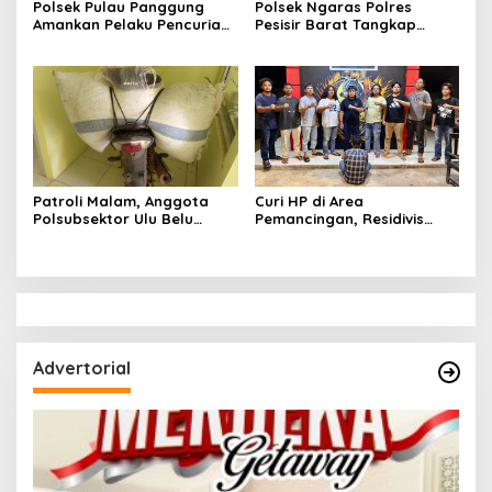
Polsek Pulau Panggung
Polsek Ngaras Polres
Amankan Pelaku Pencurian
Pesisir Barat Tangkap
Drum Penyaring Sampah di
Pelaku Kasus Curat Hingga
Bendungan Batu Tegi
ke Bangka Belitung
Patroli Malam, Anggota
Curi HP di Area
Polsubsektor Ulu Belu
Pemancingan, Residivis
Amankan Motor beserta
Curanmor Diciduk Tekab
Dua Karung Kopi Diduga
308 Polres Lampung
Hasil Curian namun Pelaku
Tengah
Kabur
Advertorial