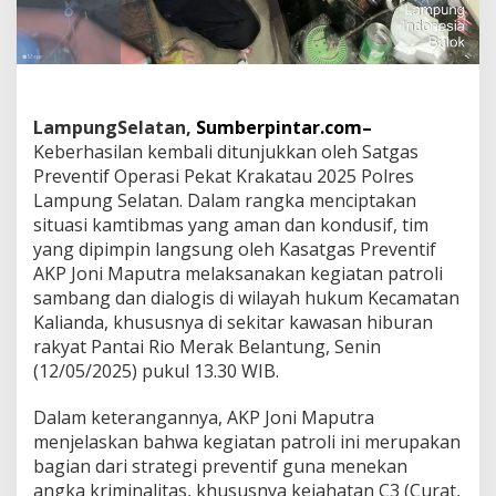
r
k
o
b
a
P
e
LampungSelatan,
Sumberpintar.com–
m
Keberhasilan kembali ditunjukkan oleh Satgas
u
Preventif Operasi Pekat Krakatau 2025 Polres
d
Lampung Selatan. Dalam rangka menciptakan
a
situasi kamtibmas yang aman dan kondusif, tim
D
i
yang dipimpin langsung oleh Kasatgas Preventif
a
AKP Joni Maputra melaksanakan kegiatan patroli
m
sambang dan dialogis di wilayah hukum Kecamatan
a
Kalianda, khususnya di sekitar kawasan hiburan
n
k
rakyat Pantai Rio Merak Belantung, Senin
a
(12/05/2025) pukul 13.30 WIB.
n
P
Dalam keterangannya, AKP Joni Maputra
o
menjelaskan bahwa kegiatan patroli ini merupakan
l
i
bagian dari strategi preventif guna menekan
s
angka kriminalitas, khususnya kejahatan C3 (Curat,