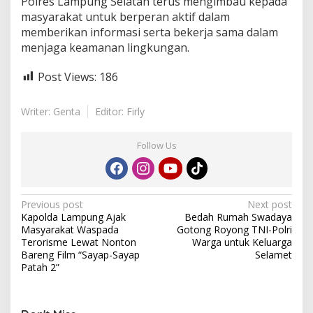
Polres Lampung Selatan terus mengimbau kepada
masyarakat untuk berperan aktif dalam
memberikan informasi serta bekerja sama dalam
menjaga keamanan lingkungan.
Post Views:
186
Writer: Genta
Editor: Firly
Follow Us
P
Previous post
Next post
Kapolda Lampung Ajak
Bedah Rumah Swadaya
o
Masyarakat Waspada
Gotong Royong TNI-Polri
s
Terorisme Lewat Nonton
Warga untuk Keluarga
Bareng Film “Sayap-Sayap
Selamet
t
Patah 2”
n
a