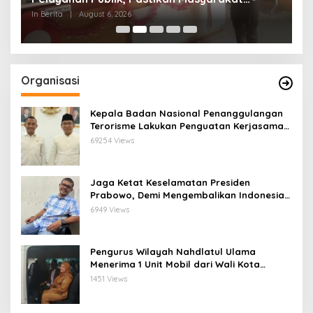
Terlayani Secara Profesional
M
In Berita
|
August 6, 2026
In
Organisasi
Kepala Badan Nasional Penanggulangan
Terorisme Lakukan Penguatan Kerjasama
Ketua Pengurus Besar Nahdlatul Ulama
69254 Views
Jaga Ketat Keselamatan Presiden
Prabowo, Demi Mengembalikan Indonesia
Menjadi Macan Asia
6949 Views
Pengurus Wilayah Nahdlatul Ulama
Menerima 1 Unit Mobil dari Wali Kota
Bandar Lampung
1451 Views