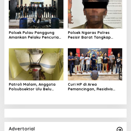
Wanita Terungkap Dugaan
Subsidi di SPBU Lakaran
Pengguna Narkoba
Polsek Pulau Panggung
Polsek Ngaras Polres
Amankan Pelaku Pencurian
Pesisir Barat Tangkap
Drum Penyaring Sampah di
Pelaku Kasus Curat Hingga
Bendungan Batu Tegi
ke Bangka Belitung
Patroli Malam, Anggota
Curi HP di Area
Polsubsektor Ulu Belu
Pemancingan, Residivis
Amankan Motor beserta
Curanmor Diciduk Tekab
Dua Karung Kopi Diduga
308 Polres Lampung
Hasil Curian namun Pelaku
Tengah
Kabur
Advertorial