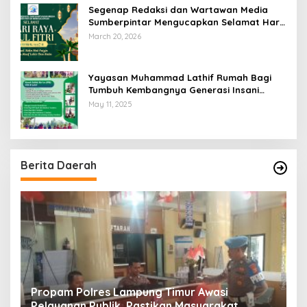
Segenap Redaksi dan Wartawan Media
Sumberpintar Mengucapkan Selamat Hari
Raya Idul Fitri 1447 Hijriyah / 2026 M
March 20, 2026
Yayasan Muhammad Lathif Rumah Bagi
Tumbuh Kembangnya Generasi Insani
Cerdas dan Berkarakter
May 11, 2025
Berita Daerah
s
Propam Polres Lampung Timur Awasi
D
Pelayanan Publik, Pastikan Masyarakat
T