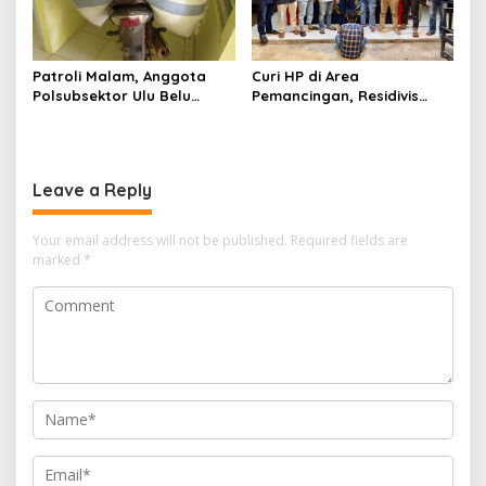
Patroli Malam, Anggota
Curi HP di Area
Polsubsektor Ulu Belu
Pemancingan, Residivis
Amankan Motor beserta
Curanmor Diciduk Tekab
Dua Karung Kopi Diduga
308 Polres Lampung
Hasil Curian namun Pelaku
Tengah
Kabur
Leave a Reply
Your email address will not be published.
Required fields are
marked
*