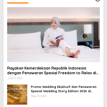
Rayakan Kemerdekaan Republik Indonesia
dengan Penawaran Spesial Freedom to Relax di
Holiday Inn Lampung Bukit Randu
July 31, 2026
Promo Wedding Eksklusif dan Penawaran
Spesial Wedding Story Edition 2026 di
Swiss-Belhotel Lampung
May 19, 2026