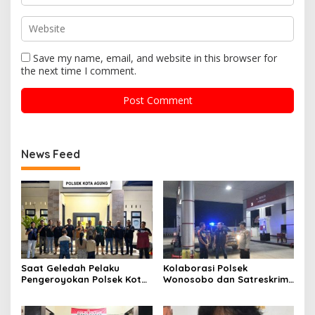
Save my name, email, and website in this browser for
the next time I comment.
News Feed
Saat Geledah Pelaku
Kolaborasi Polsek
Pengeroyokan Polsek Kota
Wonosobo dan Satreskrim
Agung dan Tekab 308
Polres Tanggamus
Presisi Polres Tanggamus
Tindaklanjuti Informasi
Amankan Satu Pria Dua
Dugaan Pengecoran BBM