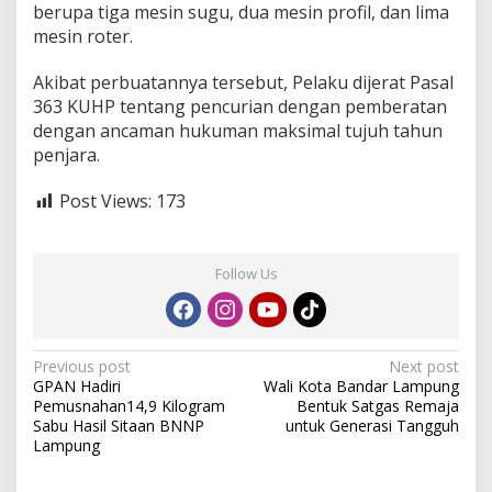
berupa tiga mesin sugu, dua mesin profil, dan lima
mesin roter.
Akibat perbuatannya tersebut, Pelaku dijerat Pasal
363 KUHP tentang pencurian dengan pemberatan
dengan ancaman hukuman maksimal tujuh tahun
penjara.
Post Views:
173
Follow Us
P
Previous post
Next post
GPAN Hadiri
Wali Kota Bandar Lampung
o
Pemusnahan14,9 Kilogram
Bentuk Satgas Remaja
s
Sabu Hasil Sitaan BNNP
untuk Generasi Tangguh
Lampung
t