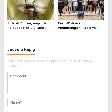
Patroli Malam, Anggota
Curi HP di Area
Polsubsektor Ulu Belu
Pemancingan, Residivis
Amankan Motor beserta
Curanmor Diciduk Tekab
Dua Karung Kopi Diduga
308 Polres Lampung
Hasil Curian namun Pelaku
Tengah
Kabur
Leave a Reply
Your email address will not be published.
Required fields are
marked
*