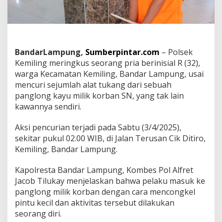
d
i
M
e
d
s
BandarLampung,
Sumberpintar.com
– Polsek
o
Kemiling meringkus seorang pria berinisial R (32),
s
,
warga Kecamatan Kemiling, Bandar Lampung, usai
W
mencuri sejumlah alat tukang dari sebuah
a
panglong kayu milik korban SN, yang tak lain
r
kawannya sendiri.
g
a
K
Aksi pencurian terjadi pada Sabtu (3/4/2025),
e
sekitar pukul 02.00 WIB, di Jalan Terusan Cik Ditiro,
m
Kemiling, Bandar Lampung.
i
l
Kapolresta Bandar Lampung, Kombes Pol Alfret
i
n
Jacob Tilukay menjelaskan bahwa pelaku masuk ke
g
panglong milik korban dengan cara mencongkel
D
pintu kecil dan aktivitas tersebut dilakukan
i
seorang diri.
t