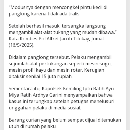
a
n
“Modusnya dengan mencongkel pintu kecil di
g
panglong karena tidak ada tralis.
k
a
Setelah berhasil masuk, tersangka langsung
p
mengambil alat-alat tukang yang mudah dibawa,”
Kata Kombes Pol Alfret Jacob Tilukay, Jumat
(16/5/2025).
Didalam panglong tersebut, Pelaku mengambil
sejumlah alat pertukangan seperti mesin sugu,
mesin profil kayu dan mesin roter. Kerugian
ditaksir senilai 15 juta rupiah.
Sementara itu, Kapolsek Kemiling Iptu Ratih Ayu
Miya Ratih Ardhya Garini menyampaikan bahwa
kasus ini terungkap setelah petugas menelusuri
unggahan pelaku di media sosial.
Barang curian yang belum sempat dijual ditemukan
utuh di rumah pelaku.