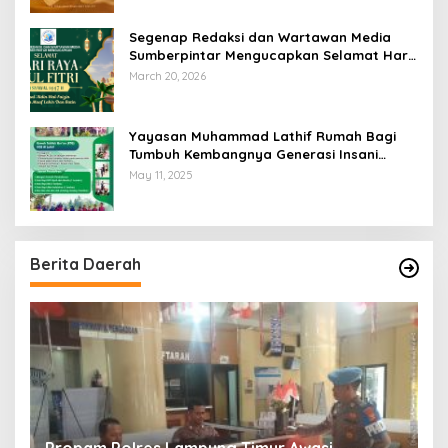
Segenap Redaksi dan Wartawan Media
Sumberpintar Mengucapkan Selamat Hari
Raya Idul Fitri 1447 Hijriyah / 2026 M
March 20, 2026
Yayasan Muhammad Lathif Rumah Bagi
Tumbuh Kembangnya Generasi Insani
Cerdas dan Berkarakter
May 11, 2025
Berita Daerah