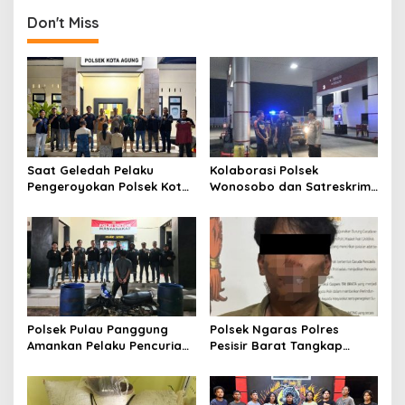
n
a
Don't Miss
v
i
g
a
t
Saat Geledah Pelaku
Kolaborasi Polsek
i
Pengeroyokan Polsek Kota
Wonosobo dan Satreskrim
o
Agung dan Tekab 308
Polres Tanggamus
Presisi Polres Tanggamus
Tindaklanjuti Informasi
n
Amankan Satu Pria Dua
Dugaan Pengecoran BBM
Wanita Terungkap Dugaan
Subsidi di SPBU Lakaran
Pengguna Narkoba
Polsek Pulau Panggung
Polsek Ngaras Polres
Amankan Pelaku Pencurian
Pesisir Barat Tangkap
Drum Penyaring Sampah di
Pelaku Kasus Curat Hingga
Bendungan Batu Tegi
ke Bangka Belitung