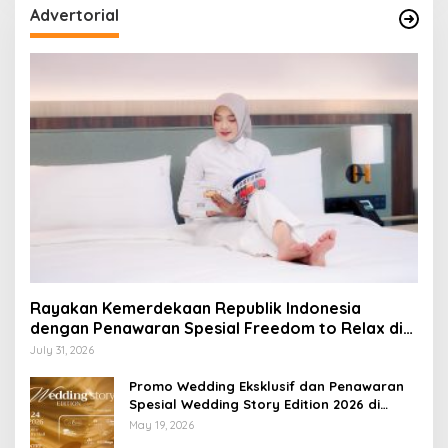
Advertorial
Rayakan Kemerdekaan Republik Indonesia
dengan Penawaran Spesial Freedom to Relax di
Holiday Inn Lampung Bukit Randu
July 31, 2026
Promo Wedding Eksklusif dan Penawaran
Spesial Wedding Story Edition 2026 di
Swiss-Belhotel Lampung
May 19, 2026