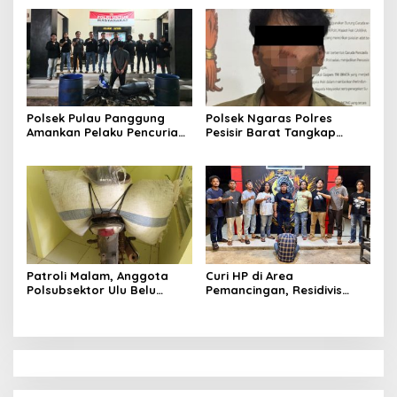
Presisi Polres Tanggamus
Tindaklanjuti Informasi
Amankan Satu Pria Dua
Dugaan Pengecoran BBM
Wanita Terungkap Dugaan
Subsidi di SPBU Lakaran
Pengguna Narkoba
Polsek Pulau Panggung
Polsek Ngaras Polres
Amankan Pelaku Pencurian
Pesisir Barat Tangkap
Drum Penyaring Sampah di
Pelaku Kasus Curat Hingga
Bendungan Batu Tegi
ke Bangka Belitung
Patroli Malam, Anggota
Curi HP di Area
Polsubsektor Ulu Belu
Pemancingan, Residivis
Amankan Motor beserta
Curanmor Diciduk Tekab
Dua Karung Kopi Diduga
308 Polres Lampung
Hasil Curian namun Pelaku
Tengah
Kabur