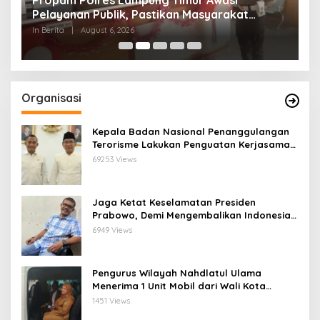
s
Propam Polres Lampung Timur Awasi
D
Pelayanan Publik, Pastikan Masyarakat
T
Terlayani Secara Profesional
M
In Berita
|
August 6, 2026
In
Organisasi
Kepala Badan Nasional Penanggulangan
Terorisme Lakukan Penguatan Kerjasama
Ketua Pengurus Besar Nahdlatul Ulama
69253 Views
Jaga Ketat Keselamatan Presiden
Prabowo, Demi Mengembalikan Indonesia
Menjadi Macan Asia
6949 Views
Pengurus Wilayah Nahdlatul Ulama
Menerima 1 Unit Mobil dari Wali Kota
Bandar Lampung
1451 Views