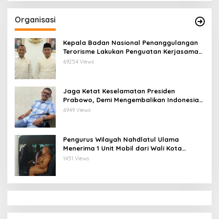
Organisasi
Kepala Badan Nasional Penanggulangan
Terorisme Lakukan Penguatan Kerjasama
Ketua Pengurus Besar Nahdlatul Ulama
69254 Views
Jaga Ketat Keselamatan Presiden
Prabowo, Demi Mengembalikan Indonesia
Menjadi Macan Asia
6949 Views
Pengurus Wilayah Nahdlatul Ulama
Menerima 1 Unit Mobil dari Wali Kota
Bandar Lampung
1451 Views