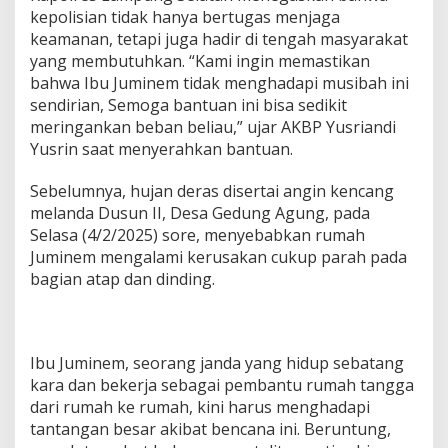
a
kepolisian tidak hanya bertugas menjaga
t
keamanan, tetapi juga hadir di tengah masyarakat
a
yang membutuhkan. “Kami ingin memastikan
n
g
bahwa Ibu Juminem tidak menghadapi musibah ini
K
sendirian, Semoga bantuan ini bisa sedikit
a
meringankan beban beliau,” ujar AKBP Yusriandi
r
Yusrin saat menyerahkan bantuan.
a
K
o
Sebelumnya, hujan deras disertai angin kencang
r
melanda Dusun II, Desa Gedung Agung, pada
b
Selasa (4/2/2025) sore, menyebabkan rumah
a
Juminem mengalami kerusakan cukup parah pada
n
A
bagian atap dan dinding.
n
g
i
n
Ibu Juminem, seorang janda yang hidup sebatang
K
kara dan bekerja sebagai pembantu rumah tangga
e
n
dari rumah ke rumah, kini harus menghadapi
c
tantangan besar akibat bencana ini. Beruntung,
a