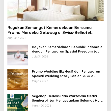
Rayakan Semangat Kemerdekaan Bersama
Promo Merdeka Getaway di Swiss-Belhotel
Lampung
August 7, 2026
Rayakan Kemerdekaan Republik Indonesia
dengan Penawaran Spesial Freedom to
Relax di Holiday Inn Lampung Bukit Randu
July 31, 2026
Promo Wedding Eksklusif dan Penawaran
Spesial Wedding Story Edition 2026 di
Swiss-Belhotel Lampung
May 19, 2026
Segenap Redaksi dan Wartawan Media
Sumberpintar Mengucapkan Selamat Hari
Raya Idul Fitri 1447 Hijriyah / 2026 M
March 20, 2026