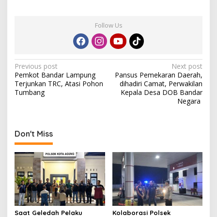
Follow Us
P
Previous post
Next post
Pemkot Bandar Lampung
Pansus Pemekaran Daerah,
o
Terjunkan TRC, Atasi Pohon
dihadiri Camat, Perwakilan
s
Tumbang
Kepala Desa DOB Bandar
Negara
t
n
a
Don't Miss
v
i
g
a
t
Saat Geledah Pelaku
Kolaborasi Polsek