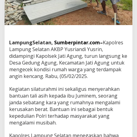
B
e
r
i
B
a
n
t
LampungSelatan,
Sumberpintar.com–
Kapolres
u
Lampung Selatan AKBP Yusriandi Yusrin,
a
didampingi Kapolsek Jati Agung, turun langsung ke
n
k
Desa Gedung Agung, Kecamatan Jati Agung untuk
e
mengecek kondisi rumah warga yang terdampak
p
angin kencang. Rabu, (05/02/2025.
a
d
Kegiatan silaturahmi ini sekaligus menyerahkan
a
J
bantuan tali asih kepada ibu Juminem, seorang
a
janda sebatang kara yang rumahnya mengalami
n
kerusakan berat. Bantuan ini sebagai bentuk
d
kepedulian Polri terhadap masyarakat yang
a
mengalami musibah.
S
e
b
Kapolres Lampung Selatan menegaskan bahwa