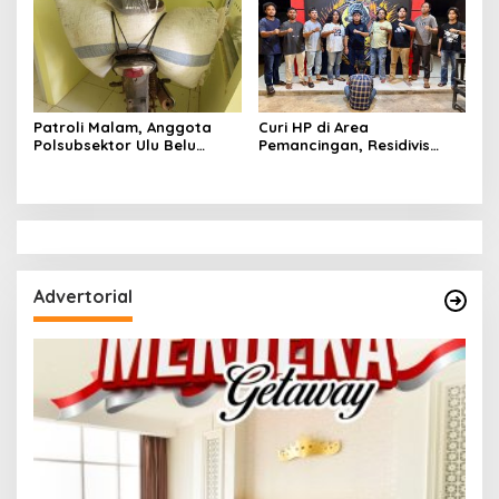
Patroli Malam, Anggota
Curi HP di Area
Polsubsektor Ulu Belu
Pemancingan, Residivis
Amankan Motor beserta
Curanmor Diciduk Tekab
Dua Karung Kopi Diduga
308 Polres Lampung
Hasil Curian namun Pelaku
Tengah
Kabur
Advertorial