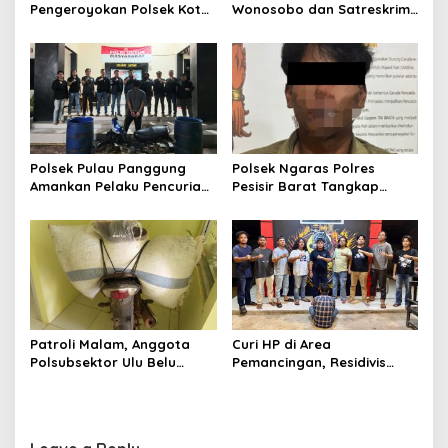
i
Pengeroyokan Polsek Kota
Wonosobo dan Satreskrim
o
Agung dan Tekab 308
Polres Tanggamus
Presisi Polres Tanggamus
Tindaklanjuti Informasi
n
Amankan Satu Pria Dua
Dugaan Pengecoran BBM
Wanita Terungkap Dugaan
Subsidi di SPBU Lakaran
Pengguna Narkoba
Polsek Pulau Panggung
Polsek Ngaras Polres
Amankan Pelaku Pencurian
Pesisir Barat Tangkap
Drum Penyaring Sampah di
Pelaku Kasus Curat Hingga
Bendungan Batu Tegi
ke Bangka Belitung
Patroli Malam, Anggota
Curi HP di Area
Polsubsektor Ulu Belu
Pemancingan, Residivis
Amankan Motor beserta
Curanmor Diciduk Tekab
Dua Karung Kopi Diduga
308 Polres Lampung
Hasil Curian namun Pelaku
Tengah
Kabur