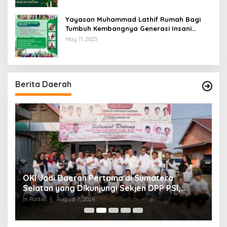
Yayasan Muhammad Lathif Rumah Bagi
Tumbuh Kembangnya Generasi Insani
Cerdas dan Berkarakter
May 11, 2025
Berita Daerah
OKI Jadi Daerah Pertama di Sumatera
R
Selatan yang Dikunjungi Sekjen DPP PSI,
P
Konsolidasi Pembentukan DPRT Dimulai
L
In Politik
|
August 7, 2026
In