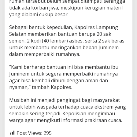
rumah tersebut belum sempat ditempati sehingga
n
tidak ada korban jiwa, meskipun kerugian materil
g
d
yang dialami cukup besar.
i
J
Sebagai bentuk kepedulian, Kapolres Lampung
a
Selatan memberikan bantuan berupa 20 sak
t
semen, 2 kodi (40 lembar) asbes, serta 2 sak beras
i
A
untuk membantu meringankan beban Juminem
g
dalam memperbaiki rumahnya.
u
n
“Kami berharap bantuan ini bisa membantu ibu
g
Juminem untuk segera memperbaiki rumahnya
agar bisa kembali dihuni dengan aman dan
nyaman,” tambah Kapolres.
Musibah ini menjadi pengingat bagi masyarakat
untuk lebih waspada terhadap cuaca ekstrem yang
semakin sering terjadi. Kepolisian mengimbau
warga agar mengikuti informasi prakiraan cuaca.
Post Views:
295