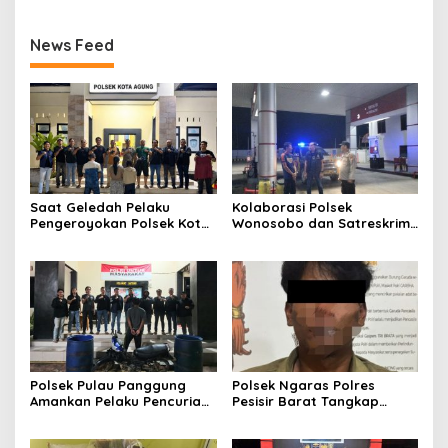
News Feed
Saat Geledah Pelaku
Kolaborasi Polsek
Pengeroyokan Polsek Kota
Wonosobo dan Satreskrim
Agung dan Tekab 308
Polres Tanggamus
Presisi Polres Tanggamus
Tindaklanjuti Informasi
Amankan Satu Pria Dua
Dugaan Pengecoran BBM
Wanita Terungkap Dugaan
Subsidi di SPBU Lakaran
Pengguna Narkoba
Polsek Pulau Panggung
Polsek Ngaras Polres
Amankan Pelaku Pencurian
Pesisir Barat Tangkap
Drum Penyaring Sampah di
Pelaku Kasus Curat Hingga
Bendungan Batu Tegi
ke Bangka Belitung