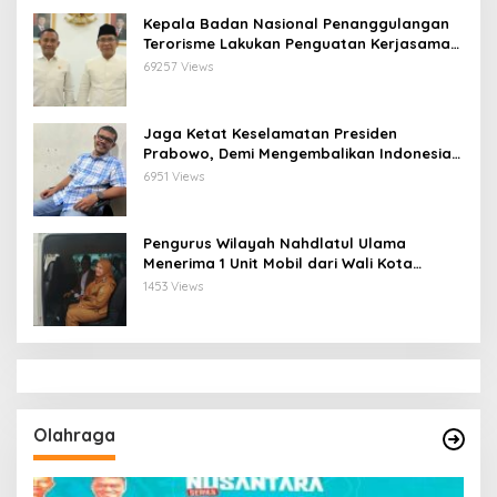
Kepala Badan Nasional Penanggulangan
Terorisme Lakukan Penguatan Kerjasama
Ketua Pengurus Besar Nahdlatul Ulama
69257 Views
Jaga Ketat Keselamatan Presiden
Prabowo, Demi Mengembalikan Indonesia
Menjadi Macan Asia
6951 Views
Pengurus Wilayah Nahdlatul Ulama
Menerima 1 Unit Mobil dari Wali Kota
Bandar Lampung
1453 Views
Olahraga