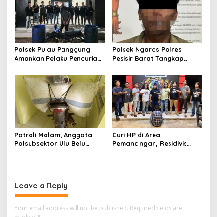
n
Wanita Terungkap Dugaan
Subsidi di SPBU Lakaran
Pengguna Narkoba
Polsek Pulau Panggung
Polsek Ngaras Polres
Amankan Pelaku Pencurian
Pesisir Barat Tangkap
Drum Penyaring Sampah di
Pelaku Kasus Curat Hingga
Bendungan Batu Tegi
ke Bangka Belitung
Patroli Malam, Anggota
Curi HP di Area
Polsubsektor Ulu Belu
Pemancingan, Residivis
Amankan Motor beserta
Curanmor Diciduk Tekab
Dua Karung Kopi Diduga
308 Polres Lampung
Hasil Curian namun Pelaku
Tengah
Kabur
Leave a Reply
Your email address will not be published.
Required fields are
marked
*