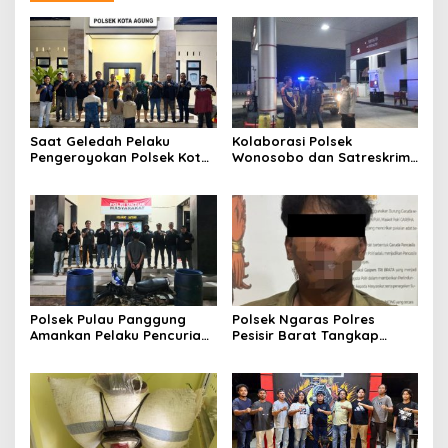
Saat Geledah Pelaku
Kolaborasi Polsek
Pengeroyokan Polsek Kota
Wonosobo dan Satreskrim
Agung dan Tekab 308
Polres Tanggamus
Presisi Polres Tanggamus
Tindaklanjuti Informasi
Amankan Satu Pria Dua
Dugaan Pengecoran BBM
Wanita Terungkap Dugaan
Subsidi di SPBU Lakaran
Pengguna Narkoba
Polsek Pulau Panggung
Polsek Ngaras Polres
Amankan Pelaku Pencurian
Pesisir Barat Tangkap
Drum Penyaring Sampah di
Pelaku Kasus Curat Hingga
Bendungan Batu Tegi
ke Bangka Belitung