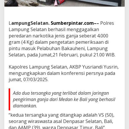
h
,
P
o
l
L
ampungSelatan.
Sumberpintar.com–
–
Polres
i
Lampung Selatan berhasil menggagalkan
s
peredaran narkotika jenis ganja seberat 4.000
i
gram (4 Kg) dalam pengetatan pemeriksaan di
A
m
pintu masuk Pelabuhan Bakauheni, Lampung
a
Selatan, pada Jumat,21 Februari, pukul 21.00 WIB.
n
k
Kapolres Lampung Selatan, AKBP Yusriandi Yusrin,
a
mengungkapkan dalam konferensi persnya pada
n
4
jumat, 07/03/2025.
K
g
Ada dua tersangka yang terlibat dalam jaringan
G
pengiriman ganja dari Medan ke Bali yang berhasil
a
n
diamankan.
j
“kedua tersangka yang ditangkap adalah VS (50),
a
seorang wiraswasta asal Denpasar Selatan, Bali,
dan AAMP (39), warga Denpasar Timur, Bali”