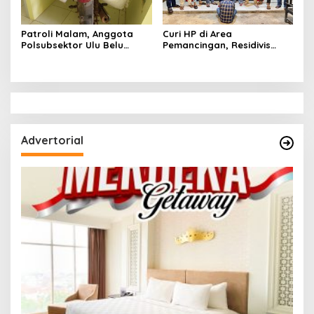
Patroli Malam, Anggota
Curi HP di Area
Polsubsektor Ulu Belu
Pemancingan, Residivis
Amankan Motor beserta
Curanmor Diciduk Tekab
Dua Karung Kopi Diduga
308 Polres Lampung
Hasil Curian namun Pelaku
Tengah
Kabur
Advertorial