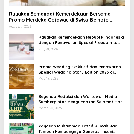
Rayakan Semangat Kemerdekaan Bersama
Promo Merdeka Getaway di Swiss-Belhotel
Lampung
August 7, 2026
Rayakan Kemerdekaan Republik Indonesia
dengan Penawaran Spesial Freedom to
Relax di Holiday Inn Lampung Bukit Randu
July 31, 2026
Promo Wedding Eksklusif dan Penawaran
Spesial Wedding Story Edition 2026 di
Swiss-Belhotel Lampung
May 19, 2026
Segenap Redaksi dan Wartawan Media
Sumberpintar Mengucapkan Selamat Hari
Raya Idul Fitri 1447 Hijriyah / 2026 M
March 20, 2026
Yayasan Muhammad Lathif Rumah Bagi
Tumbuh Kembangnya Generasi Insani