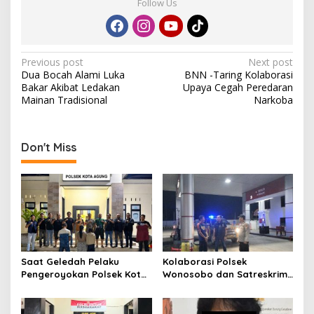
Follow Us
P
Previous post
Next post
Dua Bocah Alami Luka
BNN -Taring Kolaborasi
o
Bakar Akibat Ledakan
Upaya Cegah Peredaran
s
Mainan Tradisional
Narkoba
t
n
Don't Miss
a
v
i
g
a
t
Saat Geledah Pelaku
Kolaborasi Polsek
Pengeroyokan Polsek Kota
Wonosobo dan Satreskrim
i
Agung dan Tekab 308
Polres Tanggamus
o
Presisi Polres Tanggamus
Tindaklanjuti Informasi
Amankan Satu Pria Dua
Dugaan Pengecoran BBM