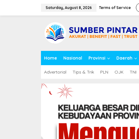
S
k
Saturday, August 8, 2026
Terms of Service
i
p
close
t
o
c
o
n
t
Home
Nasional
Provinsi
Daerah
e
n
t
Advertorial
Tips & Trik
PLN
OJK
TNI