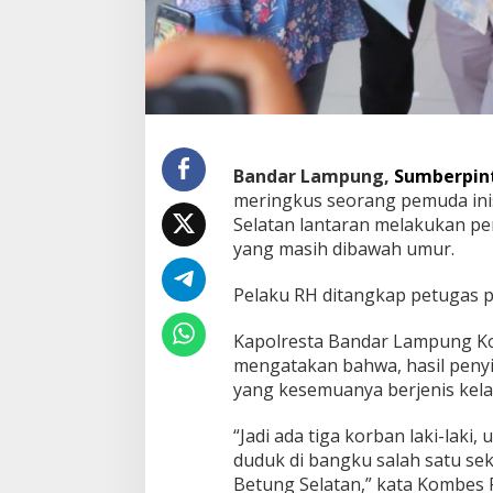
l
i
T
i
g
a
S
i
Bandar Lampung,
Sumberpin
s
w
meringkus seorang pemuda inis
a
Selatan lantaran melakukan pe
S
yang masih dibawah umur.
D
Pelaku RH ditangkap petugas p
Kapolresta Bandar Lampung Kom
mengatakan bahwa, hasil penyid
yang kesemuanya berjenis kelami
“Jadi ada tiga korban laki-laki
duduk di bangku salah satu sek
Betung Selatan,” kata Kombes Po