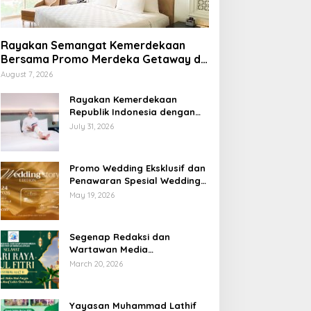
Rayakan Semangat Kemerdekaan
Bersama Promo Merdeka Getaway di
Swiss-Belhotel Lampung
August 7, 2026
Rayakan Kemerdekaan
Republik Indonesia dengan
Penawaran Spesial Freedom
July 31, 2026
to Relax di Holiday Inn
Lampung Bukit Randu
Promo Wedding Eksklusif dan
Penawaran Spesial Wedding
Story Edition 2026 di Swiss-
May 19, 2026
Belhotel Lampung
Segenap Redaksi dan
Wartawan Media
Sumberpintar Mengucapkan
March 20, 2026
Selamat Hari Raya Idul Fitri
1447 Hijriyah / 2026 M
Yayasan Muhammad Lathif