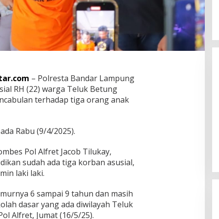
tar.com
– Polresta Bandar Lampung
ial RH (22) warga Teluk Betung
ncabulan terhadap tiga orang anak
Eva Dwiana Wali Kota Bandar
ada Rabu (9/4/2025).
Lampung Disambut Antusias
ketika Sapa Warga RT 09
In Bandar Lampung
|
August 8, 2026
bes Pol Alfret Jacob Tilukay,
Perumnas Way Kandis
ikan sudah ada tiga korban asusial,
n laki laki.
, umurnya 6 sampai 9 tahun dan masih
olah dasar yang ada diwilayah Teluk
l Alfret, Jumat (16/5/25).