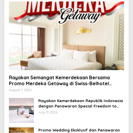
Rayakan Semangat Kemerdekaan Bersama
Promo Merdeka Getaway di Swiss-Belhotel
Lampung
August 7, 2026
Rayakan Kemerdekaan Republik Indonesia
dengan Penawaran Spesial Freedom to
Relax di Holiday Inn Lampung Bukit Randu
July 31, 2026
Promo Wedding Eksklusif dan Penawaran