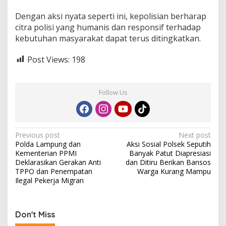
Dengan aksi nyata seperti ini, kepolisian berharap
citra polisi yang humanis dan responsif terhadap
kebutuhan masyarakat dapat terus ditingkatkan.
Post Views:
198
Follow Us
P
Previous post
Next post
Polda Lampung dan
Aksi Sosial Polsek Seputih
o
Kementerian PPMI
Banyak Patut Diapresiasi
s
Deklarasikan Gerakan Anti
dan Ditiru Berikan Bansos
TPPO dan Penempatan
Warga Kurang Mampu
t
Ilegal Pekerja Migran
n
a
Don't Miss
v