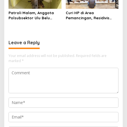
Patroli Malam, Anggota
Curi HP di Area
Polsubsektor Ulu Belu
Pemancingan, Residivis
Amankan Motor beserta
Curanmor Diciduk Tekab
Dua Karung Kopi Diduga
308 Polres Lampung
Hasil Curian namun Pelaku
Tengah
Kabur
Leave a Reply
Your email address will not be published.
Required fields are
marked
*