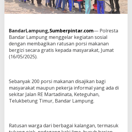
a
j
i
k
a
n
BandarLampung,
Sumberpintar.com
— Polresta
R
Bandar Lampung menggelar kegiatan sosial
a
dengan membagikan ratusan porsi makanan
t
u
bergizi secara gratis kepada masyarakat, Jumat
s
(16/05/2025).
a
n
P
o
r
Sebanyak 200 porsi makanan disajikan bagi
s
masyarakat maupun pekerja informal yang ada di
i
sekitar Jalan RE Martadinata, Keteguhan,
M
Telukbetung Timur, Bandar Lampung.
a
k
a
n
B
Ratusan warga dari berbagai kalangan, termasuk
e
tukang ojek, pedagang kaki lima, buruh harian,