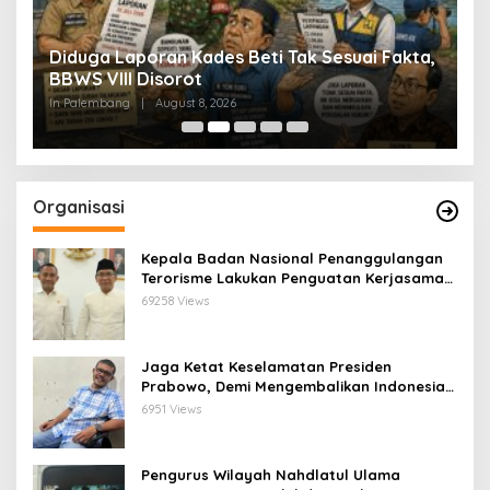
Diduga Laporan Kades Beti Tak Sesuai Fakta,
S
9
BBWS VIII Disorot
I
B
In Palembang
|
August 8, 2026
In
Organisasi
Kepala Badan Nasional Penanggulangan
Terorisme Lakukan Penguatan Kerjasama
Ketua Pengurus Besar Nahdlatul Ulama
69258 Views
Jaga Ketat Keselamatan Presiden
Prabowo, Demi Mengembalikan Indonesia
Menjadi Macan Asia
6951 Views
Pengurus Wilayah Nahdlatul Ulama