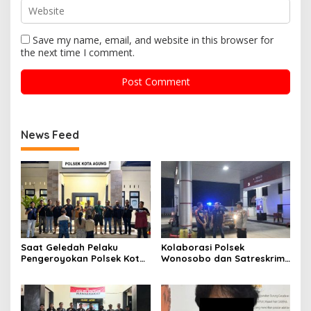
Save my name, email, and website in this browser for
the next time I comment.
News Feed
Saat Geledah Pelaku
Kolaborasi Polsek
Pengeroyokan Polsek Kota
Wonosobo dan Satreskrim
Agung dan Tekab 308
Polres Tanggamus
Presisi Polres Tanggamus
Tindaklanjuti Informasi
Amankan Satu Pria Dua
Dugaan Pengecoran BBM
Wanita Terungkap Dugaan
Subsidi di SPBU Lakaran