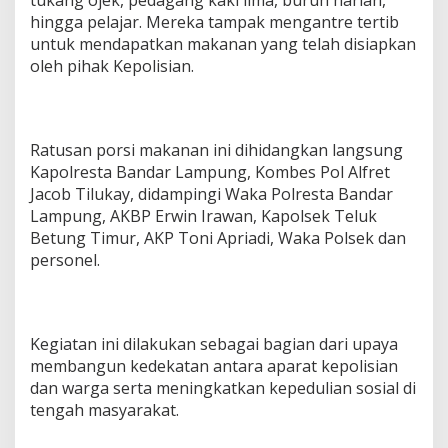
r
hingga pelajar. Mereka tampak mengantre tertib
g
i
untuk mendapatkan makanan yang telah disiapkan
z
oleh pihak Kepolisian.
i
G
r
a
Ratusan porsi makanan ini dihidangkan langsung
t
i
Kapolresta Bandar Lampung, Kombes Pol Alfret
s
Jacob Tilukay, didampingi Waka Polresta Bandar
B
Lampung, AKBP Erwin Irawan, Kapolsek Teluk
a
Betung Timur, AKP Toni Apriadi, Waka Polsek dan
g
i
personel.
M
a
s
y
Kegiatan ini dilakukan sebagai bagian dari upaya
a
membangun kedekatan antara aparat kepolisian
r
a
dan warga serta meningkatkan kepedulian sosial di
k
tengah masyarakat.
a
t