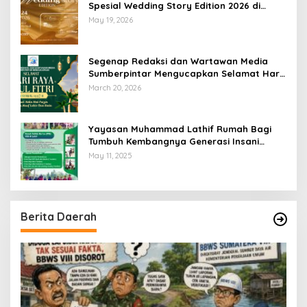
Spesial Wedding Story Edition 2026 di
Swiss-Belhotel Lampung
May 19, 2026
Segenap Redaksi dan Wartawan Media
Sumberpintar Mengucapkan Selamat Hari
Raya Idul Fitri 1447 Hijriyah / 2026 M
March 20, 2026
Yayasan Muhammad Lathif Rumah Bagi
Tumbuh Kembangnya Generasi Insani
Cerdas dan Berkarakter
May 11, 2025
Berita Daerah