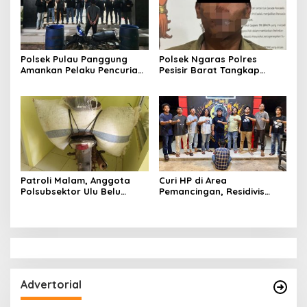
Pengguna Narkoba
Polsek Pulau Panggung
Polsek Ngaras Polres
Amankan Pelaku Pencurian
Pesisir Barat Tangkap
Drum Penyaring Sampah di
Pelaku Kasus Curat Hingga
Bendungan Batu Tegi
ke Bangka Belitung
Patroli Malam, Anggota
Curi HP di Area
Polsubsektor Ulu Belu
Pemancingan, Residivis
Amankan Motor beserta
Curanmor Diciduk Tekab
Dua Karung Kopi Diduga
308 Polres Lampung
Hasil Curian namun Pelaku
Tengah
Kabur
Advertorial