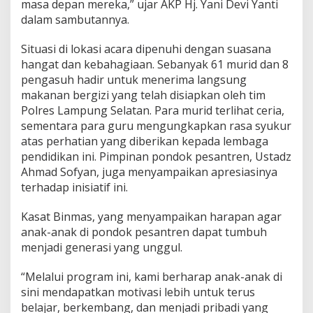
masa depan mereka,” ujar AKP Hj. Yani Devi Yanti
r
g
dalam sambutannya.
i
z
Situasi di lokasi acara dipenuhi dengan suasana
i
hangat dan kebahagiaan. Sebanyak 61 murid dan 8
G
pengasuh hadir untuk menerima langsung
r
a
makanan bergizi yang telah disiapkan oleh tim
t
Polres Lampung Selatan. Para murid terlihat ceria,
i
sementara para guru mengungkapkan rasa syukur
s
atas perhatian yang diberikan kepada lembaga
d
i
pendidikan ini. Pimpinan pondok pesantren, Ustadz
M
Ahmad Sofyan, juga menyampaikan apresiasinya
a
terhadap inisiatif ini.
d
r
Kasat Binmas, yang menyampaikan harapan agar
a
s
anak-anak di pondok pesantren dapat tumbuh
a
menjadi generasi yang unggul.
h
D
“Melalui program ini, kami berharap anak-anak di
i
sini mendapatkan motivasi lebih untuk terus
n
i
belajar, berkembang, dan menjadi pribadi yang