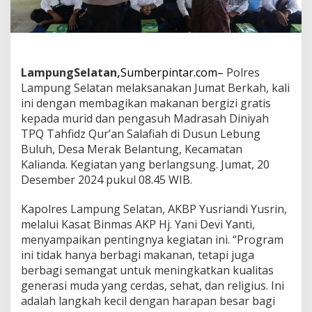
m
a
t
B
e
r
LampungSelatan,
Sumberpintar.com–
Polres
k
Lampung Selatan melaksanakan Jumat Berkah, kali
a
ini dengan membagikan makanan bergizi gratis
h
B
kepada murid dan pengasuh Madrasah Diniyah
a
TPQ Tahfidz Qur’an Salafiah di Dusun Lebung
g
Buluh, Desa Merak Belantung, Kecamatan
i
Kalianda. Kegiatan yang berlangsung. Jumat, 20
k
a
Desember 2024 pukul 08.45 WIB.
n
M
Kapolres Lampung Selatan, AKBP Yusriandi Yusrin,
a
melalui Kasat Binmas AKP Hj. Yani Devi Yanti,
k
menyampaikan pentingnya kegiatan ini. “Program
a
n
ini tidak hanya berbagi makanan, tetapi juga
a
berbagi semangat untuk meningkatkan kualitas
n
generasi muda yang cerdas, sehat, dan religius. Ini
B
adalah langkah kecil dengan harapan besar bagi
e