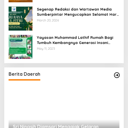
Segenap Redaksi dan Wartawan Media
Sumberpintar Mengucapkan Selamat Hari
Raya Idul Fitri 1447 Hijriyah / 2026 M
March 20, 2026
Yayasan Muhammad Lathif Rumah Bagi
Tumbuh Kembangnya Generasi Insani
Cerdas dan Berkarakter
May 11, 2025
Berita Daerah
Sri Ningsih Djamsari Mengajak Gelaran
D