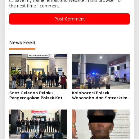
Save my name, email, and website in this browser for
the next time I comment.
News Feed
Saat Geledah Pelaku
Kolaborasi Polsek
Pengeroyokan Polsek Kota
Wonosobo dan Satreskrim
Agung dan Tekab 308
Polres Tanggamus
Presisi Polres Tanggamus
Tindaklanjuti Informasi
Amankan Satu Pria Dua
Dugaan Pengecoran BBM
Wanita Terungkap Dugaan
Subsidi di SPBU Lakaran
Pengguna Narkoba