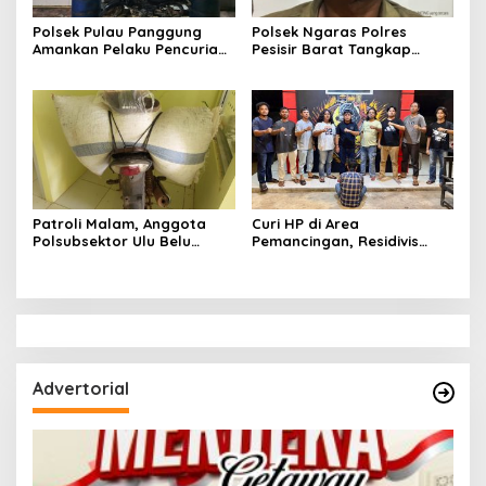
Polsek Pulau Panggung
Polsek Ngaras Polres
Amankan Pelaku Pencurian
Pesisir Barat Tangkap
Drum Penyaring Sampah di
Pelaku Kasus Curat Hingga
Bendungan Batu Tegi
ke Bangka Belitung
Patroli Malam, Anggota
Curi HP di Area
Polsubsektor Ulu Belu
Pemancingan, Residivis
Amankan Motor beserta
Curanmor Diciduk Tekab
Dua Karung Kopi Diduga
308 Polres Lampung
Hasil Curian namun Pelaku
Tengah
Kabur
Advertorial