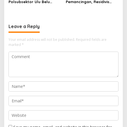
Polsubsektor Ulu Belu
Pemancingan, Residivis
Amankan Motor beserta
Curanmor Diciduk Tekab
Dua Karung Kopi Diduga
308 Polres Lampung
Hasil Curian namun Pelaku
Tengah
Kabur
Leave a Reply
Your email address will not be published.
Required fields are
marked
*