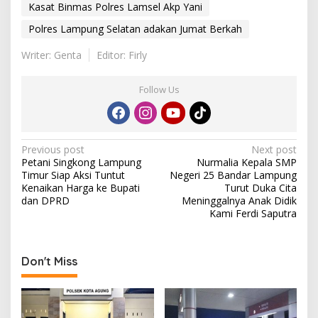
Kasat Binmas Polres Lamsel Akp Yani
Polres Lampung Selatan adakan Jumat Berkah
Writer: Genta
Editor: Firly
Follow Us
P
Previous post
Next post
Petani Singkong Lampung
Nurmalia Kepala SMP
o
Timur Siap Aksi Tuntut
Negeri 25 Bandar Lampung
s
Kenaikan Harga ke Bupati
Turut Duka Cita
dan DPRD
Meninggalnya Anak Didik
t
Kami Ferdi Saputra
n
a
Don't Miss
v
i
g