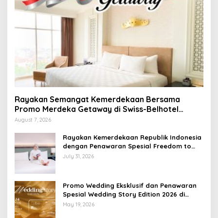
Rayakan Semangat Kemerdekaan Bersama
Promo Merdeka Getaway di Swiss-Belhotel
Lampung
August 7, 2026
Rayakan Kemerdekaan Republik Indonesia
dengan Penawaran Spesial Freedom to
Relax di Holiday Inn Lampung Bukit Randu
July 31, 2026
Promo Wedding Eksklusif dan Penawaran
Spesial Wedding Story Edition 2026 di
Swiss-Belhotel Lampung
May 19, 2026