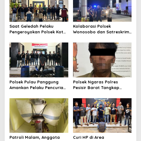
a
t
i
Saat Geledah Pelaku
Kolaborasi Polsek
o
Pengeroyokan Polsek Kota
Wonosobo dan Satreskrim
Agung dan Tekab 308
Polres Tanggamus
n
Presisi Polres Tanggamus
Tindaklanjuti Informasi
Amankan Satu Pria Dua
Dugaan Pengecoran BBM
Wanita Terungkap Dugaan
Subsidi di SPBU Lakaran
Pengguna Narkoba
Polsek Pulau Panggung
Polsek Ngaras Polres
Amankan Pelaku Pencurian
Pesisir Barat Tangkap
Drum Penyaring Sampah di
Pelaku Kasus Curat Hingga
Bendungan Batu Tegi
ke Bangka Belitung
Patroli Malam, Anggota
Curi HP di Area