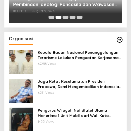
Pembinaan Ideologi Pancasila dan Wawasan
K
Kebangsaan Tidak hanya Ceremony namun
In DPRD
|
August 9, 2026
In
Diamalkan
Organisasi
Kepala Badan Nasional Penanggulangan
Terorisme Lakukan Penguatan Kerjasama
Ketua Pengurus Besar Nahdlatul Ulama
69258 Views
Jaga Ketat Keselamatan Presiden
Prabowo, Demi Mengembalikan Indonesia
Menjadi Macan Asia
6951 Views
Pengurus Wilayah Nahdlatul Ulama
Menerima 1 Unit Mobil dari Wali Kota
Bandar Lampung
1455 Views