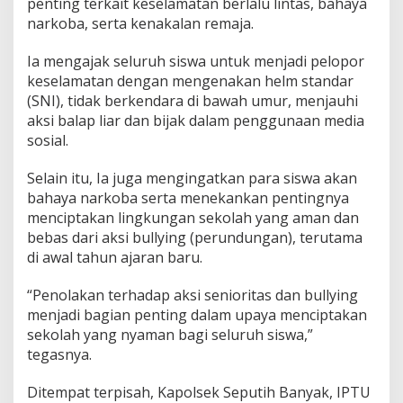
penting terkait keselamatan berlalu lintas, bahaya
B
e
narkoba, serta kenakalan remaja.
n
d
Ia mengajak seluruh siswa untuk menjadi pelopor
e
keselamatan dengan mengenakan helm standar
r
(SNI), tidak berkendara di bawah umur, menjauhi
a
d
aksi balap liar dan bijak dalam penggunaan media
i
sosial.
S
e
Selain itu, Ia juga mengingatkan para siswa akan
k
bahaya narkoba serta menekankan pentingnya
o
l
menciptakan lingkungan sekolah yang aman dan
a
bebas dari aksi bullying (perundungan), terutama
h
di awal tahun ajaran baru.
S
e
“Penolakan terhadap aksi senioritas dan bullying
k
o
menjadi bagian penting dalam upaya menciptakan
l
sekolah yang nyaman bagi seluruh siswa,”
a
tegasnya.
h
Ditempat terpisah, Kapolsek Seputih Banyak, IPTU