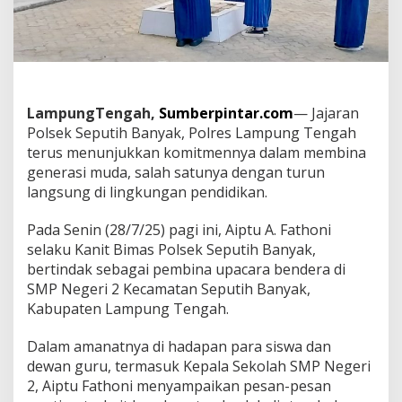
a
G
e
n
e
r
a
LampungTengah,
Sumberpintar.com
— Jajaran
s
Polsek Seputih Banyak, Polres Lampung Tengah
i
M
terus menunjukkan komitmennya dalam membina
u
generasi muda, salah satunya dengan turun
d
langsung di lingkungan pendidikan.
a
L
Pada Senin (28/7/25) pagi ini, Aiptu A. Fathoni
e
w
selaku Kanit Bimas Polsek Seputih Banyak,
a
bertindak sebagai pembina upacara bendera di
t
SMP Negeri 2 Kecamatan Seputih Banyak,
U
Kabupaten Lampung Tengah.
p
a
c
Dalam amanatnya di hadapan para siswa dan
a
dewan guru, termasuk Kepala Sekolah SMP Negeri
r
2, Aiptu Fathoni menyampaikan pesan-pesan
a