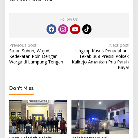
Follow Us
P
Previous post
Next post
Safari Subuh, Wujud
Ungkap Kasus Penadahan,
o
Kedekatan Polri Dengan
Tekab 308 Presisi Polsek
s
Warga di Lampung Tengah
Kalirejo Amankan Pria Paruh
Baya!
t
n
a
Don't Miss
v
i
g
a
t