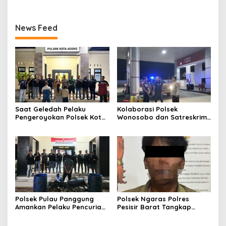
News Feed
Saat Geledah Pelaku
Kolaborasi Polsek
Pengeroyokan Polsek Kota
Wonosobo dan Satreskrim
Agung dan Tekab 308
Polres Tanggamus
Presisi Polres Tanggamus
Tindaklanjuti Informasi
Amankan Satu Pria Dua
Dugaan Pengecoran BBM
Wanita Terungkap Dugaan
Subsidi di SPBU Lakaran
Pengguna Narkoba
Polsek Pulau Panggung
Polsek Ngaras Polres
Amankan Pelaku Pencurian
Pesisir Barat Tangkap
Drum Penyaring Sampah di
Pelaku Kasus Curat Hingga
Bendungan Batu Tegi
ke Bangka Belitung