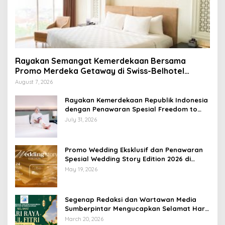
Rayakan Semangat Kemerdekaan Bersama
Promo Merdeka Getaway di Swiss-Belhotel
Lampung
August 7, 2026
Rayakan Kemerdekaan Republik Indonesia
dengan Penawaran Spesial Freedom to
Relax di Holiday Inn Lampung Bukit Randu
July 31, 2026
Promo Wedding Eksklusif dan Penawaran
Spesial Wedding Story Edition 2026 di
Swiss-Belhotel Lampung
May 19, 2026
Segenap Redaksi dan Wartawan Media
Sumberpintar Mengucapkan Selamat Hari
Raya Idul Fitri 1447 Hijriyah / 2026 M
March 20, 2026