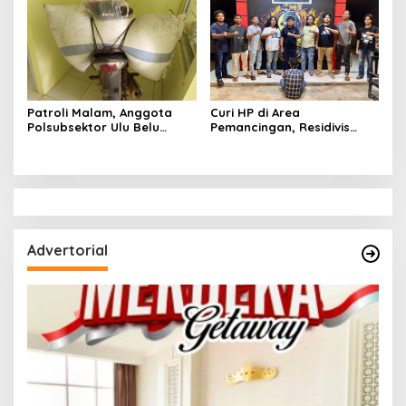
Patroli Malam, Anggota
Curi HP di Area
Polsubsektor Ulu Belu
Pemancingan, Residivis
Amankan Motor beserta
Curanmor Diciduk Tekab
Dua Karung Kopi Diduga
308 Polres Lampung
Hasil Curian namun Pelaku
Tengah
Kabur
Advertorial