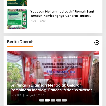
Yayasan Muhammad Lathif Rumah Bagi
Tumbuh Kembangnya Generasi Insani
Cerdas dan Berkarakter
May 11, 2025
Berita Daerah
Sri Ningsih Djamsari Mengajak Gelaran
D
Pembinaan Ideologi Pancasila dan Wawasan
K
Kebangsaan Tidak hanya Ceremony namun
In DPRD
|
August 9, 2026
In
Diamalkan