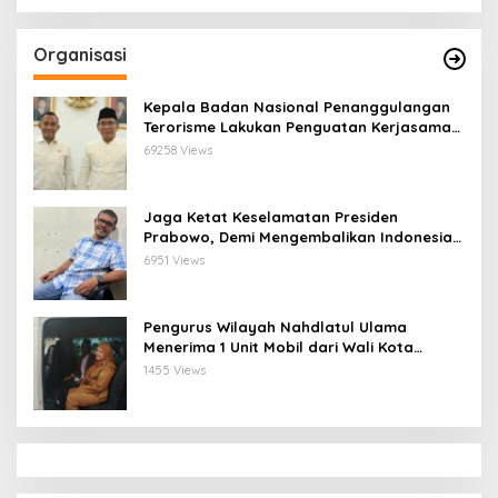
Organisasi
Kepala Badan Nasional Penanggulangan
Terorisme Lakukan Penguatan Kerjasama
Ketua Pengurus Besar Nahdlatul Ulama
69258 Views
Jaga Ketat Keselamatan Presiden
Prabowo, Demi Mengembalikan Indonesia
Menjadi Macan Asia
6951 Views
Pengurus Wilayah Nahdlatul Ulama
Menerima 1 Unit Mobil dari Wali Kota
Bandar Lampung
1455 Views