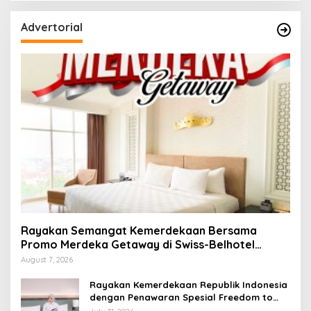
Advertorial
Rayakan Semangat Kemerdekaan Bersama
Promo Merdeka Getaway di Swiss-Belhotel
Lampung
August 7, 2026
Rayakan Kemerdekaan Republik Indonesia
dengan Penawaran Spesial Freedom to
Relax di Holiday Inn Lampung Bukit Randu