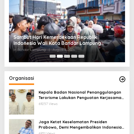
a,
Sambut Hari Kemerdekaan Republik
S
Indonesia Wali Kota Bandar Lampung
E
Bagikan Bendera Merah Putih ke Warga
J
In Bandar Lampung
|
August 8, 2026
In
Organisasi
Kepala Badan Nasional Penanggulangan
Terorisme Lakukan Penguatan Kerjasama
Ketua Pengurus Besar Nahdlatul Ulama
69257 Views
Jaga Ketat Keselamatan Presiden
Prabowo, Demi Mengembalikan Indonesia
Menjadi Macan Asia
6951 Views