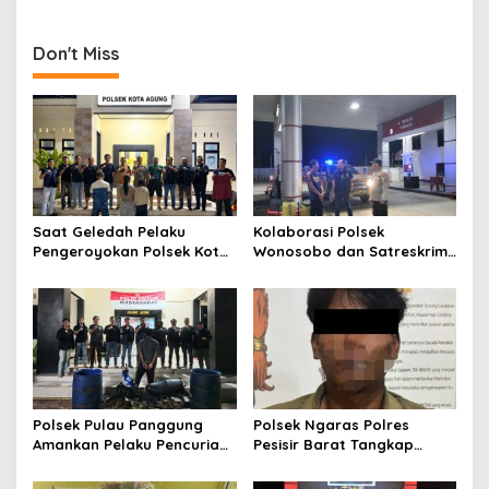
n
a
Don't Miss
v
i
g
a
t
i
Saat Geledah Pelaku
Kolaborasi Polsek
o
Pengeroyokan Polsek Kota
Wonosobo dan Satreskrim
Agung dan Tekab 308
Polres Tanggamus
n
Presisi Polres Tanggamus
Tindaklanjuti Informasi
Amankan Satu Pria Dua
Dugaan Pengecoran BBM
Wanita Terungkap Dugaan
Subsidi di SPBU Lakaran
Pengguna Narkoba
Polsek Pulau Panggung
Polsek Ngaras Polres
Amankan Pelaku Pencurian
Pesisir Barat Tangkap
Drum Penyaring Sampah di
Pelaku Kasus Curat Hingga
Bendungan Batu Tegi
ke Bangka Belitung