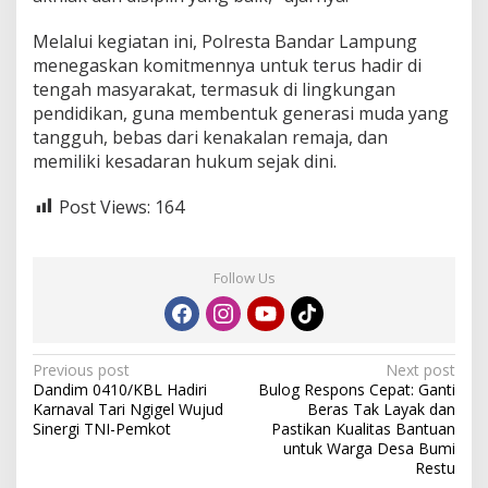
Melalui kegiatan ini, Polresta Bandar Lampung
menegaskan komitmennya untuk terus hadir di
tengah masyarakat, termasuk di lingkungan
pendidikan, guna membentuk generasi muda yang
tangguh, bebas dari kenakalan remaja, dan
memiliki kesadaran hukum sejak dini.
Post Views:
164
Follow Us
P
Previous post
Next post
Dandim 0410/KBL Hadiri
Bulog Respons Cepat: Ganti
o
Karnaval Tari Ngigel Wujud
Beras Tak Layak dan
s
Sinergi TNI-Pemkot
Pastikan Kualitas Bantuan
untuk Warga Desa Bumi
t
Restu