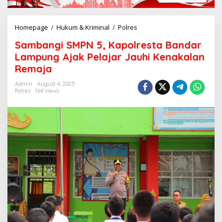
Homepage
/
Hukum & Kriminal
/
Polres
S
a
Sambangi SMPN 5, Kapolresta Bandar
m
b
Lampung Ajak Pelajar Jauhi Kenakalan
a
Remaja
n
g
Admin
August 4, 2025
i
Polres
164 Views
S
M
P
N
5
,
K
a
p
o
l
r
e
s