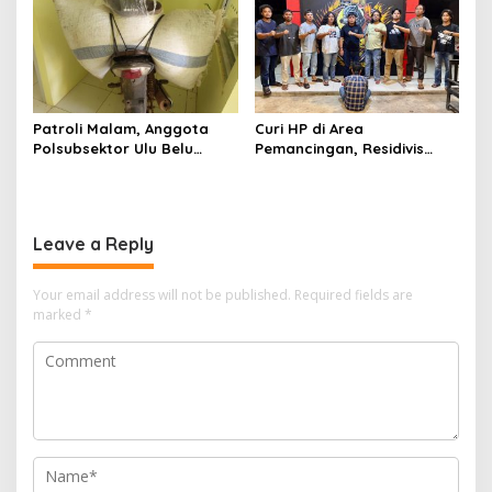
Patroli Malam, Anggota
Curi HP di Area
Polsubsektor Ulu Belu
Pemancingan, Residivis
Amankan Motor beserta
Curanmor Diciduk Tekab
Dua Karung Kopi Diduga
308 Polres Lampung
Hasil Curian namun Pelaku
Tengah
Kabur
Leave a Reply
Your email address will not be published.
Required fields are
marked
*