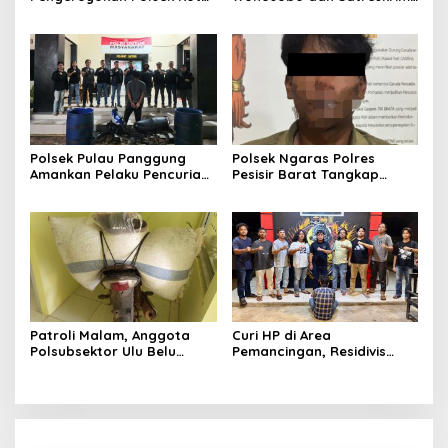
Agung dan Tekab 308
Polres Tanggamus
Presisi Polres Tanggamus
Tindaklanjuti Informasi
Amankan Satu Pria Dua
Dugaan Pengecoran BBM
Wanita Terungkap Dugaan
Subsidi di SPBU Lakaran
Pengguna Narkoba
Polsek Pulau Panggung
Polsek Ngaras Polres
Amankan Pelaku Pencurian
Pesisir Barat Tangkap
Drum Penyaring Sampah di
Pelaku Kasus Curat Hingga
Bendungan Batu Tegi
ke Bangka Belitung
Patroli Malam, Anggota
Curi HP di Area
Polsubsektor Ulu Belu
Pemancingan, Residivis
Amankan Motor beserta
Curanmor Diciduk Tekab
Dua Karung Kopi Diduga
308 Polres Lampung
Hasil Curian namun Pelaku
Tengah
Kabur