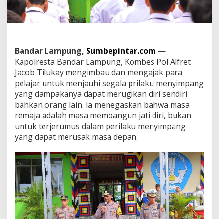
t
a
B
a
n
d
Bandar Lampung,
Sumbepintar.com
—
a
Kapolresta Bandar Lampung, Kombes Pol Alfret
r
Jacob Tilukay mengimbau dan mengajak para
L
a
pelajar untuk menjauhi segala prilaku menyimpang
m
yang dampakanya dapat merugikan diri sendiri
p
bahkan orang lain. Ia menegaskan bahwa masa
u
remaja adalah masa membangun jati diri, bukan
n
g
untuk terjerumus dalam perilaku menyimpang
A
yang dapat merusak masa depan.
j
a
k
P
e
l
a
j
a