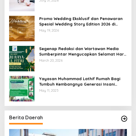
July 31, 2026
Promo Wedding Eksklusif dan Penawaran
Spesial Wedding Story Edition 2026 di
Swiss-Belhotel Lampung
May 19, 2026
Segenap Redaksi dan Wartawan Media
Sumberpintar Mengucapkan Selamat Hari
Raya Idul Fitri 1447 Hijriyah / 2026 M
March 20, 2026
Yayasan Muhammad Lathif Rumah Bagi
Tumbuh Kembangnya Generasi Insani
Cerdas dan Berkarakter
May 11, 2025
Berita Daerah