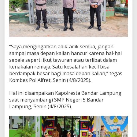
r
J
a
u
h
i
K
e
n
“Saya mengingatkan adik-adik semua, jangan
a
sampai masa depan kalian hancur karena hal-hal
k
sepele seperti ikut tawuran atau terlibat dalam
a
kenakalan remaja. Satu kesalahan kecil bisa
l
berdampak besar bagi masa depan kalian,” tegas
a
n
Kombes Pol Alfret, Senin (4/8/2025).
R
e
Hal ini disampaikan Kapolresta Bandar Lampung
m
saat menyambangi SMP Negeri 5 Bandar
a
Lampung, Senin (4/8/2025).
j
a