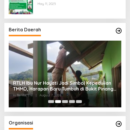
Cerdas dan Berkarakter
May 11, 2025
Berita Daerah
RTLH Ibu Nur Hayati Jadi Simbol Kepedulian
W
TMMD, Harapan Baru Tumbuh di Bukit Pinang
d
Jaya
P
In Berita, TNI
|
August 7, 2026
In
Organisasi