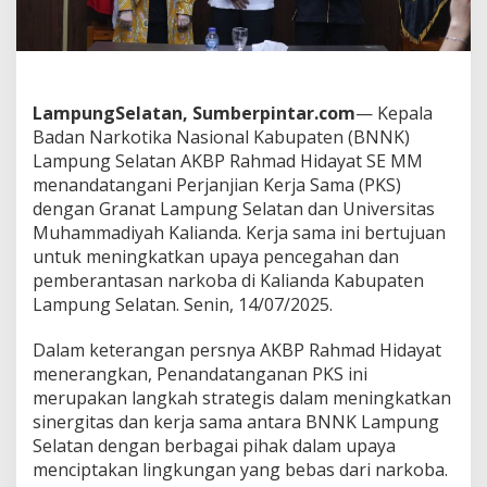
k
a
n
P
K
S
LampungSelatan, Sumberpintar.com
— Kepala
b
Badan Narkotika Nasional Kabupaten (BNNK)
e
Lampung Selatan AKBP Rahmad Hidayat SE MM
r
s
menandatangani Perjanjian Kerja Sama (PKS)
a
dengan Granat Lampung Selatan dan Universitas
m
Muhammadiyah Kalianda. Kerja sama ini bertujuan
a
untuk meningkatkan upaya pencegahan dan
G
r
pemberantasan narkoba di Kalianda Kabupaten
a
Lampung Selatan. Senin, 14/07/2025.
n
a
Dalam keterangan persnya AKBP Rahmad Hidayat
t
menerangkan, Penandatanganan PKS ini
d
a
merupakan langkah strategis dalam meningkatkan
n
sinergitas dan kerja sama antara BNNK Lampung
U
Selatan dengan berbagai pihak dalam upaya
n
menciptakan lingkungan yang bebas dari narkoba.
i