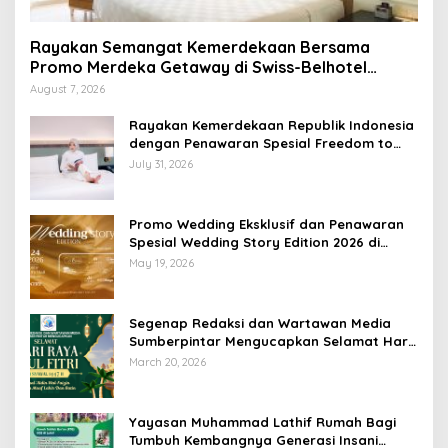
Rayakan Semangat Kemerdekaan Bersama
Promo Merdeka Getaway di Swiss-Belhotel
Lampung
August 7, 2026
Rayakan Kemerdekaan Republik Indonesia
dengan Penawaran Spesial Freedom to
Relax di Holiday Inn Lampung Bukit Randu
July 31, 2026
Promo Wedding Eksklusif dan Penawaran
Spesial Wedding Story Edition 2026 di
Swiss-Belhotel Lampung
May 19, 2026
Segenap Redaksi dan Wartawan Media
Sumberpintar Mengucapkan Selamat Hari
Raya Idul Fitri 1447 Hijriyah / 2026 M
March 20, 2026
Yayasan Muhammad Lathif Rumah Bagi
Tumbuh Kembangnya Generasi Insani