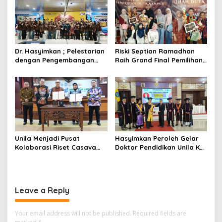
Dr. Hasyimkan ; Pelestarian
Riski Septian Ramadhan
dengan Pengembangan
Raih Grand Final Pemilihan
Wisata Budaya Gamolan
Duta Kampus
Tidak Hanya Menjaga
Persahabatan Politeknik
Warisan Budaya Lampung
Negeri Lampung
dapat juga Mendukung
Ekonomi Kreatif dan
Kesejahteraan
Unila Menjadi Pusat
Hasyimkan Peroleh Gelar
Kolaborasi Riset Casava
Doktor Pendidikan Unila Ke-
didukung Badan Riset
38 dengan Judul Disertasi
Inovasi Nasional
Nilai Karakter Musik
Lokananta Nagara Malaya
Kerajaan Sriwijaya
Leave a Reply
Your email address will not be published.
Required fields are