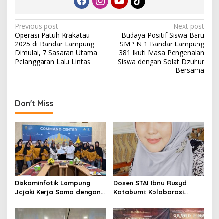
n
d
a
P
Previous post
Next post
Operasi Patuh Krakatau
Budaya Positif Siswa Baru
o
2025 di Bandar Lampung
SMP N 1 Bandar Lampung
s
Dimulai, 7 Sasaran Utama
381 Ikuti Masa Pengenalan
Pelanggaran Lalu Lintas
Siswa dengan Solat Dzuhur
t
Bersama
n
a
Don't Miss
v
i
g
a
t
i
Diskominfotik Lampung
Dosen STAI Ibnu Rusyd
o
Jajaki Kerja Sama dengan
Kotabumi: Kolaborasi
Universitas Islam Negeri
Orang Tua Jadi Kunci
n
Raden Intan untuk Perkuat
Tumbuh Kembang Anak Usia
Ekosistem Data Daerah
Dini