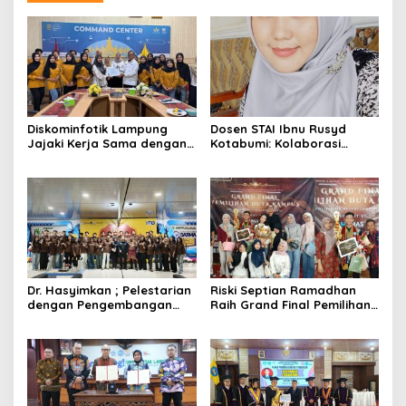
Diskominfotik Lampung
Dosen STAI Ibnu Rusyd
Jajaki Kerja Sama dengan
Kotabumi: Kolaborasi
Universitas Islam Negeri
Orang Tua Jadi Kunci
Raden Intan untuk Perkuat
Tumbuh Kembang Anak Usia
Ekosistem Data Daerah
Dini
Dr. Hasyimkan ; Pelestarian
Riski Septian Ramadhan
dengan Pengembangan
Raih Grand Final Pemilihan
Wisata Budaya Gamolan
Duta Kampus
Tidak Hanya Menjaga
Persahabatan Politeknik
Warisan Budaya Lampung
Negeri Lampung
dapat juga Mendukung
Ekonomi Kreatif dan
Kesejahteraan