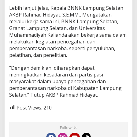
v
e
Lebih lanjut jelas, Kepala BNNK Lampung Selatan
r
AKBP Rahmad Hidayat. S.E.MM., Mengatakan
s
melalui kerja sama ini, BNNK Lampung Selatan,
i
Granat Lampung Selatan, dan Universitas
t
Muhammadiyah Kalianda akan bekerja sama dalam
a
s
melakukan kegiatan pencegahan dan
M
pemberantasan narkoba, seperti penyuluhan,
u
pelatihan, dan penelitian.
h
a
“Dengan demikian, diharapkan dapat
m
m
meningkatkan kesadaran dan partisipasi
a
masyarakat dalam upaya pencegahan dan
d
pemberantasan narkoba di Kabupaten Lampung
i
Selatan.” Tutup AKBP Rahmad Hidayat.
y
a
h
Post Views:
210
K
a
l
Follow Us
i
a