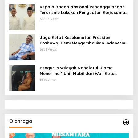
Kepala Badan Nasional Penanggulangan
Terorisme Lakukan Penguatan Kerjasama
Ketua Pengurus Besar Nahdlatul Ulama
69257 Views
Jaga Ketat Keselamatan Presiden
Prabowo, Demi Mengembalikan Indonesia
Menjadi Macan Asia
6951 Views
Pengurus Wilayah Nahdlatul Ulama
Menerima 1 Unit Mobil dari Wali Kota
Bandar Lampung
1453 Views
Olahraga