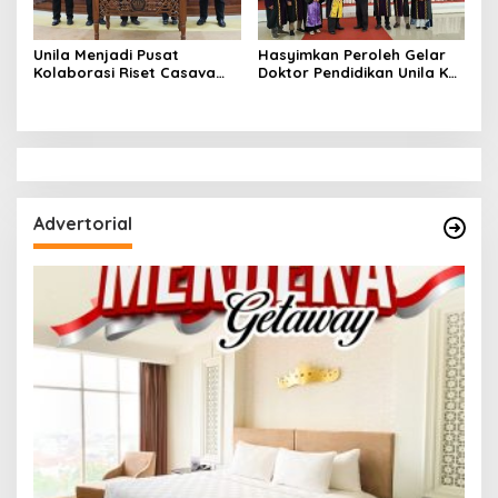
Unila Menjadi Pusat
Hasyimkan Peroleh Gelar
Kolaborasi Riset Casava
Doktor Pendidikan Unila Ke-
didukung Badan Riset
38 dengan Judul Disertasi
Inovasi Nasional
Nilai Karakter Musik
Lokananta Nagara Malaya
Kerajaan Sriwijaya
Advertorial