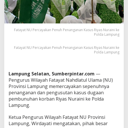
u
h
P
e
n
a
Fatayat NU Percayakan Penuh Penanganan Kasus Riyas Nuraini ke
n
Polda Lampung
g
a
n
Fatayat NU Percayakan Penuh Penanganan Kasus Riyas Nuraini ke
Polda Lampung
a
n
K
a
s
Lampung Selatan, Sumberpintar.com
—
u
Pengurus Wilayah Fatayat Nahdlatul Ulama (NU)
s
Provinsi Lampung memercayakan sepenuhnya
R
penanganan dan pengusutan kasus dugaan
i
pembunuhan korban Riyas Nuraini ke Polda
y
a
Lampung.
s
N
Ketua Pengurus Wilayah Fatayat NU Provinsi
u
Lampung, Wirdayati mengatakan, pihak besar
r