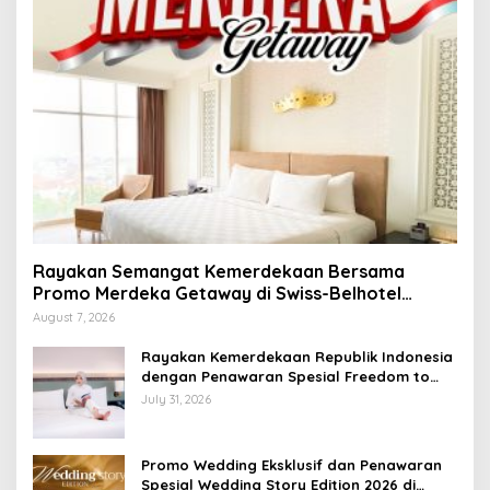
Rayakan Semangat Kemerdekaan Bersama
Promo Merdeka Getaway di Swiss-Belhotel
Lampung
August 7, 2026
Rayakan Kemerdekaan Republik Indonesia
dengan Penawaran Spesial Freedom to
Relax di Holiday Inn Lampung Bukit Randu
July 31, 2026
Promo Wedding Eksklusif dan Penawaran
Spesial Wedding Story Edition 2026 di