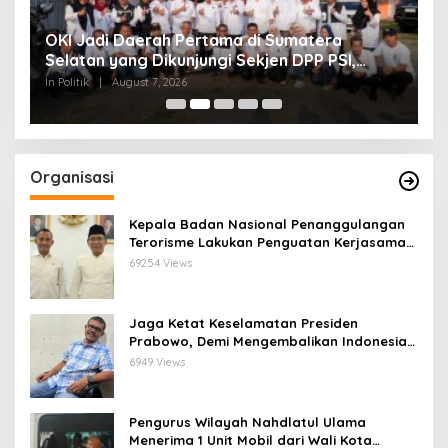
OKI Jadi Daerah Pertama di Sumatera
R
Selatan yang Dikunjungi Sekjen DPP PSI,
P
Konsolidasi Pembentukan DPRT Dimulai
L
In Politik
|
August 7, 2026
In
Organisasi
Kepala Badan Nasional Penanggulangan
Terorisme Lakukan Penguatan Kerjasama
Ketua Pengurus Besar Nahdlatul Ulama
69254 Views
Jaga Ketat Keselamatan Presiden
Prabowo, Demi Mengembalikan Indonesia
Menjadi Macan Asia
6949 Views
Pengurus Wilayah Nahdlatul Ulama
Menerima 1 Unit Mobil dari Wali Kota