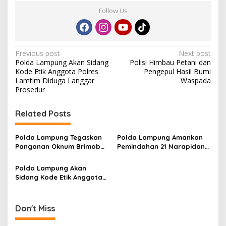
Follow Us
P
Previous post
Next post
Polda Lampung Akan Sidang
Polisi Himbau Petani dan
o
Kode Etik Anggota Polres
Pengepul Hasil Bumi
s
Lamtim Diduga Langgar
Waspada
Prosedur
t
n
Related Posts
a
v
Polda Lampung Tegaskan
Polda Lampung Amankan
Panganan Oknum Brimob
Pemindahan 21 Narapidana
i
dengan Persetubuhan Anak
Narkotika
g
Profesional
Polda Lampung Akan
Sidang Kode Etik Anggota
a
Polres Lamtim Diduga
t
Langgar Prosedur
i
Don't Miss
o