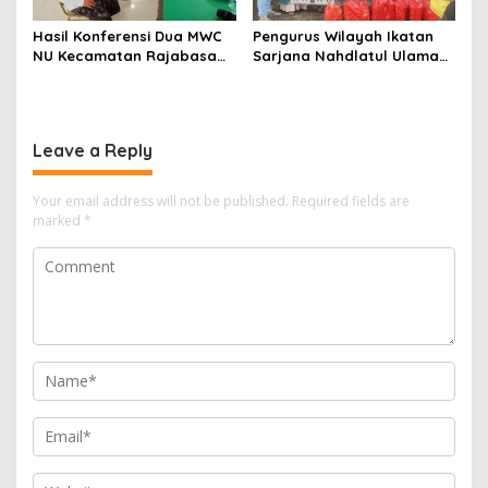
Hasil Konferensi Dua MWC
Pengurus Wilayah Ikatan
NU Kecamatan Rajabasa
Sarjana Nahdlatul Ulama
Terpilih Muslim Ansori Rois
Lampung Santuni Anak
Syuriah dan Kamalul
Yatim dan Berbagi Takjil
Mustofa Ketua Tanfidziah
Leave a Reply
Your email address will not be published.
Required fields are
marked
*