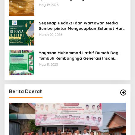
Swiss-Belhotel Lampung
May 19, 2026
Segenap Redaksi dan Wartawan Media
Sumberpintar Mengucapkan Selamat Hari
Raya Idul Fitri 1447 Hijriyah / 2026 M
March 20, 2026
Yayasan Muhammad Lathif Rumah Bagi
Tumbuh Kembangnya Generasi Insani
Cerdas dan Berkarakter
May 11, 2025
Berita Daerah