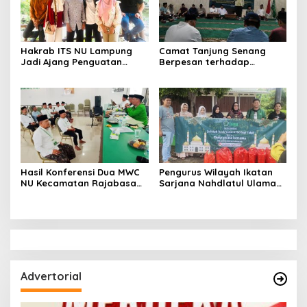
Hakrab ITS NU Lampung
Camat Tanjung Senang
Jadi Ajang Penguatan
Berpesan terhadap
Solidaritas Mahasiswa
Pengurus Majelis Wakil
Teknologi Informasi
Cabang Nahdlatul Ulama
dapat Kolaborasi dan
Sinergi
Hasil Konferensi Dua MWC
Pengurus Wilayah Ikatan
NU Kecamatan Rajabasa
Sarjana Nahdlatul Ulama
Terpilih Muslim Ansori Rois
Lampung Santuni Anak
Syuriah dan Kamalul
Yatim dan Berbagi Takjil
Mustofa Ketua Tanfidziah
Advertorial