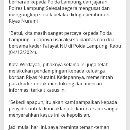
berharap kepada Polda Lampung dan jajaran
a
i
Polres Lampung Selesai segera mengusat dan
n
mengungkap sosok pelaku diduga pembunuh
i
Riyas Nuraini.
k
e
“Betul, kita masih sangat percaya kepada Polda
P
o
Lampung,” ucapnya usai aksi solidaritas dan doa
l
bersama kader Fatayat NU di Polda Lampung, Rabu
d
(04/12/2024).
a
L
Kata Wirdayati, pihaknya selama ini juga telah
a
m
melakukan pendampingan kepada keluarga
p
korban Riyas Nuraini. Kedepannya, memerintah
u
para kader untuk mendukung dan mencari
n
informasi terkait kasus ini.
g
“Sekecil apapun, itu akan kami sampaikan kepada
penyidik untuk ditindaklanjuti, karena kami sangat
menyerahkan kasus ini ke kepolisian.
Jadi mulai hari ini, saya meminta teman-teman