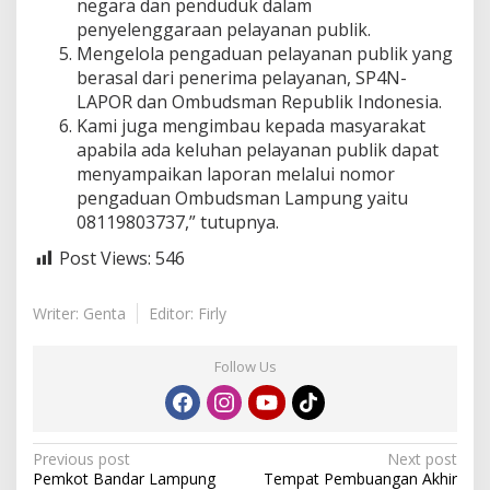
negara dan penduduk dalam
penyelenggaraan pelayanan publik.
Mengelola pengaduan pelayanan publik yang
berasal dari penerima pelayanan, SP4N-
LAPOR dan Ombudsman Republik Indonesia.
Kami juga mengimbau kepada masyarakat
apabila ada keluhan pelayanan publik dapat
menyampaikan laporan melalui nomor
pengaduan Ombudsman Lampung yaitu
08119803737,” tutupnya.
Post Views:
546
Writer: Genta
Editor: Firly
Follow Us
P
Previous post
Next post
Pemkot Bandar Lampung
Tempat Pembuangan Akhir