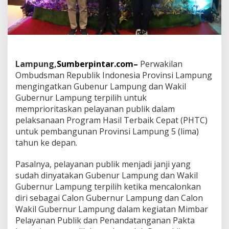
e
r
n
u
r
L
a
Lampung,
Sumberpintar.com–
Perwakilan
m
Ombudsman Republik Indonesia Provinsi Lampung
p
mengingatkan Gubenur Lampung dan Wakil
u
Gubernur Lampung terpilih untuk
n
g
memprioritaskan pelayanan publik dalam
P
pelaksanaan Program Hasil Terbaik Cepat (PHTC)
r
untuk pembangunan Provinsi Lampung 5 (lima)
i
tahun ke depan.
o
r
i
Pasalnya, pelayanan publik menjadi janji yang
t
sudah dinyatakan Gubenur Lampung dan Wakil
a
Gubernur Lampung terpilih ketika mencalonkan
s
diri sebagai Calon Gubernur Lampung dan Calon
k
Wakil Gubernur Lampung dalam kegiatan Mimbar
a
n
Pelayanan Publik dan Penandatanganan Pakta
P