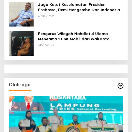
Jaga Ketat Keselamatan Presiden
Prabowo, Demi Mengembalikan Indonesia
Menjadi Macan Asia
6948 Views
Pengurus Wilayah Nahdlatul Ulama
Menerima 1 Unit Mobil dari Wali Kota
Bandar Lampung
1451 Views
Olahraga