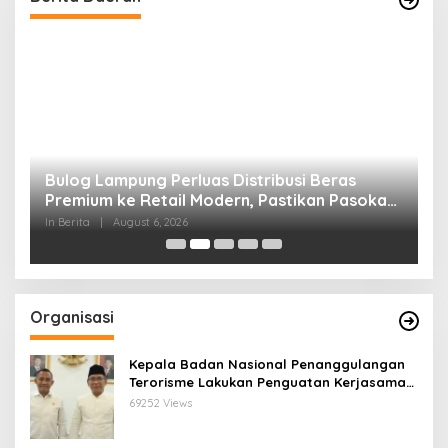
Bulog Lampung Perluas Distribusi Beras
P
Premium ke Retail Modern, Pastikan Pasokan
C
Aman
In Berita
|
August 6, 2026
In
Organisasi
Kepala Badan Nasional Penanggulangan
Terorisme Lakukan Penguatan Kerjasama
Ketua Pengurus Besar Nahdlatul Ulama
69252 Views