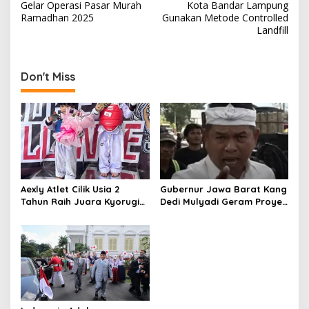
o
Gelar Operasi Pasar Murah
Kota Bandar Lampung
s
Ramadhan 2025
Gunakan Metode Controlled
Landfill
t
n
a
Don't Miss
v
i
g
a
t
Aexly Atlet Cilik Usia 2
Gubernur Jawa Barat Kang
i
Tahun Raih Juara Kyorugi
Dedi Mulyadi Geram Proyek
o
di Kejuaraan Taekwondo
Triliyunan Pekerja Dibayar
Unchall IV 2026
Tidak Susuai
n