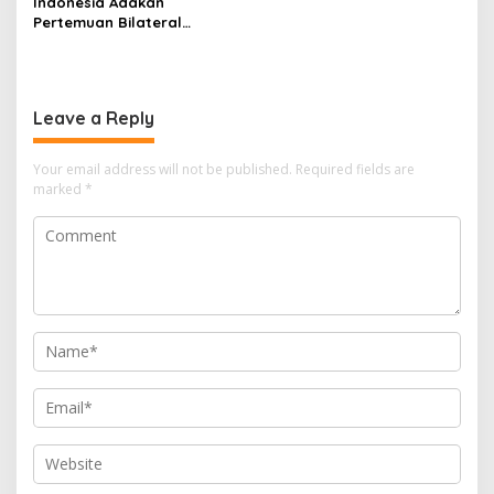
Indonesia Adakan
Pertemuan Bilateral
dengan Jepang, Jepang
Mendukung Program
Makan Bergizi Anak Sekolah
Leave a Reply
Your email address will not be published.
Required fields are
marked
*