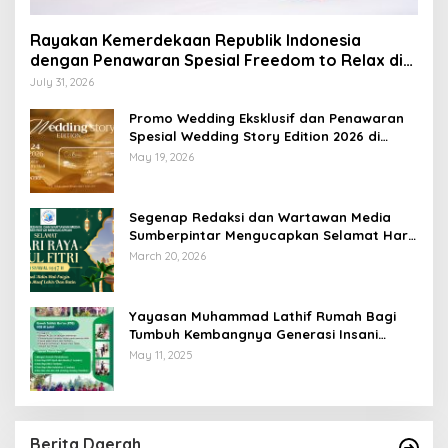
Rayakan Kemerdekaan Republik Indonesia
dengan Penawaran Spesial Freedom to Relax di
Holiday Inn Lampung Bukit Randu
July 31, 2026
Promo Wedding Eksklusif dan Penawaran
Spesial Wedding Story Edition 2026 di
Swiss-Belhotel Lampung
May 19, 2026
Segenap Redaksi dan Wartawan Media
Sumberpintar Mengucapkan Selamat Hari
Raya Idul Fitri 1447 Hijriyah / 2026 M
March 20, 2026
Yayasan Muhammad Lathif Rumah Bagi
Tumbuh Kembangnya Generasi Insani
Cerdas dan Berkarakter
May 11, 2025
Berita Daerah