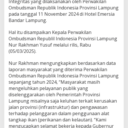
Integritas yang dilaksanakan oleh Perwakilan
e
Ombudsman Republik Indonesia Provinsi Lampung
l
pada tanggal 11 November 2024 di Hotel Emersia
a
y
Bandar Lampung.
a
n
Hal itu disampaikan Kepala Perwakilan
a
Ombudsman Republil Indonesia Provinsi Lampung
n
Nur Rakhman Yusuf melalui rilis, Rabu
P
u
(05/03/2025).
b
l
Nur Rakhman mengungkapkan berdasarkan data
i
laporan masyarakat yang diterima Perwakilan
k
Ombudsman Republik Indonesia Provinsi Lampung
sepanjang tahun 2024, “Masyarakat masih
mengeluhkan pelayanan publik yang
diselenggarakan oleh Pemerintah Provinsi
Lampung misalnya saja keluhan terkait kerusakan
jalan provinsi (infrastruktur) dan pengawasan
terhadap pelanggaran dalam penggunaan alat
tangkap ikan (perikanan dan kelautan). “Kami
mengucapkan selamat bekerja kepada Gubernur