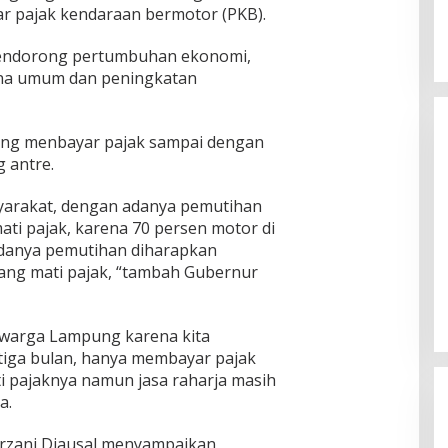
r pajak kendaraan bermotor (PKB).
mendorong pertumbuhan ekonomi,
na umum dan peningkatan
yang menbayar pajak sampai dengan
 antre.
syarakat, dengan adanya pemutihan
i pajak, karena 70 persen motor di
danya pemutihan diharapkan
Camat Kemiling Responsif Bantu
ng mati pajak, “tambah Gubernur
Warga Bandar Lampung Cari
Solusi untuk Anak Putus Sekolah
In Bandar Lampung
|
August 7, 2026
warga Lampung karena kita
tiga bulan, hanya membayar pajak
i pajaknya namun jasa raharja masih
a.
zani Djausal menyampaikan