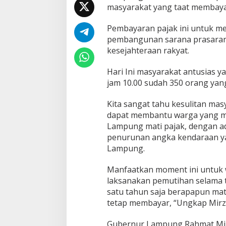
masyarakat yang taat membaya
a
t
P
Pembayaran pajak ini untuk 
a
pembangunan sarana prasara
j
kesejahteraan rakyat.
a
k
Hari Ini masyarakat antusias 
K
e
jam 10.00 sudah 350 orang yang
n
d
Kita sangat tahu kesulitan ma
a
dapat membantu warga yang mat
r
Lampung mati pajak, dengan a
a
a
penurunan angka kendaraan ya
n
Lampung.
B
e
Manfaatkan moment ini untuk 
r
laksanakan pemutihan selama 
m
o
satu tahun saja berapapun mat
t
tetap membayar, “Ungkap Mirz
o
r
Gubernur Lampung Rahmat Mir