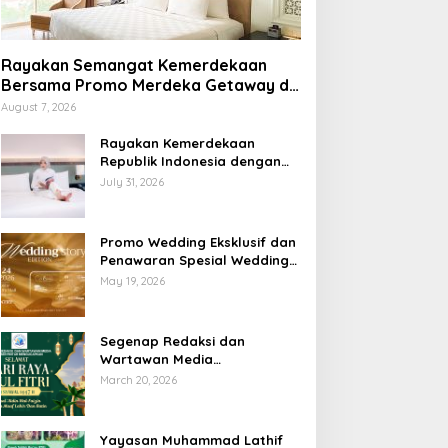
Rayakan Semangat Kemerdekaan
Bersama Promo Merdeka Getaway di
Swiss-Belhotel Lampung
August 7, 2026
Rayakan Kemerdekaan
Republik Indonesia dengan
Penawaran Spesial Freedom
July 31, 2026
to Relax di Holiday Inn
Lampung Bukit Randu
Promo Wedding Eksklusif dan
Penawaran Spesial Wedding
Story Edition 2026 di Swiss-
May 19, 2026
Belhotel Lampung
Segenap Redaksi dan
Wartawan Media
Sumberpintar Mengucapkan
March 20, 2026
Selamat Hari Raya Idul Fitri
1447 Hijriyah / 2026 M
Yayasan Muhammad Lathif