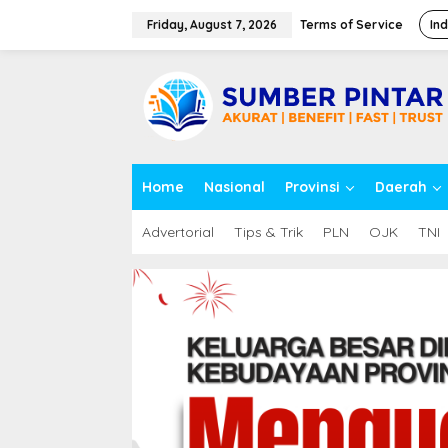
S
k
Friday, August 7, 2026
Terms of Service
In
i
p
close
t
o
c
o
n
t
Home
Nasional
Provinsi
Daerah
e
n
t
Advertorial
Tips & Trik
PLN
OJK
TNI