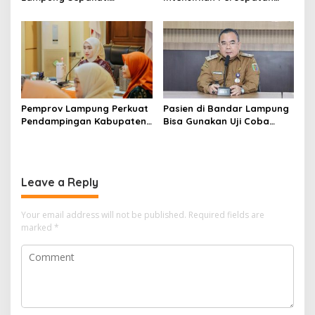
Perubahan KUA-PPAS APBD
Penanggulangan
2026
Tuberkulosis di Tanggamus
Pemprov Lampung Perkuat
Pasien di Bandar Lampung
Pendampingan Kabupaten
Bisa Gunakan Uji Coba
untuk Percepat Eliminasi
Layanan Antar Obat
TBC di Tanggamus
RSUDAM
Leave a Reply
Your email address will not be published.
Required fields are
marked
*