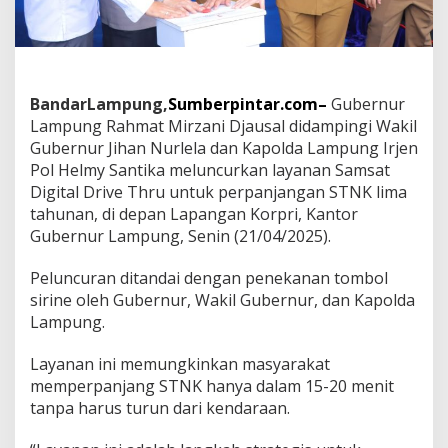
a
L
a
m
p
u
BandarLampung,
Sumberpintar.com–
Gubernur
n
Lampung Rahmat Mirzani Djausal didampingi Wakil
g
Gubernur Jihan Nurlela dan Kapolda Lampung Irjen
L
u
Pol Helmy Santika meluncurkan layanan Samsat
n
Digital Drive Thru untuk perpanjangan STNK lima
c
tahunan, di depan Lapangan Korpri, Kantor
u
Gubernur Lampung, Senin (21/04/2025).
r
k
a
Peluncuran ditandai dengan penekanan tombol
n
sirine oleh Gubernur, Wakil Gubernur, dan Kapolda
S
Lampung.
a
m
Layanan ini memungkinkan masyarakat
s
a
memperpanjang STNK hanya dalam 15-20 menit
t
tanpa harus turun dari kendaraan.
D
i