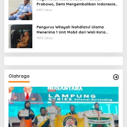
Prabowo, Demi Mengembalikan Indonesia
Menjadi Macan Asia
6951 Views
Pengurus Wilayah Nahdlatul Ulama
Menerima 1 Unit Mobil dari Wali Kota
Bandar Lampung
1455 Views
Olahraga