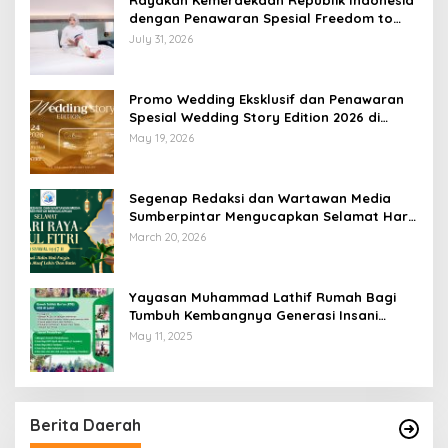
dengan Penawaran Spesial Freedom to
Relax di Holiday Inn Lampung Bukit Randu
July 31, 2026
Promo Wedding Eksklusif dan Penawaran
Spesial Wedding Story Edition 2026 di
Swiss-Belhotel Lampung
May 19, 2026
Segenap Redaksi dan Wartawan Media
Sumberpintar Mengucapkan Selamat Hari
Raya Idul Fitri 1447 Hijriyah / 2026 M
March 20, 2026
Yayasan Muhammad Lathif Rumah Bagi
Tumbuh Kembangnya Generasi Insani
Cerdas dan Berkarakter
May 11, 2025
Berita Daerah