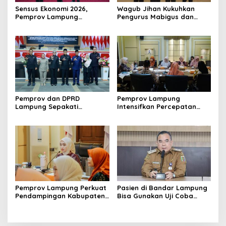
Sensus Ekonomi 2026,
Wagub Jihan Kukuhkan
Pemprov Lampung
Pengurus Mabigus dan
Tekankan Pentingnya Data
Pembina Gudep UIN Raden
Akurat untuk Kebijakan
Intan, Dorong Pramuka
Tepat Sasaran
Perkuat Karakter Generasi
Muda
Pemprov dan DPRD
Pemprov Lampung
Lampung Sepakati
Intensifkan Percepatan
Perubahan KUA-PPAS APBD
Penanggulangan
2026
Tuberkulosis di Tanggamus
Pemprov Lampung Perkuat
Pasien di Bandar Lampung
Pendampingan Kabupaten
Bisa Gunakan Uji Coba
untuk Percepat Eliminasi
Layanan Antar Obat
TBC di Tanggamus
RSUDAM