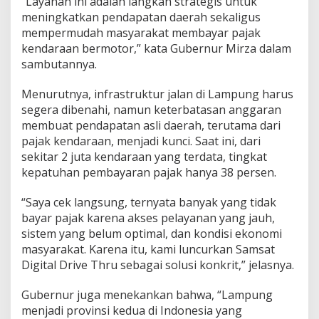
“Layanan ini adalah langkah strategis untuk
g
meningkatkan pendapatan daerah sekaligus
i
t
mempermudah masyarakat membayar pajak
a
kendaraan bermotor,” kata Gubernur Mirza dalam
l
sambutannya.
D
r
Menurutnya, infrastruktur jalan di Lampung harus
i
v
segera dibenahi, namun keterbatasan anggaran
e
membuat pendapatan asli daerah, terutama dari
T
pajak kendaraan, menjadi kunci. Saat ini, dari
h
sekitar 2 juta kendaraan yang terdata, tingkat
r
u
kepatuhan pembayaran pajak hanya 38 persen.
u
n
“Saya cek langsung, ternyata banyak yang tidak
t
bayar pajak karena akses pelayanan yang jauh,
u
sistem yang belum optimal, dan kondisi ekonomi
k
P
masyarakat. Karena itu, kami luncurkan Samsat
e
Digital Drive Thru sebagai solusi konkrit,” jelasnya.
r
p
Gubernur juga menekankan bahwa, “Lampung
a
menjadi provinsi kedua di Indonesia yang
n