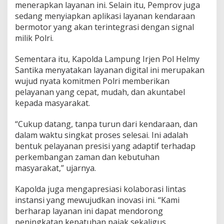
j
menerapkan layanan ini. Selain itu, Pemprov juga
a
sedang menyiapkan aplikasi layanan kendaraan
n
bermotor yang akan terintegrasi dengan signal
g
milik Polri.
a
n
S
Sementara itu, Kapolda Lampung Irjen Pol Helmy
T
Santika menyatakan layanan digital ini merupakan
N
wujud nyata komitmen Polri memberikan
K
pelayanan yang cepat, mudah, dan akuntabel
kepada masyarakat.
“Cukup datang, tanpa turun dari kendaraan, dan
dalam waktu singkat proses selesai. Ini adalah
bentuk pelayanan presisi yang adaptif terhadap
perkembangan zaman dan kebutuhan
masyarakat,” ujarnya.
Kapolda juga mengapresiasi kolaborasi lintas
instansi yang mewujudkan inovasi ini. “Kami
berharap layanan ini dapat mendorong
peningkatan kepatuhan pajak sekaligus