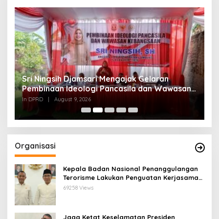
Sri Ningsih Djamsari Mengajak Gelaran
D
Pembinaan Ideologi Pancasila dan Wawasan
K
Kebangsaan Tidak hanya Ceremony namun
In DPRD
|
August 9, 2026
In
Diamalkan
Organisasi
Kepala Badan Nasional Penanggulangan
Terorisme Lakukan Penguatan Kerjasama
Ketua Pengurus Besar Nahdlatul Ulama
69258 Views
Jaga Ketat Keselamatan Presiden