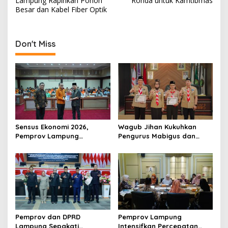
s
Lampung Rapihkan Pohon
Ronda untuk Kamtibmas
Besar dan Kabel Fiber Optik
t
n
a
Don't Miss
v
i
g
a
t
Sensus Ekonomi 2026,
Wagub Jihan Kukuhkan
i
Pemprov Lampung
Pengurus Mabigus dan
o
Tekankan Pentingnya Data
Pembina Gudep UIN Raden
Akurat untuk Kebijakan
Intan, Dorong Pramuka
n
Tepat Sasaran
Perkuat Karakter Generasi
Muda
Pemprov dan DPRD
Pemprov Lampung
Lampung Sepakati
Intensifkan Percepatan