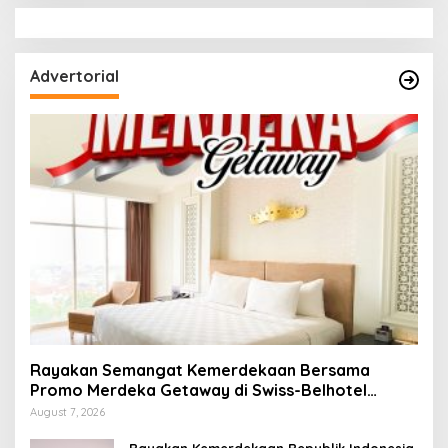
Advertorial
Rayakan Semangat Kemerdekaan Bersama
Promo Merdeka Getaway di Swiss-Belhotel
Lampung
August 7, 2026
Rayakan Kemerdekaan Republik Indonesia