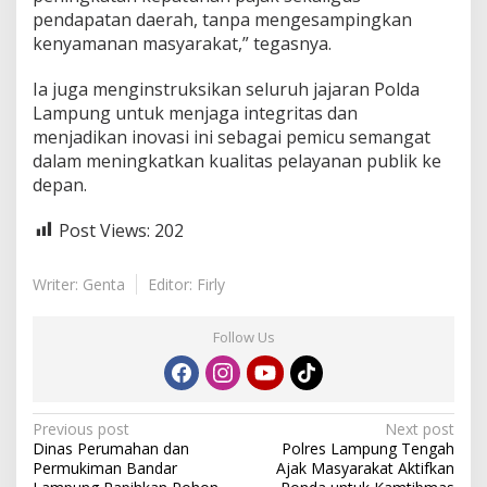
pendapatan daerah, tanpa mengesampingkan
kenyamanan masyarakat,” tegasnya.
Ia juga menginstruksikan seluruh jajaran Polda
Lampung untuk menjaga integritas dan
menjadikan inovasi ini sebagai pemicu semangat
dalam meningkatkan kualitas pelayanan publik ke
depan.
Post Views:
202
Writer: Genta
Editor: Firly
Follow Us
P
Previous post
Next post
Dinas Perumahan dan
Polres Lampung Tengah
o
Permukiman Bandar
Ajak Masyarakat Aktifkan