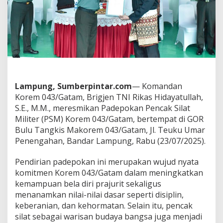
M
i
l
i
t
e
r
K
o
Lampung, Sumberpintar.com
— Komandan
r
e
Korem 043/Gatam, Brigjen TNI Rikas Hidayatullah,
m
S.E., M.M., meresmikan Padepokan Pencak Silat
0
Militer (PSM) Korem 043/Gatam, bertempat di GOR
4
Bulu Tangkis Makorem 043/Gatam, Jl. Teuku Umar
3
Penengahan, Bandar Lampung, Rabu (23/07/2025).
/
G
a
Pendirian padepokan ini merupakan wujud nyata
t
komitmen Korem 043/Gatam dalam meningkatkan
a
kemampuan bela diri prajurit sekaligus
m
menanamkan nilai-nilai dasar seperti disiplin,
D
i
keberanian, dan kehormatan. Selain itu, pencak
r
silat sebagai warisan budaya bangsa juga menjadi
e