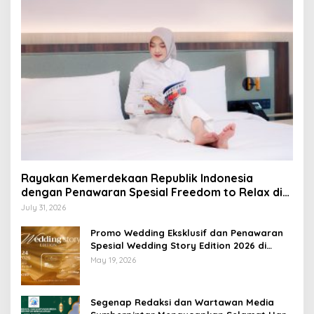
Rayakan Kemerdekaan Republik Indonesia
dengan Penawaran Spesial Freedom to Relax di
Holiday Inn Lampung Bukit Randu
July 31, 2026
Promo Wedding Eksklusif dan Penawaran
Spesial Wedding Story Edition 2026 di
Swiss-Belhotel Lampung
May 19, 2026
Segenap Redaksi dan Wartawan Media