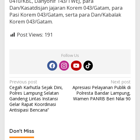
0410/KBL, Danyonif 143/TWEJ, para
Dan/Kasatdisjan jajaran Korem 043/Gatam, para
Pasi Korem 043/Gatam, serta para Dan/Kabalak
Korem 043/Gatam.
Post Views:
191
Follow Us
P
Previous post
Next post
Cegah Karhutla Sejak Dini,
Apresiasi Pelayanan Publik di
o
Polres Lampung Selatan
Polresta Bandar Lampung,
s
Gandeng Lintas Instansi
Wamen PANRB Beri Nilai 90
Gelar Rapat Koordinasi
t
Antisipasi Bencana”
n
a
Don't Miss
v