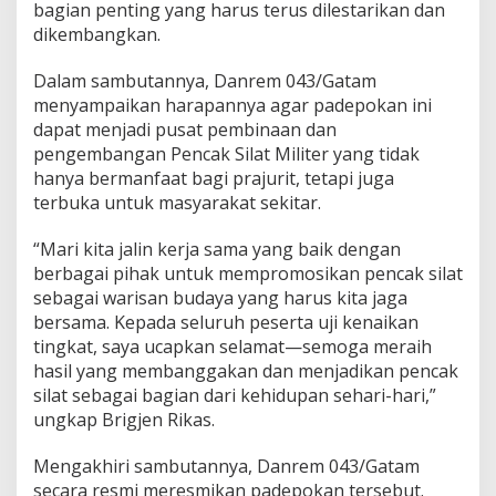
bagian penting yang harus terus dilestarikan dan
s
dikembangkan.
m
i
k
Dalam sambutannya, Danrem 043/Gatam
a
menyampaikan harapannya agar padepokan ini
n
dapat menjadi pusat pembinaan dan
,
pengembangan Pencak Silat Militer yang tidak
S
i
hanya bermanfaat bagi prajurit, tetapi juga
a
terbuka untuk masyarakat sekitar.
p
L
“Mari kita jalin kerja sama yang baik dengan
e
berbagai pihak untuk mempromosikan pencak silat
s
t
sebagai warisan budaya yang harus kita jaga
a
bersama. Kepada seluruh peserta uji kenaikan
r
tingkat, saya ucapkan selamat—semoga meraih
i
hasil yang membanggakan dan menjadikan pencak
k
silat sebagai bagian dari kehidupan sehari-hari,”
a
n
ungkap Brigjen Rikas.
d
a
Mengakhiri sambutannya, Danrem 043/Gatam
n
secara resmi meresmikan padepokan tersebut.
K