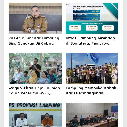
i
g
a
t
i
Pasien di Bandar Lampung
Inflasi Lampung Terendah
o
Bisa Gunakan Uji Coba
di Sumatera, Pemprov
Layanan Antar Obat
Terus Perkuat Pasokan dan
n
RSUDAM
Distribusi Pangan
Wagub Jihan Tinjau Rumah
Lampung Membuka Babak
Calon Penerima BSPS,
Baru Pembangunan
Dorong Peningkatan
Berbasis Data melalui
Kualitas Hunian Warga dan
Peluncuran Satelit
Serap Aspirasi Masyarakat
Lampung-1 Berbasis AI