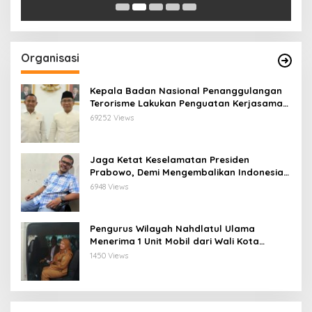
Organisasi
Kepala Badan Nasional Penanggulangan
Terorisme Lakukan Penguatan Kerjasama
Ketua Pengurus Besar Nahdlatul Ulama
69252 Views
Jaga Ketat Keselamatan Presiden
Prabowo, Demi Mengembalikan Indonesia
Menjadi Macan Asia
6948 Views
Pengurus Wilayah Nahdlatul Ulama
Menerima 1 Unit Mobil dari Wali Kota
Bandar Lampung
1450 Views