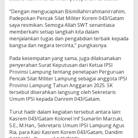
e
m
“Dengan mengucapkan Bismillahirrahmanirrahim,
b
Padepokan Pencak Silat Militer Korem 043/Gatam
a
saya resmikan. Semoga Allah SWT senantiasa
n
memberkahi setiap langkah kita dalam
g
menjalankan tugas dan pengabdian terbaik kepada
k
a
bangsa dan negara tercinta,” pungkasnya.
n
B
Pada kesempatan yang sama, juga dilaksanakan
u
penyerahan Surat Keputusan dari Ketua IPSI
d
Provinsi Lampung tentang penetapan Perguruan
a
y
Pencak Silat Militer Lampung sebagai anggota IPSI
a
Provinsi Lampung Tahun Anggaran 2025. SK
B
tersebut diserahkan langsung oleh Sekretaris
a
Umum IPSI kepada Danrem 043/Gatam.
n
g
s
Turut hadir dalam kegiatan tersebut antara lain:
a
Kasrem 043/Gatam Kolonel Inf Sumarlin Marzuki,
S.E., M.Han., Sekretaris Umum IPSI Lampung Agus
Ria, para Kasi Kasrem Korem 043/Gatam, Dandim