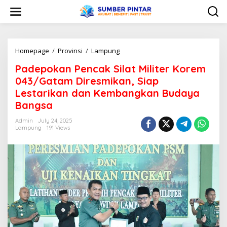
S
k
i
p
t
o
Homepage
/
Provinsi
/
Lampung
P
c
a
Padepokan Pencak Silat Militer Korem
o
d
n
e
043/Gatam Diresmikan, Siap
t
p
Lestarikan dan Kembangkan Budaya
e
o
Bangsa
n
k
t
a
Admin
July 24, 2025
n
Lampung
191 Views
P
e
n
c
a
k
S
i
l
a
t