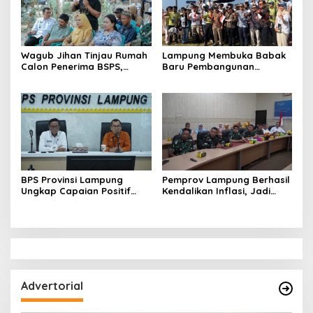
Wagub Jihan Tinjau Rumah
Lampung Membuka Babak
Calon Penerima BSPS,
Baru Pembangunan
Dorong Peningkatan
Berbasis Data melalui
Kualitas Hunian Warga dan
Peluncuran Satelit
Serap Aspirasi Masyarakat
Lampung-1 Berbasis AI
BPS Provinsi Lampung
Pemprov Lampung Berhasil
Ungkap Capaian Positif
Kendalikan Inflasi, Jadi
Lampung: Kemiskinan Turun,
Provinsi dengan Inflasi
Inflasi Terkendali, Ekonomi
Terendah di Sumatera
Terus Tumbuh
Advertorial